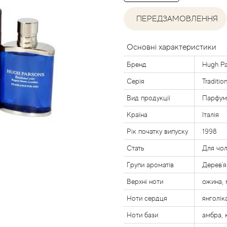
ПЕРЕДЗАМОВЛЕННЯ
Основні характеристики
Бренд
Hugh Pa
Серія
Traditio
Вид продукції
Парфум
Країна
Італія
Рік початку випуску
1998
Стать
Для чол
Групи ароматів
Дерев'ян
Верхні ноти
ожина, 
Ноти сердця
янголік
Ноти бази
амбра, 