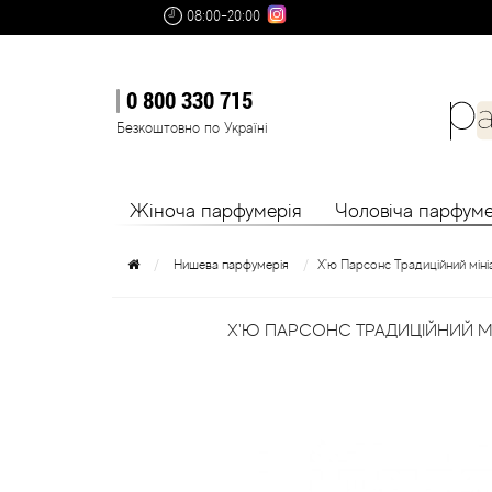
08:00-20:00
0 800 330 715
Безкоштовно по Україні
Жіноча парфумерія
Чоловіча парфуме
Нишева парфумерія
Х'ю Парсонс Традиційний міні
Х'Ю ПАРСОНС ТРАДИЦІЙНИЙ МІ