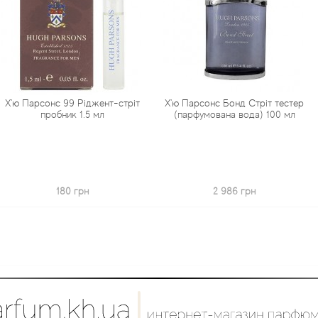
с 99 Ріджент-стріт
Х'ю Парсонс Бонд Стріт тестер
Х'ю Па
обник 1.5 мл
(парфумована вода) 100 мл
парфумова
Ex
180 грн
2 986 грн