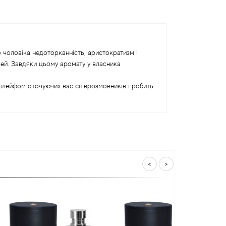
о чоловіка недоторканність, аристократизм і
чей. Завдяки цьому аромату у власника
шлейфом оточуючих вас співрозмовників і робить
<
>