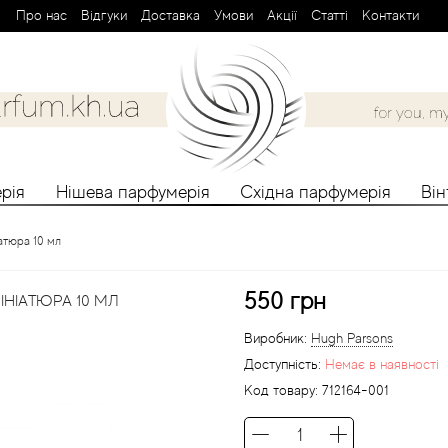
Про нас
Вiдгуки
Доставка
Умови
Aкції
Cтатті
Контакти
рія
Нішева парфумерія
Східна парфумерія
Ві
атюра 10 мл
550 грн
НІАТЮРА 10 МЛ
Виробник:
Hugh Parsons
Доступність:
Немає в наявності
Код товару:
712164-001