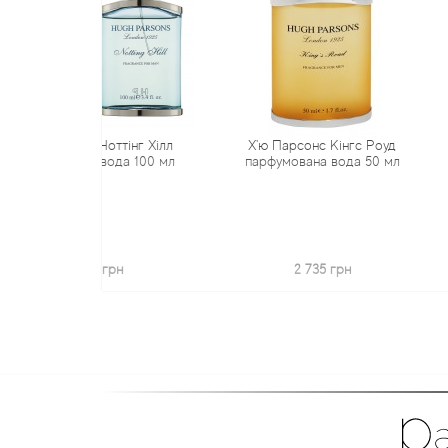
нс Ноттінг Хілл
Х'ю Парсонс Кінгс Роуд
Х'ю Парсон
ана вода 100 мл
парфумована вода 50 мл
пр
 014 грн
2 735 грн