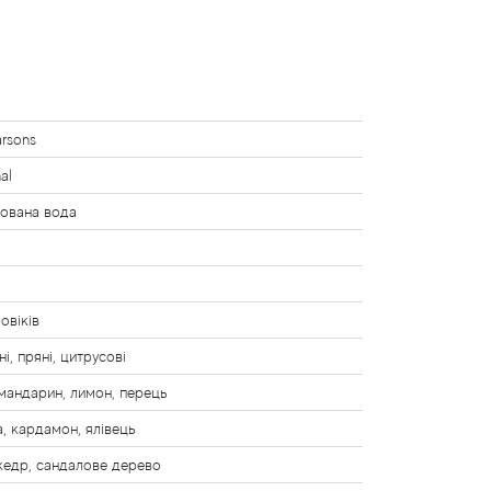
rsons
nal
ована вода
овіків
і, пряні, цитрусові
мандарин, лимон, перець
а, кардамон, ялівець
кедр, сандалове дерево