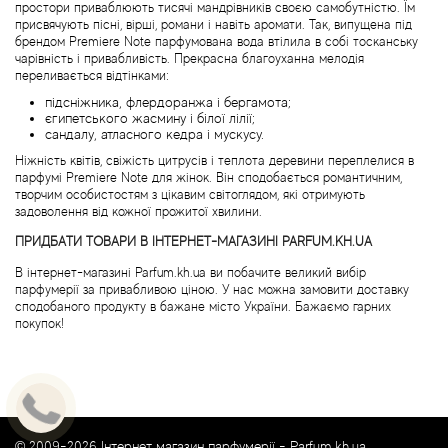
простори приваблюють тисячі мандрівників своєю самобутністю. Їм
Alexandre Barthet
присвячують пісні, вірші, романи і навіть аромати. Так, випущена під
брендом Premiere Note парфумована вода втілила в собі тосканську
чарівність і привабливість. Прекрасна благоуханна мелодія
Alexandre J
переливається відтінками:
підсніжника, флердоранжа і бергамота;
єгипетського жасмину і білої лілії;
Alfred Dunhill
сандалу, атласного кедра і мускусу.
Ніжність квітів, свіжість цитрусів і теплота деревини переплелися в
Alyson Oldoini
парфумі Premiere Note для жінок. Він сподобається романтичним,
творчим особистостям з цікавим світоглядом, які отримують
задоволення від кожної прожитої хвилини.
Alyssa Ashley
ПРИДБАТИ ТОВАРИ В ІНТЕРНЕТ-МАГАЗИНІ PARFUM.KH.UA
В інтернет-магазині Parfum.kh.ua ви побачите великий вибір
American Crew
парфумерії за привабливою ціною. У нас можна замовити доставку
сподобаного продукту в бажане місто України. Бажаємо гарних
покупок!
Amouage
Amouroud
Andre L'Arom
© 2009-2026 Інтернет магазин парфумерії -
Parfum.kh.ua