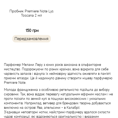
Acca Kappa
Cтатті
Пробник Premiere Note Lys
Acqua di Parma
Toscana 2 мл
Acqua di Sardegna
150 грн
Передзамовлення
Adidas
Aedes de Venustas
Парфюмер Мелани Леру з юних років закохана в ольфакторне
Aerin Lauder
мистецтво. Подорожуючи по різних країнах, вона відкрила для себе
чарівність запахів і відчула їх неймовірну здатність оживляти в пам'яті
приємні епізоди. Це й надихнуло дівчину створити нішеву парфумерію
Affinessence
Premiere Note.
Молода француженка з особливою ретельністю підійшла до вибору
Afnan
сировини. Так, вона віддає перевагу натуральним ефірним маслам і не
проти поїхати по земній кулі в пошуках високоякісних і унікальних
компонентів. Наприклад, ветивер для брендових творінь добувається
Agatha Ruiz de la Prada
виключно на острові Ява, апельсини - в Калабрії.
З'єднавши неповторні нотки, майстрині-парфумеру вдалося скласти
чудові композиції, які відрізняються оригінальністю і виразним