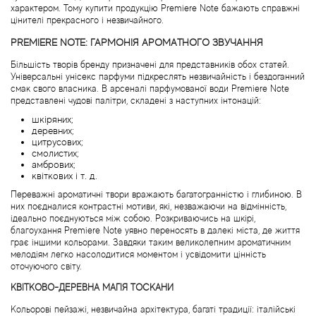
Agent Provocateur
характером. Тому купити продукцію Premiere Note бажають справжні
цінителі прекрасного і незвичайного.
PREMIERE NOTE: ГАРМОНІЯ АРОМАТНОГО ЗВУЧАННЯ
Agonist
Більшість творів бренду призначені для представників обох статей.
Універсальні унісекс парфуми підкреслять незвичайність і бездоганний
Aigner
смак свого власника. В арсеналі парфумованої води Premiere Note
представлені чудові палітри, складені з наступних інтонацій:
Aj Arabia (Widian)
шкіряних;
деревних;
цитрусових;
Ajmal
смолистих;
амбрових;
квіткових і т. д.
Al Haramain
Переважні ароматичні твори вражають багатогранністю і глибиною. В
них поєдналися контрастні мотиви, які, незважаючи на відмінність,
ідеально поєднуються між собою. Розкриваючись на шкірі,
Al Jazeera
благоухання Premiere Note уявно переносять в далекі міста, де життя
грає іншими кольорами. Завдяки таким великолепним ароматичним
мелодіям легко насолодитися моментом і усвідомити цінність
Alaia Paris
оточуючого світу.
КВІТКОВО-ДЕРЕВНА МАГІЯ ТОСКАНИ
Alexander McQueen
Кольорові пейзажі, незвичайна архітектура, багаті традиції: італійські