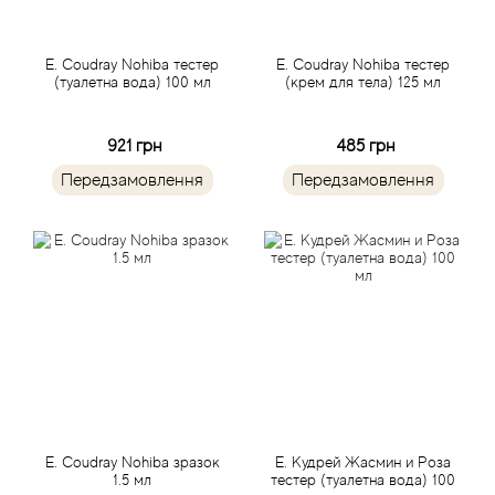
Beso Beach
E. Coudray Nohiba тестер
E. Coudray Nohiba тестер
(туалетна вода) 100 мл
(крем для тела) 125 мл
Betty Barclay
921 грн
485 грн
Beyonce
Передзамовлення
Передзамовлення
Bibliotheque de Parfum
Biehl Parfumkunstwerke
Bijan
Bill Blass
Biotherm
E. Coudray Nohiba зразок
Е. Кудрей Жасмин и Роза
1.5 мл
тестер (туалетна вода) 100
Blackglama