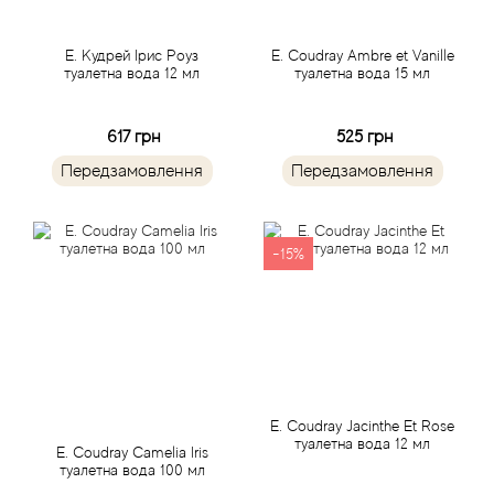
Antonio Visconti
Е. Кудрей Ірис Роуз
E. Coudray Ambre et Vanille
туалетна вода 12 мл
туалетна вода 15 мл
Aquolina
617 грн
525 грн
Arabesque Perfumes
Передзамовлення
Передзамовлення
Arabiyat
-15%
Aramis
Ariana Grande
Armaf
E. Coudray Jacinthe Et Rose
Armand Basi
туалетна вода 12 мл
E. Coudray Camelia Iris
туалетна вода 100 мл