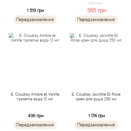
Arrogance
666 грн
565 грн
1 519 грн
Arte Profumi
Передзамовлення
Передзамовлення
ArteOlfatto
Asabi
Asgharali
Atelier Cologne
Atelier Des Ors
E. Coudray Ambre et Vanille
E. Coudray Jacinthe Et Rose
туалетна вода 12 мл
крем для душа 250 мл
Atelier Flou
436 грн
1 174 грн
Athena's
Передзамовлення
Передзамовлення