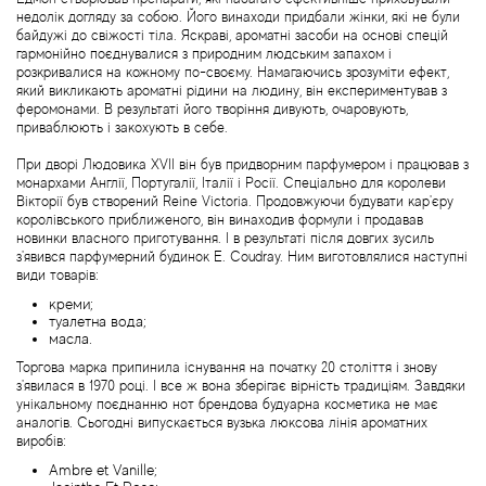
Bottega Veneta
недолік догляду за собою. Його винаходи придбали жінки, які не були
байдужі до свіжості тіла. Яскраві, ароматні засоби на основі спецій
гармонійно поєднувалися з природним людським запахом і
Boucheron
розкривалися на кожному по-своєму. Намагаючись зрозуміти ефект,
який викликають ароматні рідини на людину, він експериментував з
феромонами. В результаті його творіння дивують, очаровують,
Brecourt
приваблюють і закохують в себе.
При дворі Людовика XVII він був придворним парфумером і працював з
Brioni
монархами Англії, Португалії, Італії і Росії. Спеціально для королеви
Вікторії був створений Reine Victoria. Продовжуючи будувати кар'єру
королівського приближеного, він винаходив формули і продавав
Britney Spears
новинки власного приготування. І в результаті після довгих зусиль
з'явився парфумерний будинок E. Coudray. Ним виготовлялися наступні
види товарів:
Brooks Brothers
креми;
туалетна вода;
масла.
Bruno Banani
Торгова марка припинила існування на початку 20 століття і знову
з'явилася в 1970 році. І все ж вона зберігає вірність традиціям. Завдяки
Brut
унікальному поєднанню нот брендова будуарна косметика не має
аналогів. Сьогодні випускається вузька люксова лінія ароматних
виробів:
Burberry
Ambre et Vanille;