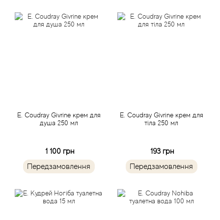
Atkinsons
Attar Collection
Au Pays de la Fleur d’Oranger
Axis
Azalia Parfums
E. Coudray Givrine крем для
E. Coudray Givrine крем для
душа 250 мл
тіла 250 мл
Azzaro
1 100 грн
193 грн
Baldessarini
Передзамовлення
Передзамовлення
Baldinini
Balenciaga