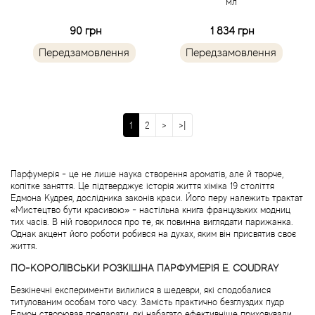
мл
90 грн
1 834 грн
Blumarine
Передзамовлення
Передзамовлення
Boadicea the Victorious
Bogart
1
2
>
>|
Bogdan Zubchenko
Парфумерія - це не лише наука створення ароматів, але й творче,
Bois 1920
копітке заняття. Це підтверджує історія життя хіміка 19 століття
Едмона Кудрея, дослідника законів краси. Його перу належить трактат
«Мистецтво бути красивою» - настільна книга французьких модниц
Bon Parfumeur
тих часів. В ній говорилося про те, як повинна виглядати парижанка.
Однак акцент його роботи робився на духах, яким він присвятив своє
життя.
Bond No.9
ПО-КОРОЛІВСЬКИ РОЗКІШНА ПАРФУМЕРІЯ E. COUDRAY
Bottega Profumiera
Безкінечні експерименти вилилися в шедеври, які сподобалися
титулованим особам того часу. Замість практично безглуздих пудр
Едмон створював препарати, які набагато ефективніше приховували