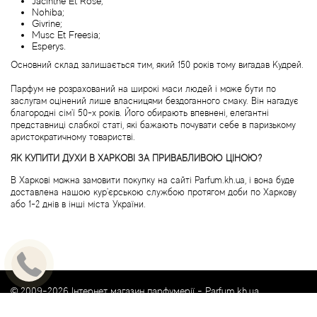
Jacinthe Et Rose;
Nohiba;
Bvlgari
Givrine;
Musc Et Freesia;
Esperys.
Byblos
Основний склад залишається тим, який 150 років тому вигадав Кудрей.
Byredo
Парфум не розрахований на широкі маси людей і може бути по
заслугам оцінений лише власницями бездоганного смаку. Він нагадує
благородні сім'ї 50-х років. Його обирають впевнені, елегантні
Cacharel
представниці слабкої статі, які бажають почувати себе в паризькому
аристократичному товаристві.
Cafe Parfums
ЯК КУПИТИ ДУХИ В ХАРКОВІ ЗА ПРИВАБЛИВОЮ ЦІНОЮ?
В Харкові можна замовити покупку на сайті Parfum.kh.ua, і вона буде
доставлена нашою кур'єрською службою протягом доби по Харкову
Cale Fragranze d'Autore
або 1-2 днів в інші міста України.
Calvin Klein
Calypso Christiane Celle
© 2009-2026 Інтернет магазин парфумерії -
Parfum.kh.ua
Canali