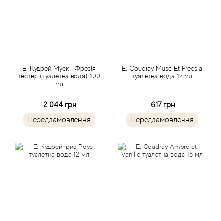
Angel Schlesser
Anima Mundi
Anna Sui
Е. Кудрей Муск і Фрезія
E. Coudray Musc Et Freesia
тестер (туалетна вода) 100
туалетна вода 12 мл
мл
Annayake
2 044 грн
617 грн
Anne Fontaine
Передзамовлення
Передзамовлення
Annick Goutal
Antonia's Flowers
Antonio Banderas
Antonio Puig