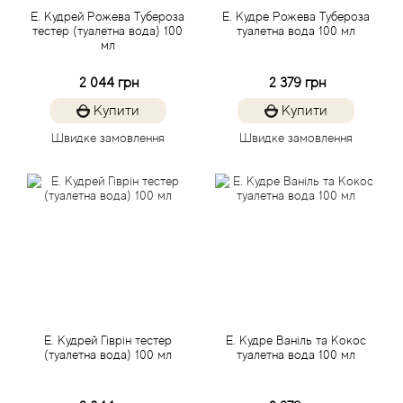
Acca Kappa
Cтатті
Е. Кудрей Рожева Тубероза
Е. Кудре Рожева Тубероза
тестер (туалетна вода) 100
туалетна вода 100 мл
мл
Acqua di Parma
2 044 грн
2 379 грн
Acqua di Sardegna
Купити
Купити
Adidas
Швидке замовлення
Швидке замовлення
Aedes de Venustas
Aerin Lauder
Affinessence
Afnan
Е. Кудрей Гіврін тестер
E. Кудре Ваніль та Кокос
(туалетна вода) 100 мл
туалетна вода 100 мл
Agatha Ruiz de la Prada