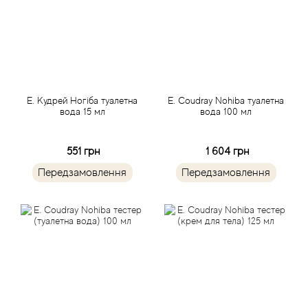
Balmain
Bamotte
Banana Republic
Е. Кудрей Ногіба туалетна
E. Coudray Nohiba туалетна
вода 15 мл
вода 100 мл
Baruti
551 грн
1 604 грн
Baviphat
Передзамовлення
Передзамовлення
BeauFort London
Bebe
Benetton
Bentley