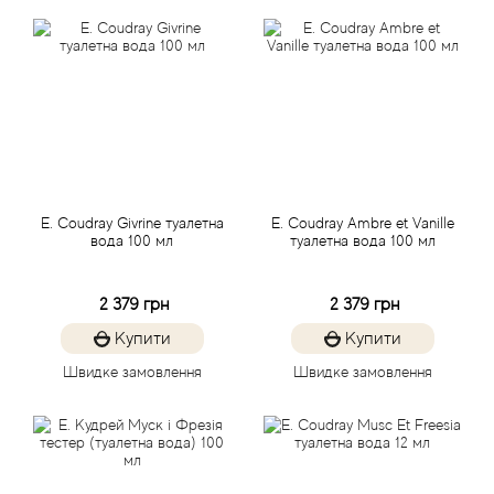
Alexandre Barthet
Alexandre J
Alfred Dunhill
Alyson Oldoini
E. Coudray Givrine туалетна
E. Coudray Ambre et Vanille
вода 100 мл
туалетна вода 100 мл
Alyssa Ashley
2 379 грн
2 379 грн
American Crew
Купити
Купити
Amouage
Швидке замовлення
Швидке замовлення
Amouroud
Andre L'Arom