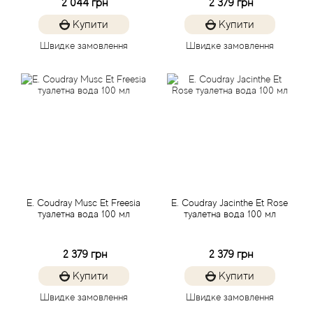
2 044 грн
2 379 грн
Agent Provocateur
Купити
Купити
Agonist
Швидке замовлення
Швидке замовлення
Aigner
Aj Arabia (Widian)
Ajmal
Al Haramain
E. Coudray Musc Et Freesia
E. Coudray Jacinthe Et Rose
туалетна вода 100 мл
туалетна вода 100 мл
Al Jazeera
2 379 грн
2 379 грн
Alaia Paris
Купити
Купити
Alexander McQueen
Швидке замовлення
Швидке замовлення