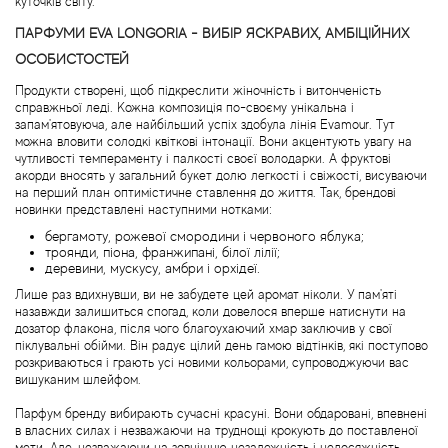
куточків світу.
Agent Provocateur
ПАРФУМИ EVA LONGORIA - ВИБІР ЯСКРАВИХ, АМБІЦІЙНИХ
ОСОБИСТОСТЕЙ
Agonist
Продукти створені, щоб підкреслити жіночність і витонченість
справжньої леді. Кожна композиція по-своєму унікальна і
Aigner
запам'ятовуюча, але найбільший успіх здобула лінія Evamour. Тут
можна вловити солодкі квіткові інтонації. Вони акцентують увагу на
чутливості темпераменту і палкості своєї володарки. А фруктові
Aj Arabia (Widian)
акорди вносять у загальний букет долю легкості і свіжості, висуваючи
на перший план оптимістичне ставлення до життя. Так, брендові
новинки представлені наступними нотками:
Ajmal
бергамоту, рожевої смородини і червоного яблука;
троянди, піона, франжипані, білої лілії;
Al Haramain
деревини, мускусу, амбри і орхідеї.
Лише раз вдихнувши, ви не забудете цей аромат ніколи. У пам'яті
назавжди залишиться спогад, коли довелося вперше натиснути на
Al Jazeera
дозатор флакона, після чого благоухаючий хмар заключив у свої
піклувальні обійми. Він радує цілий день гамою відтінків, які поступово
розкриваються і грають усі новими кольорами, супроводжуючи вас
Alaia Paris
вишуканим шлейфом.
Парфум бренду вибирають сучасні красуні. Вони обдаровані, впевнені
Alexander McQueen
в власних силах і незважаючи на труднощі крокують до поставленої
мети. Але, незважаючи на зовнішню незалежність і недосяжність,