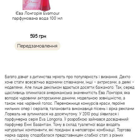
Acca Kappa
Cтатті
Єва Лонгорія Evamour
Acqua di Parma
парфумована вода 100 мл
Acqua di Sardegna
595 грн
Передзамовлення
Adidas
Aedes de Venustas
Багато дівчат з дитинства мріють про популярність і визнання. Дехто
Aerin Lauder
хоче стати всесвітньо відомими співачками, інші - актрисами, а деякі -
моделями. Але лише декільком вдається досягти бажаного. Так, серед
щасливиць опинилася американська знаменитість Ева Лонгорія, яка
Affinessence
володіє чудовими акторськими даними, модельною зовнішністю, а
також має чарівний голос. Переможниця конкурсів краси, героїня
мильних опер і серіалів, талановита виконавиця пісень і зірка реклами
Afnan
Лореаль не зупинилася на досягнутому. У 2010 році з'явилася і
парфумерна серія Eva Longoria. Її розробкою займався досвідчений
парфумер Енні Базантіан. Тому в склад туалетної води входять
Agatha Ruiz de la Prada
натуральні компоненти, які поєднані в неповторні комбінації. Торгова
марка одразу сподобалася представницям слабкої статі з різних