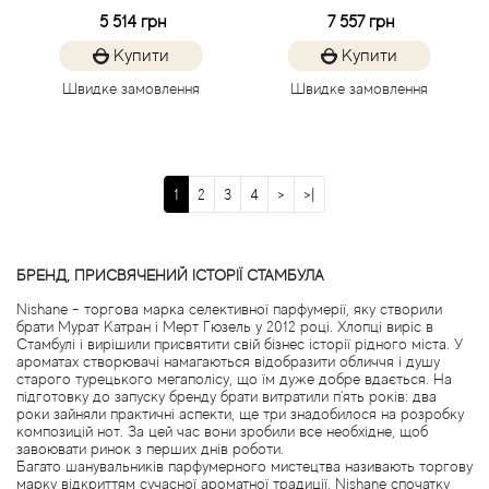
5 514 грн
7 557 грн
Blumarine
Купити
Купити
Швидке замовлення
Швидке замовлення
Boadicea the Victorious
Bogart
1
2
3
4
>
>|
Bogdan Zubchenko
Bois 1920
БРЕНД, ПРИСВЯЧЕНИЙ ІСТОРІЇ СТАМБУЛА
Nishane - торгова марка селективної парфумерії, яку створили
брати Мурат Катран і Мерт Гюзель у 2012 році. Хлопці виріс в
Bon Parfumeur
Стамбулі і вирішили присвятити свій бізнес історії рідного міста. У
ароматах створювачі намагаються відобразити обличчя і душу
старого турецького мегаполісу, що їм дуже добре вдається. На
Bond No.9
підготовку до запуску бренду брати витратили п'ять років: два
роки зайняли практичні аспекти, ще три знадобилося на розробку
композицій нот. За цей час вони зробили все необхідне, щоб
Bottega Profumiera
завоювати ринок з перших днів роботи.
Багато шанувальників парфумерного мистецтва називають торгову
марку відкриттям сучасної ароматної традиції. Nishane спочатку