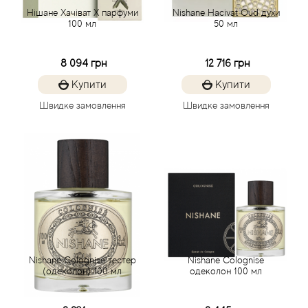
Acca Kappa
Cтатті
Нішане Хачіват X парфуми
Nishane Hacivat Oud духи
100 мл
50 мл
Acqua di Parma
8 094 грн
12 716 грн
Acqua di Sardegna
Купити
Купити
Adidas
Швидке замовлення
Швидке замовлення
Aedes de Venustas
Aerin Lauder
Affinessence
Afnan
Nishane Colognise тестер
Nishane Colognise
(одеколон) 100 мл
одеколон 100 мл
Agatha Ruiz de la Prada