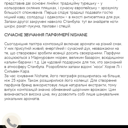
Bottega Veneta
представив дві основні лінійки: традиційну турецьку - у
кольорових скляних пляшках, і сучасну європейську - зрозумілу
більшості споживачів. Перша слідує традиції подавати гостю
Boucheron
міцний каву, солодощі і одеколон - в якості антисептика для рук.
Запахи другої закручені навколо Стамбула: тут ви знайдете ноти
шкіри, рахат-лукума, пахлави і спецій.
Brecourt
СУЧАСНЕ ЗВУЧАННЯ ПАРФУМЕРІЇ NISHANE
Сьогоднішня палітра композицій включає аромати на різний смак.
Brioni
У них присутній живий, енергійний і сучасний дух, незважаючи на
те, що створювачі зробили есенції досить своєрідними. Парфуми
асоціюються з Мармуровим морем, великим базаром, всюдишніми
Britney Spears
кальян-барами і т.д. Це чудовий подарунок для тих, хто закоханий
в атмосферу Стамбула. Розробляли запахи відомі "носи" Хорхе Лі і
Сильвен Кара.
Brooks Brothers
За час існування Nishane, його географія розширилась на більше,
ніж 25 країн. Також розширилися його колекції. Для створення
парфумів бренд використовує лише натуральні екстракти, тому
випуск композицій значно обмежений щорічним врожаєм. Цим
Bruno Banani
визначається висока ціна, яку дозволить собі лише шанувальник
унікальних ароматів.
Brut
Burberry