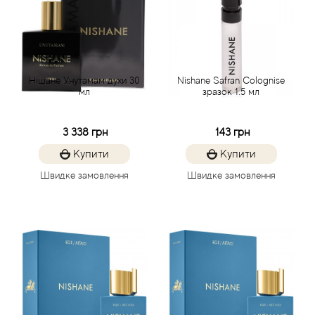
Angel Schlesser
Anima Mundi
Нішане Унутамам духи 30
Nishane Safran Colognise
мл
зразок 1.5 мл
Anna Sui
Annayake
3 338 грн
143 грн
Купити
Купити
Anne Fontaine
Швидке замовлення
Швидке замовлення
Annick Goutal
Antonia's Flowers
Antonio Banderas
Antonio Puig