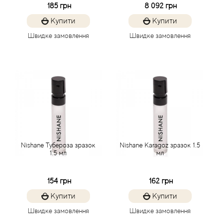
Arrogance
185 грн
8 092 грн
Купити
Купити
Arte Profumi
Швидке замовлення
Швидке замовлення
ArteOlfatto
Asabi
Asgharali
Atelier Cologne
Nishane Тубероза зразок
Nishane Karagoz зразок 1.5
Atelier Des Ors
1.5 мл
мл
Atelier Flou
154 грн
162 грн
Купити
Купити
Athena's
Швидке замовлення
Швидке замовлення