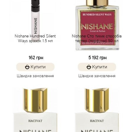
Balmain
Bamotte
Nishane Hundred Silent
Nishane Сто тихих способів
Banana Republic
Ways зразок 1.5 мл
тестер (парфуми) 50 мл
Baruti
162 грн
5 192 грн
Купити
Купити
Baviphat
Швидке замовлення
Швидке замовлення
BeauFort London
Bebe
Benetton
Bentley