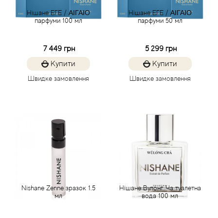
Нішане ЕГЕ / ΑΙΓΑΙΟ
Нішане ЕГЕ / ΑΙΓΑΙΟ
парфуми 100 мл
парфуми 50 мл
Antonio Visconti
Aquolina
7 449 грн
5 299 грн
Купити
Купити
Arabesque Perfumes
Швидке замовлення
Швидке замовлення
Arabiyat
Aramis
Ariana Grande
Armaf
Nishane Zenne зразок 1.5
Нішане Вулонг Ча туалетна
Armand Basi
мл
вода 100 мл