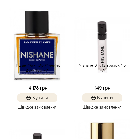
Atkinsons
Attar Collection
Au Pays de la Fleur d’Oranger
Axis
Нішан Фан Юр Флеймс
Nishane B-612 зразок 1.5
Azalia Parfums
духи 100 мл
мл
Azzaro
4 178 грн
149 грн
Купити
Купити
Baldessarini
Швидке замовлення
Швидке замовлення
Baldinini
Balenciaga