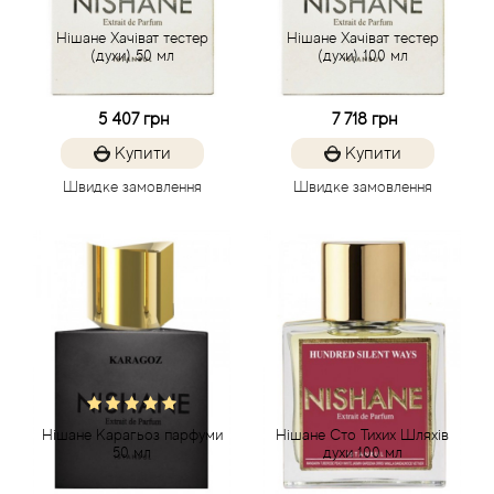
Нішане Хачіват тестер
Нішане Хачіват тестер
Beso Beach
(духи) 50 мл
(духи) 100 мл
Betty Barclay
5 407 грн
7 718 грн
Купити
Купити
Beyonce
Швидке замовлення
Швидке замовлення
Bibliotheque de Parfum
Biehl Parfumkunstwerke
Bijan
Bill Blass
Biotherm
Нішане Карагьоз парфуми
Нішане Сто Тихих Шляхів
50 мл
духи 100 мл
Blackglama