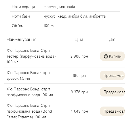
Alexandre Barthet
Ноти сердця
жасмин, магнолія
Ноти бази
мускус, кедр, амбра біла, амбретта
Alexandre J
Об `єм
100 мл
Alfred Dunhill
Найменування
Ціна
Дія
Alyson Oldoini
Х'ю Парсонс Бонд Стріт
тестер (парфумована вода)
2 986
грн
Купити
100 мл
Alyssa Ashley
Х'ю Парсонс Бонд-стріт
180
грн
Предзамовле
зразок 1.5 мл
American Crew
Х'ю Парсонс Бонд-стріт
3 378
грн
Предзамовле
Amouage
парфумована вода 100 мл
Х'ю Парсонс Бонд Стріт
Amouroud
парфумована вода (Bond
4 649
грн
Предзамовле
Street Extreme) 100 мл
Andre L'Arom