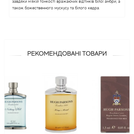
завдяки м'якій тонкості вражаючих відтінків білої амбри, а
також божественного мускусу та білого кедра.
Antonio Visconti
Aquolina
Arabesque Perfumes
РЕКОМЕНДОВАНІ ТОВАРИ
Arabiyat
Aramis
Ariana Grande
Armaf
Armand Basi