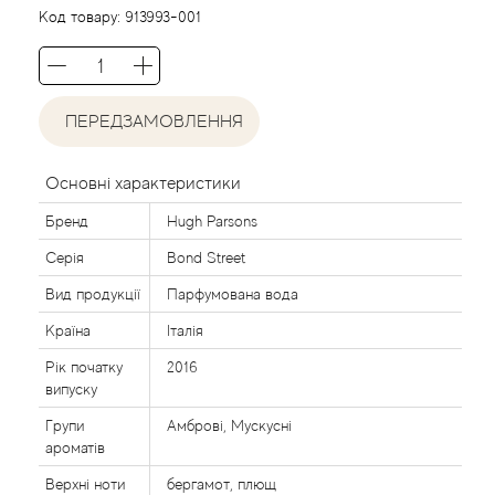
Agent Provocateur
Код товару:
913993-001
Agonist
ПЕРЕДЗАМОВЛЕННЯ
Aigner
Aj Arabia (Widian)
Основні характеристики
Бренд
Hugh Parsons
Ajmal
Серія
Bond Street
Al Haramain
Вид продукції
Парфумована вода
Країна
Італія
Al Jazeera
Рік початку
2016
випуску
Alaia Paris
Групи
Амброві, Мускусні
ароматів
Alexander McQueen
Верхні ноти
бергамот, плющ