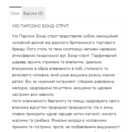
Angel Schlesser
Опис
Відгуки (0)
Anima Mundi
Х'Ю ПАРСОНС БОНД-СТРИТ
Х'ю Парсонс Бонд-стрит представляє собою сенсаційний
Anna Sui
чоловічий аромат від відомого британського торгового
бренду. Його стиль та тема композиції натхнені чарівною
Annayake
атмосферою лондонської вул. Бонд-стрит. Парфумерний
шедевр звучить стримано та елегантно, ідеально
вписуючись в образ впевненого в собі, стильного та
Anne Fontaine
вольового чоловіка, який цінує вишукану розкіш кожної
деталі. Він, як музичний інструмент, створює дивовижну
Annick Goutal
мелодію, одаровуючи почуттями, емоціями та чудовим
настроєм всіх навколо.
Antonia's Flowers
Ноти освіжаючого бергамоту та плющу одаровують свого
власника відчуттям природної природністю. На їх зміну
плавно приходять чудові серцеві нотки магнолії, ніжного
Antonio Banderas
жасмину та самбака. Фінальні акорди є чоловічими,
пряними та гострими, проте, не позбавленими вишуканості
Antonio Puig