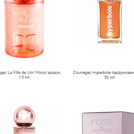
ges La Fille de L'Air Monoї зразок
Courreges Hyperbole парфумова
1.5 мл
50 мл
60 грн
856 грн
Передзамовлення
Передзамовлення