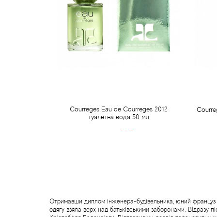
Courreges Eau de Courreges 2012
Courre
туалетна вода 50 мл
487 грн
607 грн
Передзамовлення
Отримавши диплом інженера-будівельника, юний француз А
одягу взяла верх над батьківськими заборонами. Відразу п