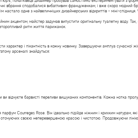
утюр'є, початківець дизайнер пробував самостійно експериментувати з фор
тричні вбрання сподобалися вибагливим француженкам, і вже скоро модний бр
Потім настало одне з найвеличніших дизайнерських відкриттів - міні-спідниц
ним акцентом, майстер задумав випустити оригінальну туалетну воду. Так, в 
 неторопливий ритм життя парижанок.
и характер і пікантність в кожну новинку. Завершуючи амплуа сучасної жін
агатому арсеналі знайдуться:
и ви відчуєте барвисті переливи вишуканих компонентів. Кожна нотка прол
арфум Courreges Rose. Він ідеально підійде ніжним і крихким натурам, які 
 оточуючих своєю неперевершеною красою і чистотою. Продовжуючи лінію 