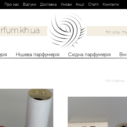
Про нас
Вiдгуки
Доставка
Умови
Aкції
Cтатті
Контакти
рія
Нішева парфумерія
Східна парфумерія
Ві
На сторінці: