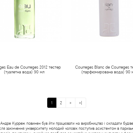
ges Eau de Courreges 2012 тестер
Courreges Blanc de Courreges т
(туалетна вода) 90 мл
(парфюмирована вода) 90 
602 грн
541 грн
Передзамовлення
Передзамовлення
1
2
>
>|
ндре Курреж повинен був йти працювати на виробництво і складати будіве
ісля закінчення університету молодий чоловік поступив асистентом в париз