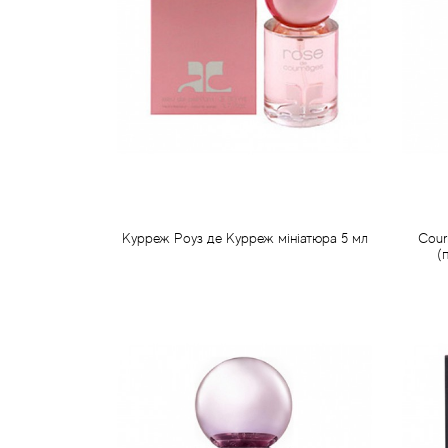
Курреж Роуз де Курреж мініатюра 5 мл
Cour
(
193 грн
Передзамовлення