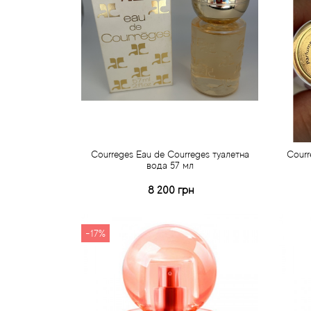
Courreges Eau de Courreges туалетна
Courr
вода 57 мл
8 200 грн
Купити
Швидке замовлення
-17%