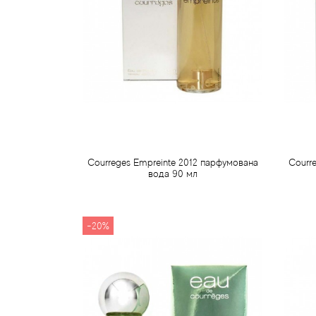
Courreges Empreinte 2012 парфумована
Courr
вода 90 мл
646 грн
Передзамовлення
-20%