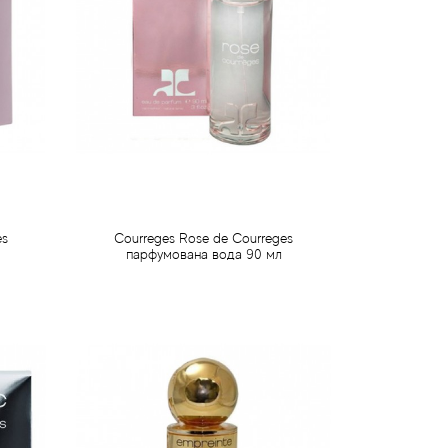
es
Courreges Rose de Courreges
парфумована вода 90 мл
648 грн
Передзамовлення