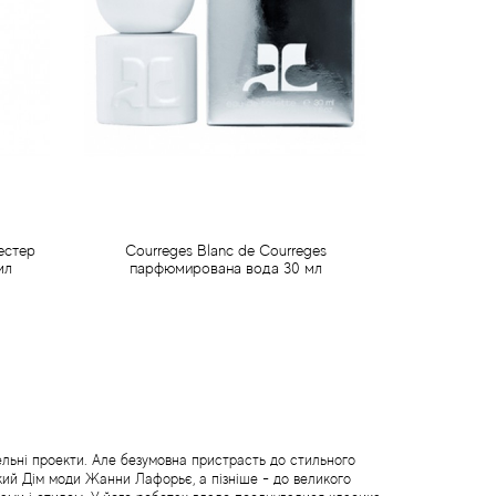
естер
Courreges Blanc de Courreges
мл
парфюмирована вода 30 мл
380 грн
Передзамовлення
льні проекти. Але безумовна пристрасть до стильного
ький Дім моди Жанни Лафорьє, а пізніше - до великого