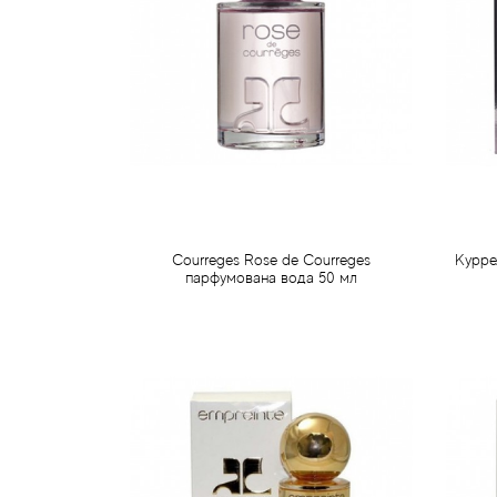
Courreges Rose de Courreges
Курре
парфумована вода 50 мл
835 грн
Передзамовлення