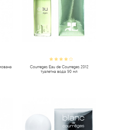
мована
Courreges Eau de Courreges 2012
туалетна вода 90 мл
946 грн
Передзамовлення