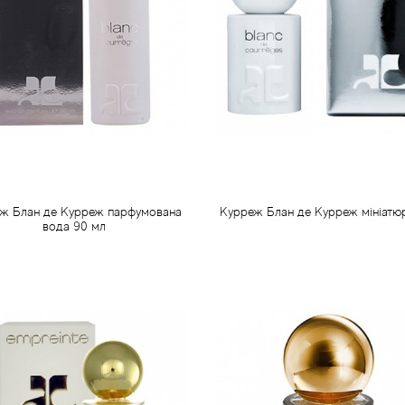
ж Блан де Курреж парфумована
Курреж Блан де Курреж мініатю
вода 90 мл
840 грн
149 грн
Передзамовлення
Передзамовлення