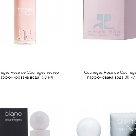
reges Rose de Courreges тестер
Courreges Rose de Courreg
парфюмирована вода) 90 мл
парфюмована вода 30 мл
587 грн
346 грн
Передзамовлення
Передзамовлення