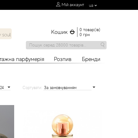
Мій аккаунт
ua
0 товар(ів)
Кошик
0 грн
нтажна парфумерія
Розпив
Бренди
Сортувати: