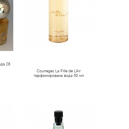
ода 28
Courreges La Fille de L'Air
парфюмирована вода 50 мл
751 грн
Передзамовлення