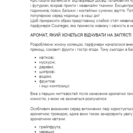
Крістобаля Баленсіаги. Відтворивши досвід талановитих к
і футуризм, яскраві принти і незвичайні тканини. Ексцен
годинників, пояси, багажні і коктейльні сумочки, взуття. 
популярною серед модниць і в наші дні!
Щоб прикрасити образ представниці слабкої статі незвичай
парфумерія Courreges, яка принесла новизну і свіжість в
АРОМАТ, ЯКИЙ ХОЧЕТЬСЯ ВІДЧУВАТИ НА ЗАП'ЯСТІ
Розробляючи жіночу колекцію, парфумери намагалися внест
прянощі, соковиті фрукти і гострі ягоди. Тому сьогодні в б
квіткові;
мускусні;
деревні;
шипрові;
водяні;
фруктові
і інші композиції.
Вже з перших миттєвостей після нанесення ароматної гам
ніжністю, з якою не захочеться розлучатися.
Особливим визнанням серед витончених леді користується п
ароматною трояндою, адже вони також зачаровують увагу
ароматними квітами:
грейпфрута;
черешні;