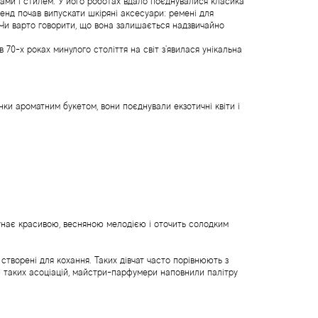
мами і стилем. У його роботах вдало поєднувалися класика
енд почав випускати шкіряні аксесуари: ремені для
я. Чи варто говорити, що вона залишається надзвичайно
70-х роках минулого століття на світ з'явилася унікальна
ки ароматним букетом, вони поєднували екзотичні квіти і
унає красивою, весняною мелодією і оточить солодким
створені для кохання. Таких дівчат часто порівнюють з
таких асоціацій, майстри-парфумери наповнили палітру