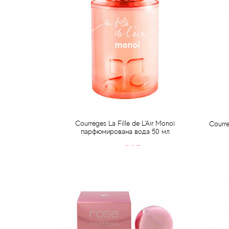
Courreges La Fille de L'Air Monoї
Courre
парфюмирована вода 50 мл
805 грн
968 грн
Передзамовлення