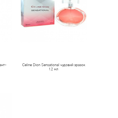
ант-
Celine Dion Sensational чудовий зразок
1.2 мл
40 грн
Передзамовлення