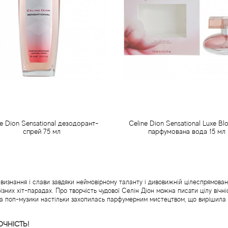
ne Dion Sensational дезодорант-
Celine Dion Sensational Luxe B
спрей 75 мл
парфумована вода 15 мл
295 грн
345 грн
Передзамовлення
Передзамовлення
 визнання і слави завдяки неймовірному таланту і дивовижній цілеспрямовано
 різних хіт-парадах. Про творчість чудової Селін Діон можна писати цілу віч
ева поп-музики настільки захопилась парфумерним мистецтвом, що вирішила з
ОЧНІСТЬ!