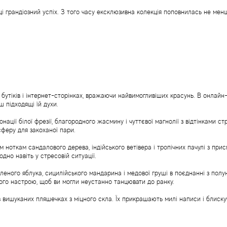
ці грандіозний успіх. З того часу ексклюзивна колекція поповнилась не ме
бутіків і інтернет-сторінках, вражаючи найвимогливіших красунь. В онлайн
 підходящі їй духи.
ації білої фрезії, благородного жасмину і чуттєвої магнолії з відтінками ст
феру для закоханої пари.
 ноткам сандалового дерева, індійського ветівера і тропічних пачулі з прис
но навіть у стресовій ситуації.
еленого яблука, сицилійського мандарина і медової груші в поєднанні з пол
вого настрою, щоб ви могли неустанно танцювати до ранку.
 в вишуканих пляшечках з міцного скла. Їх прикрашають милі написи і блиск