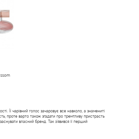
lossom
сті. Її чарівний голос зачаровує все навколо, а знамениті
ність, проте варто також згадати про тремтливу пристрасть
аснувати власний бренд. Так з'явився її перший