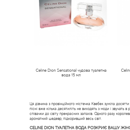
Celine Dion Sensational чудова туалетна
Celi
вода 15 мл
390 грн
Передзамовлення
Ця дівчина з провінційного містечка Квебек зуміла досягти
пісні вже кілька десятиліть не виходять з моди і звучать в
співачки до світу прекрасних запахів. Одного разу корол
ароматний шедевр, підкоривший весь світ.
CELINE DION ТУАЛЕТНА ВОДА РОЗКРИЄ ВАШУ ЖІН