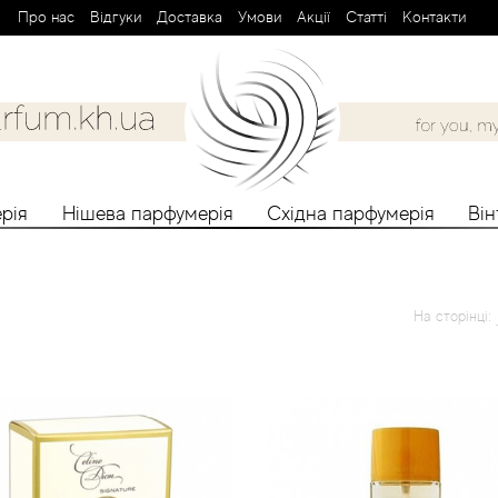
Про нас
Вiдгуки
Доставка
Умови
Aкції
Cтатті
Контакти
рія
Нішева парфумерія
Східна парфумерія
Ві
На сторінці: