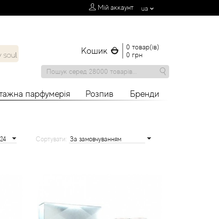
Мій аккаунт
ua
0 товар(ів)
Кошик
0 грн
нтажна парфумерія
Розпив
Бренди
Сортувати: