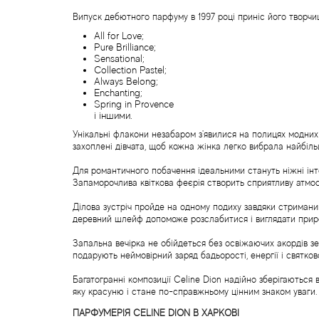
Випуск дебютного парфуму в 1997 році приніс його творчи
All for Love;
Pure Brilliance;
Sensational;
Collection Pastel;
Always Belong;
Enchanting;
Spring in Provence
і іншими.
Унікальні флакони незабаром з'явилися на полицях модних 
захоплені дівчата, щоб кожна жінка легко вибрала найбільш
Для романтичного побачення ідеальними стануть ніжні інтон
Запаморочлива квіткова феєрія створить сприятливу атмос
Ділова зустріч пройде на одному подиху завдяки стриманим
деревний шлейф допоможе розслабитися і виглядати природ
Запальна вечірка не обійдеться без освіжаючих акордів з
подарують неймовірний заряд бадьорості, енергії і святко
Багатогранні композиції Celine Dion надійно зберігаються
яку красуню і стане по-справжньому цінним знаком уваги.
ПАРФУМЕРІЯ CELINE DION В ХАРКОВІ