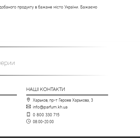
одобаного продукту в бажане місто України. Бажаємо
НАШІ КОНТАКТИ
Харьков, пр-т Героев Харькова, 3
info@parfum.kh.ua
0 800 330 715
08:00-20:00