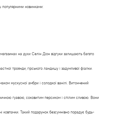
нш популярними новинками:
-магазинах на духи Селін Діон відгуки залишають багато
растної троянди, гірського ландишу і задумливої фіалки.
маком мускусної амбри і солодкої ванілі. Витончений
уничною гуавою, соковитим персиком і спілим сливою. Вони
учі ковпачки. Такий подарунок безсумнівно порадує будь-