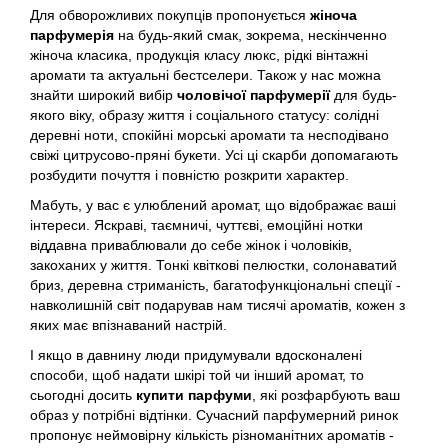
Для обворожливих покупців пропонується
жіноча
Angel Schlesser
парфумерія
на будь-який смак, зокрема, нескінченно
жіноча класика, продукція класу люкс, рідкі вінтажні
аромати та актуальні бестселери. Також у нас можна
Anima Mundi
знайти широкий вибір
чоловічої парфумерії
для будь-
якого віку, образу життя і соціального статусу: солідні
Anna Sui
деревні ноти, спокійні морські аромати та несподівано
свіжі цитрусово-пряні букети. Усі ці скарби допомагають
розбудити почуття і повністю розкрити характер.
Annayake
Мабуть, у вас є улюблений аромат, що відображає ваші
інтереси. Яскраві, таємничі, чуттєві, емоційні нотки
Anne Fontaine
віддавна приваблювали до себе жінок і чоловіків,
закоханих у життя. Тонкі квіткові пелюстки, солонаватий
бриз, деревна стриманість, багатофункціональні спеції -
Annick Goutal
навколишній світ подарував нам тисячі ароматів, кожен з
яких має впізнаваний настрій.
Antonia's Flowers
І якщо в давнину люди придумували вдосконалені
способи, щоб надати шкірі той чи інший аромат, то
Antonio Banderas
сьогодні досить
купити парфуми
, які розфарбують ваш
образ у потрібні відтінки. Сучасний парфумерний ринок
пропонує неймовірну кількість різноманітних ароматів -
Antonio Puig