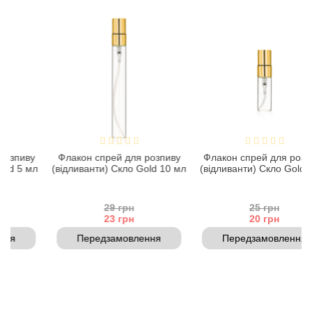
Acca Kappa
Cтатті
Acqua di Parma
Acqua di Sardegna
Adidas
Aedes de Venustas
иву
Флакон спрей для розпиву
Флакон спрей для розпиву
5 мл
(відливанти) Скло Gold 10 мл
(відливанти) Скло Gold 3 мл
Aerin Lauder
29 грн
25 грн
Affinessence
23 грн
20 грн
Передзамовлення
Передзамовлення
Afnan
Agatha Ruiz de la Prada