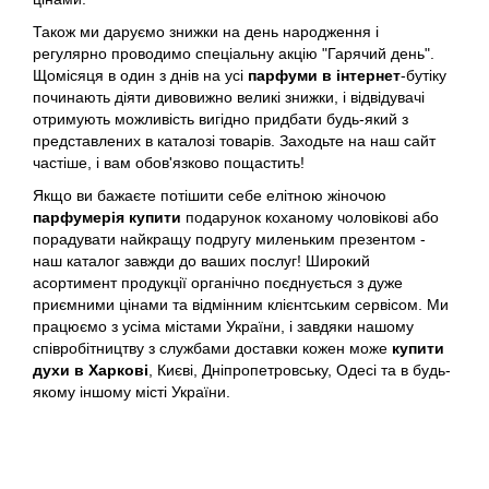
Arrogance
Також ми даруємо знижки на день народження і
регулярно проводимо спеціальну акцію "Гарячий день".
Arte Profumi
Щомісяця в один з днів на усі
парфуми в інтернет
-бутіку
починають діяти дивовижно великі знижки, і відвідувачі
ArteOlfatto
отримують можливість вигідно придбати будь-який з
представлених в каталозі товарів. Заходьте на наш сайт
частіше, і вам обов'язково пощастить!
Asabi
Якщо ви бажаєте потішити себе елітною жіночою
парфумерія купити
подарунок коханому чоловікові або
Asgharali
порадувати найкращу подругу миленьким презентом -
наш каталог завжди до ваших послуг! Широкий
Atelier Cologne
асортимент продукції органічно поєднується з дуже
приємними цінами та відмінним клієнтським сервісом. Ми
працюємо з усіма містами України, і завдяки нашому
Atelier Des Ors
співробітництву з службами доставки кожен може
купити
духи в Харкові
, Києві, Дніпропетровську, Одесі та в будь-
якому іншому місті України.
Atelier Flou
Athena's