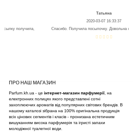
Alexandre Barthet
Татьяна
2020-03-07 16:33:37
Alexandre J
учила,
Спасибо. Получила посылочку. Довольна на все 100 %. .
Alfred Dunhill
Alyson Oldoini
Alyssa Ashley
American Crew
ПРО НАШ МАГАЗИН
Parfum.kh.ua - це
інтернет-магазин парфумерії
, на
Amouage
електронних полицях якого представлені сотні
захоплюючих ароматів від популярних світових брендів. В
нашому каталозі зібрана на 100% оригінальна продукція
Amouroud
всіх цінових сегментів і класів - пронизана естетичним
вишуканням висока парфумерія та ігристі запахи
Andre L'Arom
молодіжної туалетної води.