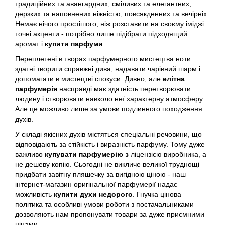
традиційних та авангардних, сміливих та елегантних,
дерзких та наповнених ніжністю, повсякденних та вечірніх.
Antonio Visconti
Немає нічого простішого, ніж розставити на своєму іміджі
точні акценти - потрібно лише підібрати підходящий
аромат і
купити парфуми
.
Aquolina
Переплетені в творах парфумерного мистецтва ноти
здатні творити справжні дива, надавати чарівний шарм і
Arabesque Perfumes
допомагати в мистецтві спокуси. Дивно, але
елітна
парфумерія
насправді має здатність перетворювати
Arabiyat
людину і створювати навколо неї характерну атмосферу.
Але це можливо лише за умови подлинного походження
духів.
Aramis
У складі якісних духів містяться спеціальні речовини, що
відповідають за стійкість і виразність парфуму. Тому дуже
Ariana Grande
важливо
купувати парфумерію з
ліцензією виробника, а
не дешеву копію. Сьогодні не викличе великої труднощі
придбати завітну пляшечку за вигідною ціною - наш
Armaf
інтернет-магазин оригінальної парфумерії надає
можливість
купити духи недорого
. Гнучка цінова
Armand Basi
політика та особливі умови роботи з постачальниками
дозволяють нам пропонувати товари за дуже приємними
цінами.