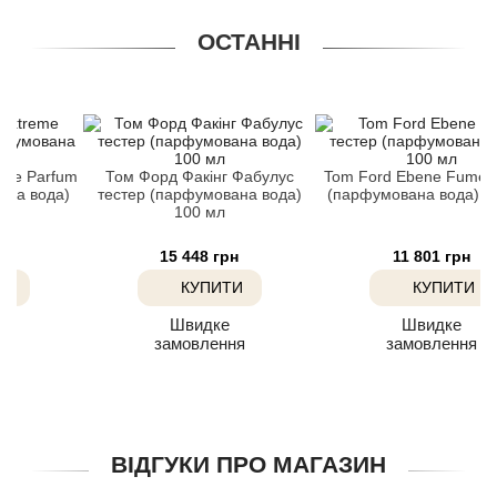
Agent Provocateur
ОСТАННІ
Agonist
Aigner
arfum
Том Форд Факінг Фабулус
Tom Ford Ebene Fume тестер
Aj Arabia (Widian)
ода)
тестер (парфумована вода)
(парфумована вода) 100 мл
100 мл
Ajmal
15 448 грн
11 801 грн
КУПИТИ
КУПИТИ
Al Haramain
Швидке
Швидке
замовлення
замовлення
Al Jazeera
Alaia Paris
ВІДГУКИ ПРО МАГАЗИН
Alexander McQueen