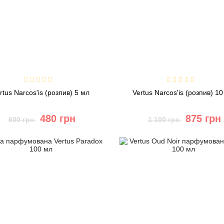
rtus Narcos'is (розпив) 5 мл
Vertus Narcos'is (розпив) 1
480 грн
875 грн
600 грн
1 100 грн
Купити
Купити
Швидке замовлення
Швидке замовлення