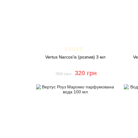
Vertus Narcos'is (розпив) 3 мл
Ve
320 грн
450 грн
Купити
Швидке замовлення