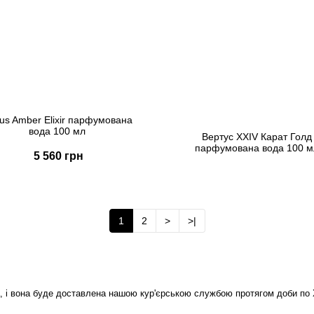
tus Amber Elixir парфумована
вода 100 мл
Вертус XXIV Карат Голд
парфумована вода 100 м
5 560 грн
6 034 грн
Купити
Передзамовлення
Швидке замовлення
1
2
>
>|
, і вона буде доставлена нашою кур'єрською службою протягом доби по Ха