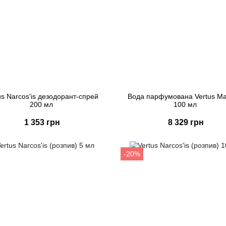
us Narcos'is дезодорант-спрей
Вода парфумована Vertus Ma
200 мл
100 мл
1 353 грн
8 329 грн
Купити
Купити
Швидке замовлення
Швидке замовлення
-20%