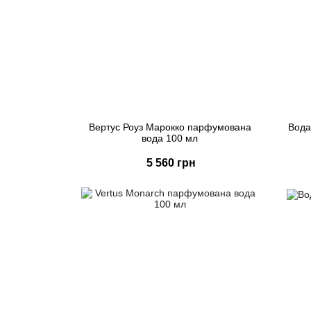
Вертус Роуз Марокко парфумована
Вода
вода 100 мл
5 560 грн
Купити
Швидке замовлення