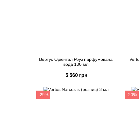
Вертус Орієнтал Роуз парфумована
Vert
вода 100 мл
5 560 грн
Купити
Швидке замовлення
-29%
-20%