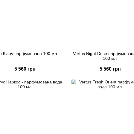
а Кіану парфумована 100 мл
Vertus Night Dose парфумован
100 мл
5 560 грн
5 560 грн
Купити
Купити
Швидке замовлення
Швидке замовлення