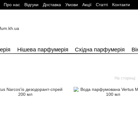
Про нас
Вiдгуки
Доставка
Умови
Aкції
Cтатті
Контакти
ерія
Нішева парфумерія
Східна парфумерія
Ві
На сторінці: