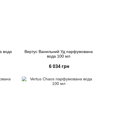
а вода
Вертус Ванильний Уд парфумована
вода 100 мл
6 034 грн
Купити
Швидке замовлення