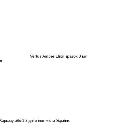
Vertus Amber Elixir зразок 3 мл
л
306 грн
Передзамовлення
ркову або 1-2 дні в інші міста України.