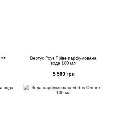
0 мл
Вертус Роуз Пріве парфумована
вода 100 мл
5 560 грн
Купити
Швидке замовлення