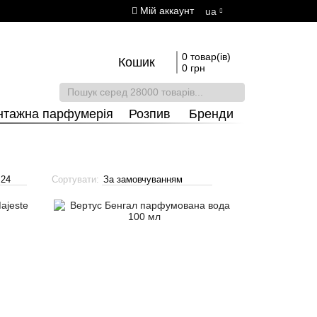
Мій аккаунт
ua
0 товар(ів)
Кошик
0 грн
нтажна парфумерія
Розпив
Бренди
Сортувати: