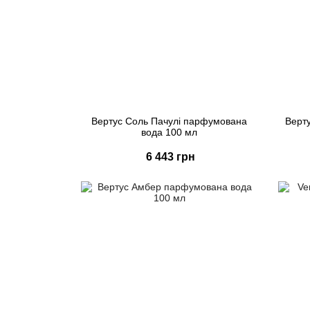
Вертус Соль Пачулі парфумована
Верт
вода 100 мл
6 443 грн
Купити
Швидке замовлення