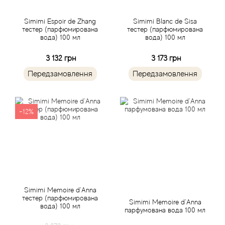
Acca Kappa
Cтатті
Simimi Espoir de Zhang
Simimi Blanc de Sisa
Acqua di Parma
тестер (парфюмирована
тестер (парфюмирована
вода) 100 мл
вода) 100 мл
Acqua di Sardegna
3 132 грн
3 173 грн
Передзамовлення
Передзамовлення
Adidas
Aedes de Venustas
-12%
Aerin Lauder
Affinessence
Afnan
Simimi Memoire d`Anna
тестер (парфюмирована
Simimi Memoire d`Anna
Agatha Ruiz de la Prada
вода) 100 мл
парфумована вода 100 мл