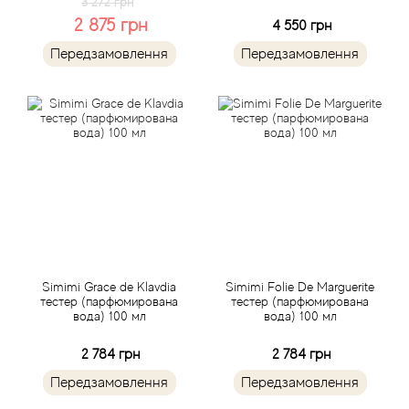
3 272 грн
Agent Provocateur
2 875 грн
4 550 грн
Передзамовлення
Передзамовлення
Agonist
Aigner
Aj Arabia (Widian)
Ajmal
Al Haramain
Simimi Grace de Klavdia
Simimi Folie De Marguerite
Al Jazeera
тестер (парфюмирована
тестер (парфюмирована
вода) 100 мл
вода) 100 мл
Alaia Paris
2 784 грн
2 784 грн
Передзамовлення
Передзамовлення
Alexander McQueen