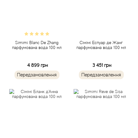
Angel Schlesser
Anima Mundi
Anna Sui
Simimi Blanc De Zhang
Сімімі Еспуар де Жанг
парфумована вода 100 мл
парфумована вода 100 мл
Annayake
4 899 грн
3 451 грн
Anne Fontaine
Передзамовлення
Передзамовлення
Annick Goutal
Antonia's Flowers
Antonio Banderas
Antonio Puig