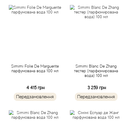
Alexandre Barthet
Alexandre J
Alfred Dunhill
Alyson Oldoini
Alyssa Ashley
Simimi Folie De Marguerite
Simimi Blanc De Zhang
парфумована вода 100 мл
тестер (парфюмирована
вода) 100 мл
American Crew
4 415 грн
3 259 грн
Amouage
Передзамовлення
Передзамовлення
Amouroud
Andre L'Arom