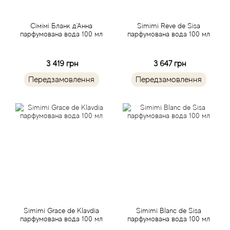
Antonio Visconti
Сімімі Бланк д'Анна
Simimi Reve de Sisa
парфумована вода 100 мл
парфумована вода 100 мл
Aquolina
3 419 грн
3 647 грн
Arabesque Perfumes
Передзамовлення
Передзамовлення
Arabiyat
Aramis
Ariana Grande
Armaf
Armand Basi
Simimi Grace de Klavdia
Simimi Blanc de Sisa
парфумована вода 100 мл
парфумована вода 100 мл