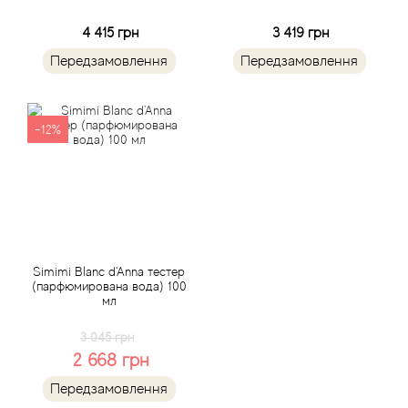
Arrogance
4 415 грн
3 419 грн
Arte Profumi
Передзамовлення
Передзамовлення
ArteOlfatto
-12%
Asabi
Asgharali
Atelier Cologne
Simimi Blanc d'Anna тестер
Atelier Des Ors
(парфюмирована вода) 100
мл
Atelier Flou
3 045 грн
2 668 грн
Athena's
Передзамовлення