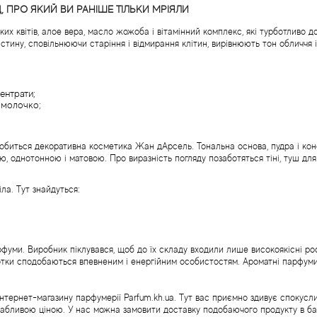
, ПРО ЯКИЙ ВИ РАНІШЕ ТІЛЬКИ МРІЯЛИ
ких квітів, алое вера, масло жожоба і вітамінний комплекс, які турботливо 
астину, сповільнюючи старіння і відмирання клітин, вирівнюють тон обличчя
ентрати;
і молочко;
добиться декоративна косметика Жан дАрсель. Тональна основа, пудра і кон
однотонною і матовою. Про виразність погляду позаботяться тіні, туш для ві
ла. Тут знайдуться:
ми. Виробник піклувався, щоб до їх складу входили лише високоякісні росл
і нотки сподобаються впевненим і енергійним особистостям. Ароматні парфум
інтернет-магазину парфумерії Parfum.kh.ua. Тут вас приємно здивує спокусли
ивабливою ціною. У нас можна замовити доставку подобаючого продукту в ба