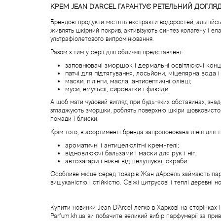
КРЕМ JEAN D'ARCEL ГАРАНТУЄ РЕТЕЛЬНИЙ ДОГЛЯД
Брендові продукти містять екстракти водоростей, альпійсь
живлять шкірний покрив, активізують синтез колагену і ел
ультрафіолетового випромінювання.
Разом з тим у серії для обличчя представлені:
заповнювачі зморшок і дермальні освітлюючі конц
патчі для підтягування, лосьйони, міцелярна вода 
маски, пілінги, масла, антисептичні олівці;
муси, емульсії, сироватки і флюїди.
А щоб мати чудовий вигляд при будь-яких обставинах, зна
згладжують зморшки, роблять поверхню шкіри шовковистою, 
помади і блиски.
Крім того, в асортименті бренда запропонована лінія для ті
ароматичні і антицелюлітні крем-гелі;
відновлюючі бальзами і маски для рук і ніг;
автозагари і ніжні відшелушуючі скраби.
Особливе місце серед товарів Жан дАрсель займають парфу
вишуканістю і стійкістю. Свіжі цитрусові і теплі деревн
Купити новинки Jean D'Arcel легко в Харкові на сторінках 
Parfum.kh.ua ви побачите великий вибір парфумерії за пр