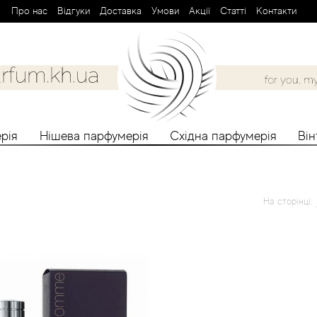
Про нас
Вiдгуки
Доставка
Умови
Aкції
Cтатті
Контакти
рія
Нішева парфумерія
Східна парфумерія
Ві
На сторінці: