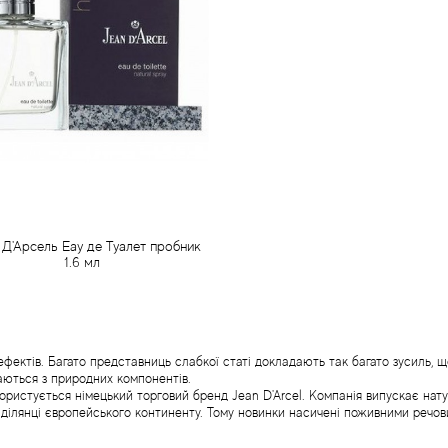
Д'Арсель Еау де Туалет пробник
1.6 мл
110 грн
Передзамовлення
ектів. Багато представниць слабкої статі докладають так багато зусиль, що
аються з природних компонентів.
 користується німецький торговий бренд Jean D'Arcel. Компанія випускає нат
 ділянці європейського континенту. Тому новинки насичені поживними речо