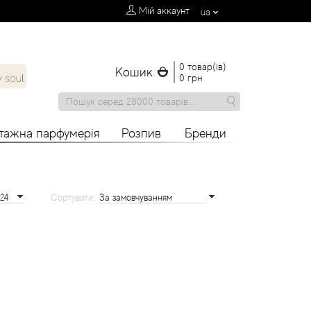
Мій аккаунт
ua
0 товар(ів)
Кошик
0 грн
нтажна парфумерія
Розпив
Бренди
Сортувати: