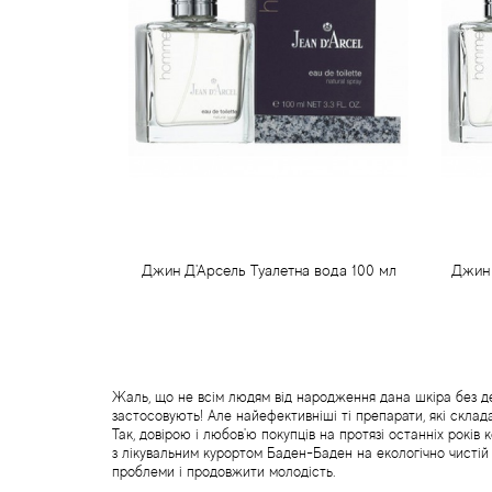
Джин Д'Арсель Туалетна вода 100 мл
Джин 
1 281 грн
Передзамовлення
Жаль, що не всім людям від народження дана шкіра без деф
застосовують! Але найефективніші ті препарати, які склад
Так, довірою і любов'ю покупців на протязі останніх років
з лікувальним курортом Баден-Баден на екологічно чистій
проблеми і продовжити молодість.