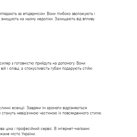
доглядають за епідермісом. Вони глибоко зволожують і
 і знищують на ньому недоліки. Захищають від впливу
силер з готовністю прийдуть на допомогу. Вони
й і олівці, а спокусливість губам подарують стійкі
инні есенції. Завдяки їм аромати відрізняються
и стануть невід'ємною частиною їх повсякденного стилю.
ва ціна і професійний сервіс. В інтернет-магазині
жане місто України..