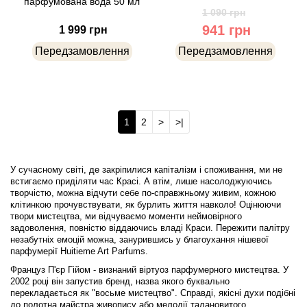
парфумована вода 50 мл
1 090 грн
941 грн
1 999 грн
Blumarine
Передзамовлення
Передзамовлення
Boadicea the Victorious
Bogart
1
2
>
>|
Bogdan Zubchenko
У сучасному світі, де закріпилися капіталізм і споживання, ми не
Bois 1920
встигаємо приділяти час Красі. А втім, лише насолоджуючись
творчістю, можна відчути себе по-справжньому живим, кожною
клітинкою прочувствувати, як бурлить життя навколо! Оцінюючи
Bon Parfumeur
твори мистецтва, ми відчуваємо моменти неймовірного
задоволення, повністю віддаючись владі Краси. Пережити палітру
незабутніх емоцій можна, занурившись у благоухання нішевої
Bond No.9
парфумерії Huitieme Art Parfums.
Француз П'єр Гійом - визнаний віртуоз парфумерного мистецтва. У
Bottega Profumiera
2002 році він запустив бренд, назва якого буквально
перекладається як "восьме мистецтво". Справді, якісні духи подібні
до полотна майстра живопису або мелодії талановитого