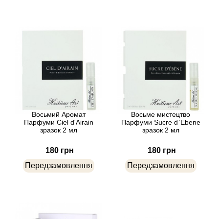
Atkinsons
Attar Collection
Au Pays de la Fleur d’Oranger
Axis
Azalia Parfums
Восьмий Аромат
Восьме мистецтво
Парфуми Ciel d'Airain
Парфуми Sucre d`Ebene
зразок 2 мл
зразок 2 мл
Azzaro
180 грн
180 грн
Baldessarini
Передзамовлення
Передзамовлення
Baldinini
Balenciaga