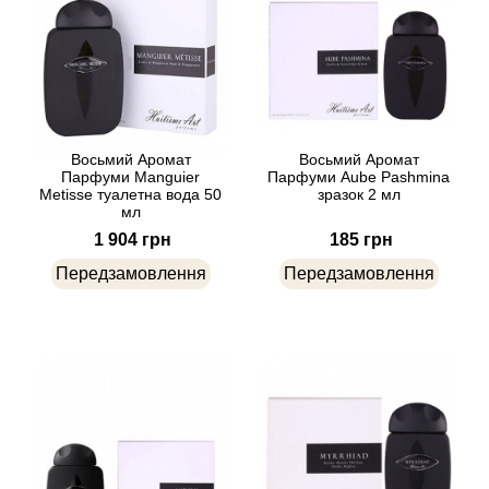
Balmain
Bamotte
Banana Republic
Восьмий Аромат
Восьмий Аромат
Парфуми Manguier
Парфуми Aube Pashmina
Metisse туалетна вода 50
зразок 2 мл
Baruti
мл
1 904 грн
185 грн
Baviphat
Передзамовлення
Передзамовлення
BeauFort London
Bebe
Benetton
Bentley