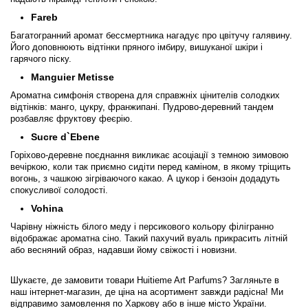
Bvlgari
Fareb
Багатогранний аромат бессмертника нагадує про цвітучу галявину.
Його доповнюють відтінки пряного імбиру, вишуканої шкіри і
Byblos
гарячого піску.
Manguier Metisse
Byredo
Ароматна симфонія створена для справжніх цінителів солодких
відтінків: манго, цукру, франжипані. Пудрово-деревний тандем
Cacharel
розбавляє фруктову феєрію.
Sucre d`Ebene
Cafe Parfums
Горіхово-деревне поєднання викликає асоціації з темною зимовою
вечіркою, коли так приємно сидіти перед каміном, в якому тріщить
вогонь, з чашкою зігріваючого какао. А цукор і бензоін додадуть
Cale Fragranze d'Autore
спокусливої солодості.
Vohina
Calvin Klein
Чарівну ніжність білого меду і персикового кольору філігранно
відображає ароматна сіно. Такий пахучий вуаль прикрасить літній
або весняний образ, надавши йому свіжості і новизни.
Calypso Christiane Celle
Шукаєте, де замовити товари Huitieme Art Parfums? Загляньте в
наш інтернет-магазин, де ціна на асортимент завжди радісна! Ми
Canali
відправимо замовлення по Харкову або в інше місто України.