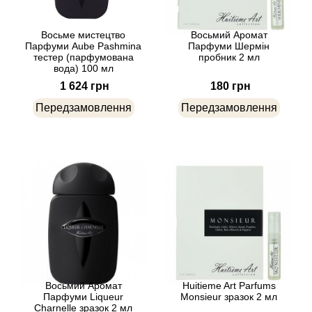
Antonio Visconti
Восьме мистецтво
Восьмий Аромат
Парфуми Aube Pashmina
Парфуми Шермін
тестер (парфумована
пробник 2 мл
Aquolina
вода) 100 мл
1 624 грн
180 грн
Arabesque Perfumes
Передзамовлення
Передзамовлення
Arabiyat
Aramis
Ariana Grande
Armaf
Armand Basi
Восьмий Аромат
Huitieme Art Parfums
Парфуми Liqueur
Monsieur зразок 2 мл
Charnelle зразок 2 мл