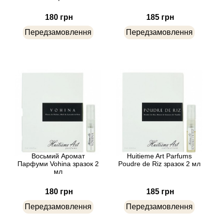
Arrogance
180 грн
185 грн
Arte Profumi
Передзамовлення
Передзамовлення
ArteOlfatto
Asabi
Asgharali
Atelier Cologne
Atelier Des Ors
Восьмий Аромат
Huitieme Art Parfums
Парфуми Vohina зразок 2
Poudre de Riz зразок 2 мл
мл
Atelier Flou
180 грн
185 грн
Athena's
Передзамовлення
Передзамовлення