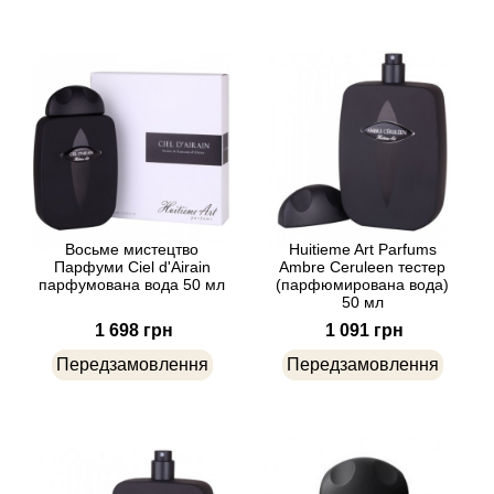
Alexandre Barthet
Alexandre J
Alfred Dunhill
Alyson Oldoini
Alyssa Ashley
Восьме мистецтво
Huitieme Art Parfums
Парфуми Ciel d'Airain
Ambre Ceruleen тестер
парфумована вода 50 мл
(парфюмирована вода)
50 мл
American Crew
1 698 грн
1 091 грн
Amouage
Передзамовлення
Передзамовлення
Amouroud
Andre L'Arom