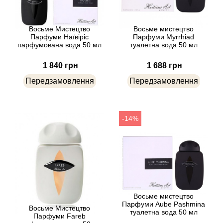
Beso Beach
Восьме Мистецтво
Восьме мистецтво
Парфуми Наївіріс
Парфуми Myrrhiad
Betty Barclay
парфумована вода 50 мл
туалетна вода 50 мл
1 840 грн
1 688 грн
Beyonce
Передзамовлення
Передзамовлення
Bibliotheque de Parfum
-14%
Biehl Parfumkunstwerke
Bijan
Bill Blass
Biotherm
Восьме мистецтво
Парфуми Aube Pashmina
Восьме Мистецтво
туалетна вода 50 мл
Парфуми Fareb
Blackglama