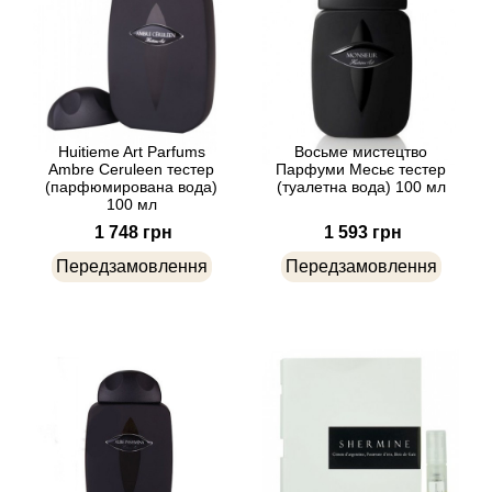
Angel Schlesser
Anima Mundi
Anna Sui
Huitieme Art Parfums
Восьме мистецтво
Ambre Ceruleen тестер
Парфуми Месьє тестер
(парфюмирована вода)
(туалетна вода) 100 мл
Annayake
100 мл
1 748 грн
1 593 грн
Anne Fontaine
Передзамовлення
Передзамовлення
Annick Goutal
Antonia's Flowers
Antonio Banderas
Antonio Puig