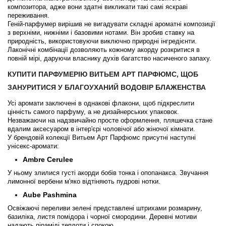
Bottega Veneta
композитора, адже вони здатні викликати такі самі яскраві
переживання.
Геній-парфумер вирішив не вигадувати складні ароматні композиції
Boucheron
з верхніми, нижніми і базовими нотами. Він зробив ставку на
природність, використовуючи виключно природні інгредієнти.
Лаконічні комбінації дозволяють кожному акорду розкритися в
Brecourt
повній мірі, даруючи власнику духів багатство насиченого запаху.
КУПИТИ ПАРФУМЕРІЮ ВИТЬЕМ АРТ ПАРФЮМС, ЩОБ
Brioni
ЗАНУРИТИСЯ У БЛАГОУХАНИЙ ВОДОВІР БЛАЖЕНСТВА
Усі аромати заключені в однакові флакони, щоб підкреслити
Britney Spears
цінність самого парфуму, а не дизайнерських упаковок.
Незважаючи на надзвичайно просте оформлення, пляшечка стане
вдалим аксесуаром в інтер'єрі чоловічої або жіночої кімнати.
Brooks Brothers
У брендовій колекції Витьем Арт Парфюмс присутні наступні
унісекс-аромати:
Bruno Banani
Ambre Cerulee
У ньому злилися густі акорди бобів тонка і опопанакса. Звучання
лимонної вербени м'яко відтіняють пудрові нотки.
Brut
Aube Pashmina
Освіжаючі переливи зелені представлені штрихами розмарину,
Burberry
базиліка, листя помідора і чорної смородини. Деревні мотиви
надають піраміді теплоти і спокою.