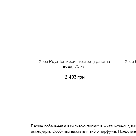
Хлоя Роуз Танжерин тестер (туалетна
Хлоя 
вода) 75 мл
2 493 грн
Купити
Швидке замовлення
Перше побачення є важливою подією в житті кожної дівчини
аксесуарів. Особливо важливий вибір парфумів. Представни