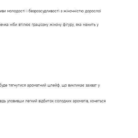
иви молодості і безрозсудливості з жіночністю дорослої
ка ніби втілює граціозну жіночу фігуру, яка манить у
 буде тягнутися ароматний шлейф, що викликає захват у
едь уловивши легкий відбиток солодких ароматів, хочеться