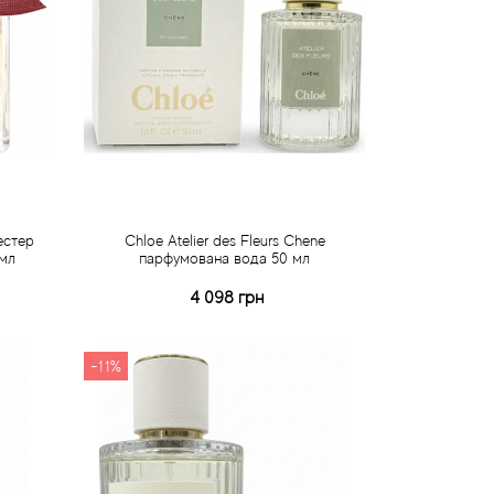
естер
Chloe Atelier des Fleurs Chene
мл
парфумована вода 50 мл
4 098 грн
Купити
Швидке замовлення
-11%