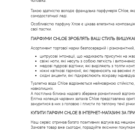
чоловіка.
Такою здатністю володіє французька парфумерія Chloe, яка
самодостатньої леді.
Особливістю парфуму Хлое є цікава елегантна композиція 
свої пастки.
ПАРФУМИ CHLOE ЗРОБЛЯТЬ ВАШ СТИЛЬ ВИШУКАН
Асортимент торгової марки безпосередній і різноманітний,
цитрусові інтонації, що надихають присутніх на жв
свіжі ноти, які несуть з собою легкість і витонченіс
медові пудрові відтінки, які виділяють з толпи ко
ніжні квіткові гармонії, які переносять на весняні 
східні акценти, які підкреслюють яскраву індивідуал
Туалетна вода Chloe відрізняється неймовірною стійкістю,
навколишніх.
А постільна білизна надовго збереже романтичний відгомін 
Елітна колекція чарівних запахів Chloe представлена ори
зануритися в них з головою і плисти по теплому течії річки
КУПИТИ ПАРФУМ CHLOE В ІНТЕРНЕТ-МАГАЗИНІ ЗА 
Наш сервіс отримав багато позитивних відгуків від мешкан
Замовте товар вже сьогодні, порадуйте якісними покупками