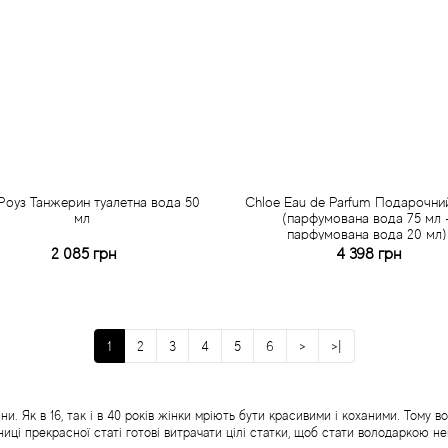
Роуз Танжерин туалетна вода 50
Chloe Eau de Parfum Подарочний
мл
(парфумована вода 75 мл 
парфумована вода 20 мл)
2 085 грн
4 398 грн
Купити
Купити
Швидке замовлення
Швидке замовлення
1
2
3
4
5
6
>
>|
. Як в 16, так і в 40 років жінки мріють бути красивими і коханими. Тому 
ці прекрасної статі готові витрачати цілі статки, щоб стати володаркою не