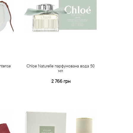
ntense
Chloe Naturelle парфумована вода 50
мл
2 766 грн
Купити
Швидке замовлення