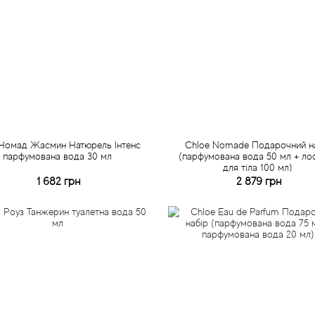
Номад Жасмин Натюрель Інтенс
Chloe Nomade Подарочний н
парфумована вода 30 мл
(парфумована вода 50 мл + ло
для тіла 100 мл)
1 682 грн
2 879 грн
Купити
Купити
Швидке замовлення
Швидке замовлення