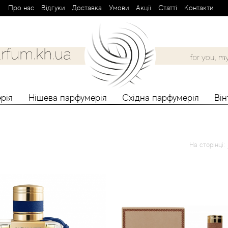
Про нас
Вiдгуки
Доставка
Умови
Aкції
Cтатті
Контакти
рія
Нішева парфумерія
Східна парфумерія
Ві
На сторінці: