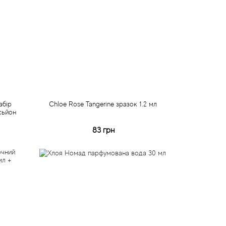
абір
Chloe Rose Tangerine зразок 1.2 мл
сьйон
83 грн
Купити
Швидке замовлення