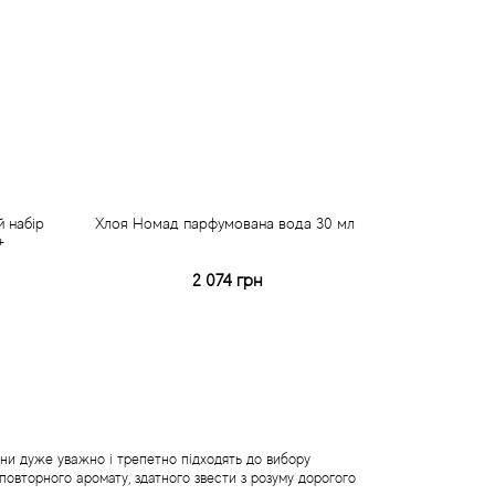
 набір
Хлоя Номад парфумована вода 30 мл
+
2 074 грн
Купити
Швидке замовлення
вони дуже уважно і трепетно підходять до вибору
повторного аромату, здатного звести з розуму дорогого