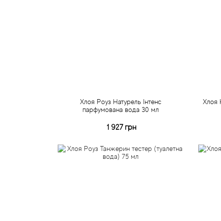
Хлоя Роуз Натурель Інтенс
Хлоя 
парфумована вода 30 мл
1 927 грн
Купити
Швидке замовлення