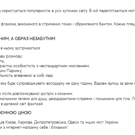
 користується популярністю в усіх куточках світу. В ній переплітаються мот
флакона, виконаного в стриманих тонах і обрамленого бантом. Кожна пляшеч
ИМ, А ОБРАЗ НЕЗАБУТНІМ
 в ньому зустрічаються:
аву розмову;
ть;
нтрастну особистість з нестандартним мисленням;
луки Парижу;
ьність впевненої в собі леді.
 яка буде супроводжувати володарку не одну годину. Вздовж вулиці за вами
після довгоочікуваної зустрічі з коханим.
гінальними гелями для душу, дезодорантами-спреями і лосьонами для тіла. Л
 в далекий світ фантазій.
ПРИЄМНОЮ ЦІНОЮ
ців Києва, Харкова, Дніпропетровська, Одеси та інших міст України.
 з інтернет-магазину себе і близьких!