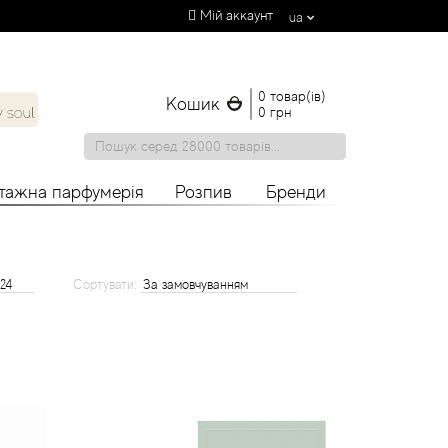
Мій аккаунт
ua
0 товар(ів)
Кошик
0 грн
нтажна парфумерія
Розпив
Бренди
Сортувати: