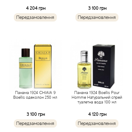
Agent Provocateur
4 204 грн
3 100 грн
Передзамовлення
Передзамовлення
Agonist
Aigner
Aj Arabia (Widian)
Ajmal
Al Haramain
Панама 1924 CHIAIA 9
Панама 1924 Boellis Pour
Al Jazeera
Boellis одеколон 250 мл
Homme Натуральний спрей
туалетна вода 100 мл
Alaia Paris
3 100 грн
4 120 грн
Передзамовлення
Передзамовлення
Alexander McQueen