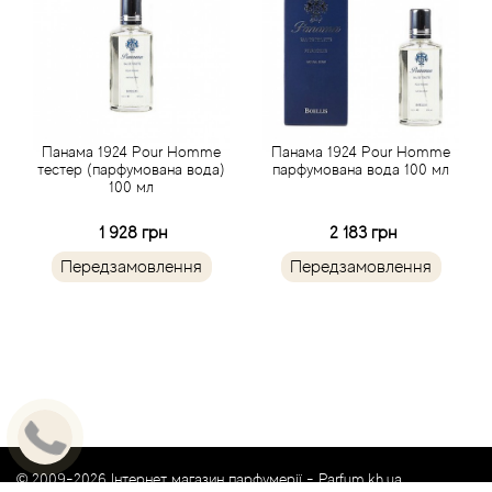
Angel Schlesser
Anima Mundi
Anna Sui
Панама 1924 Pour Homme
Панама 1924 Pour Homme
тестер (парфумована вода)
парфумована вода 100 мл
100 мл
Annayake
1 928 грн
2 183 грн
Anne Fontaine
Передзамовлення
Передзамовлення
Annick Goutal
Antonia's Flowers
Antonio Banderas
© 2009-2026 Інтернет магазин парфумерії -
Parfum.kh.ua
Antonio Puig