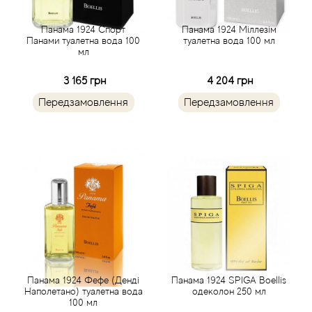
Acca Kappa
Cтатті
Панама 1924 Спорт
Панама 1924 Міллезім
Acqua di Parma
Панами туалетна вода 100
туалетна вода 100 мл
мл
Acqua di Sardegna
3 165 грн
4 204 грн
Передзамовлення
Передзамовлення
Adidas
Aedes de Venustas
Aerin Lauder
Affinessence
Afnan
Панама 1924 Фефе (Денді
Панама 1924 SPIGA Boellis
Agatha Ruiz de la Prada
Наполетано) туалетна вода
одеколон 250 мл
100 мл