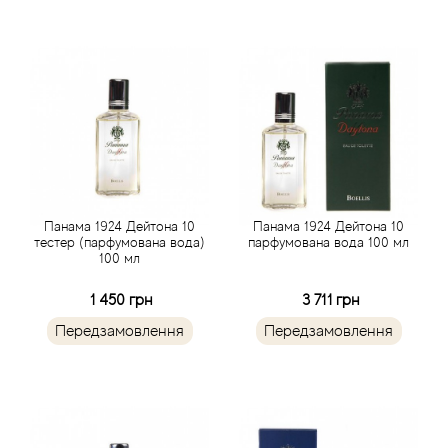
Alexandre Barthet
Alexandre J
Alfred Dunhill
Alyson Oldoini
Alyssa Ashley
Панама 1924 Дейтона 10
Панама 1924 Дейтона 10
тестер (парфумована вода)
парфумована вода 100 мл
100 мл
American Crew
1 450 грн
3 711 грн
Amouage
Передзамовлення
Передзамовлення
Amouroud
Andre L'Arom