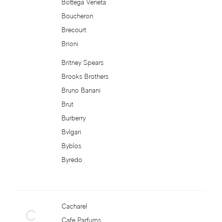
Bottega Veneta
Atkinsons
Boucheron
Brecourt
Attar Collection
Brioni
Au Pays de la Fleur d’Oranger
Britney Spears
Brooks Brothers
Axis
Bruno Banani
Brut
Azalia Parfums
Burberry
Bvlgari
Azzaro
Byblos
Baldessarini
Byredo
Baldinini
Cacharel
Balenciaga
C
Cafe Parfums