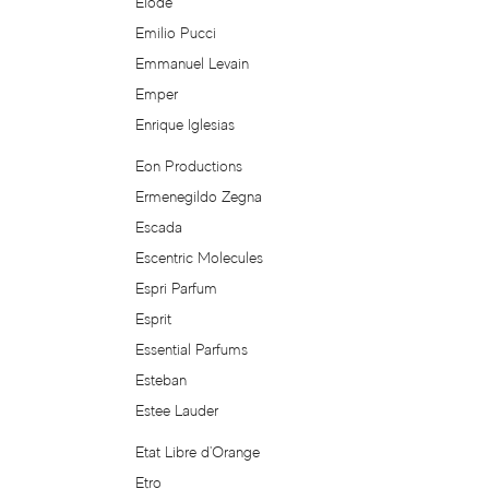
Elode
Emilio Pucci
Caudalie
Emmanuel Levain
Emper
Celine Dion
Enrique Iglesias
Cerruti
Eon Productions
Ermenegildo Zegna
Chabaud Maison de Parfum
Escada
Escentric Molecules
Chanel
Espri Parfum
Esprit
Chantal Thomass
Essential Parfums
Charriol
Esteban
Estee Lauder
Chevignon
Etat Libre d'Orange
Etro