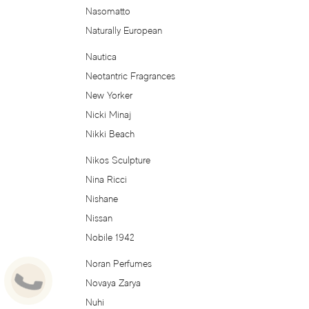
Nasomatto
House Of Sillage
Naturally European
Hugh Parsons
Nautica
Neotantric Fragrances
Hugo Boss
New Yorker
Nicki Minaj
Huitieme Art Parfums
Nikki Beach
Humiecki & Graef
Nikos Sculpture
Nina Ricci
Hummer
Nishane
Nissan
Iceberg
Nobile 1942
IKKS
Noran Perfumes
Novaya Zarya
Il Profvmo
Nuhi