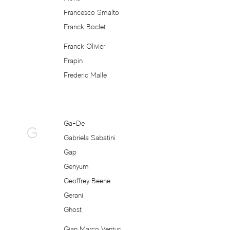
Ciro
Francesco Smalto
Franck Boclet
Classico
Franck Olivier
Clinique
Frapin
Frederic Malle
Clive Christian
Clubman Pinaud
Ga-De
G
CnR Create
Gabriela Sabatini
Gap
Coach
Genyum
Geoffrey Beene
Collistar
Gerani
Ghost
Comme Des Garcons
Gian Marco Venturi