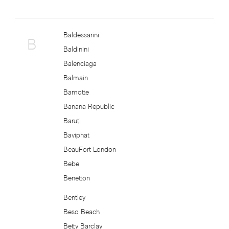
Antonio Visconti
Baldessarini
B
Aquolina
Baldinini
Balenciaga
Arabesque Perfumes
Balmain
Bamotte
Arabiyat
Banana Republic
Baruti
Aramis
Baviphat
BeauFort London
Ariana Grande
Bebe
Benetton
Armaf
Bentley
Armand Basi
Beso Beach
Betty Barclay