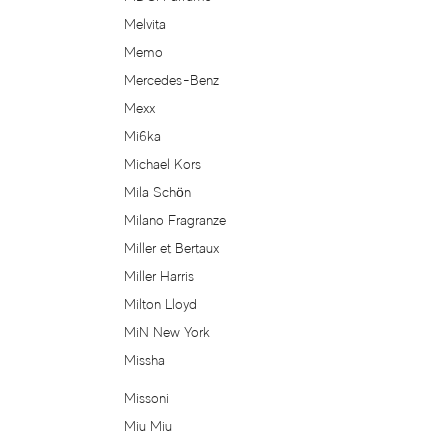
Gustave Eiffel
Melvita
Memo
Guy Laroche
Mercedes-Benz
Gwen Stefani
Mexx
Mi6ka
Halle Berry
Michael Kors
Mila Schön
Halston
Milano Fragranze
Miller et Bertaux
Hanae Mori
Miller Harris
Milton Lloyd
Harajuku Lovers
MiN New York
Haute Fragrance Company
Missha
Missoni
Hayari Parfums
Miu Miu