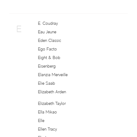
Carla Fracci
E. Coudray
Carner Barcelona
E
Eau Jeune
Carolina Herrera
Eden Classic
Ego Facto
Caron
Eight & Bob
Eisenberg
Carrera
Elanzia Merveille
Elie Saab
Carrera Jeans Parfums
Elizabeth Arden
Carthusia
Elizabeth Taylor
Ella Mikao
Cartier
Elle
Ellen Tracy
Carven