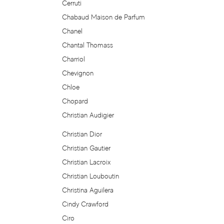
Cerruti
Chabaud Maison de Parfum
Beso Beach
Chanel
Betty Barclay
Chantal Thomass
Charriol
Beyonce
Chevignon
Chloe
Bibliotheque de Parfum
Chopard
Christian Audigier
Biehl Parfumkunstwerke
Christian Dior
Bijan
Christian Gautier
Christian Lacroix
Bill Blass
Christian Louboutin
Christina Aguilera
Biotherm
Cindy Crawford
Ciro
Blackglama