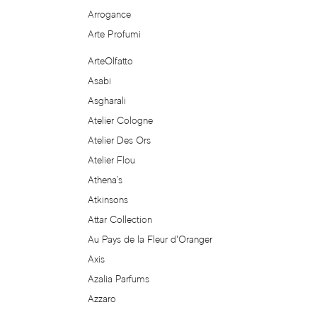
Arrogance
Angel Schlesser
Arte Profumi
Anima Mundi
ArteOlfatto
Asabi
Anna Sui
Asgharali
Atelier Cologne
Annayake
Atelier Des Ors
Atelier Flou
Anne Fontaine
Athena's
Atkinsons
Annick Goutal
Attar Collection
Au Pays de la Fleur d’Oranger
Antonia's Flowers
Axis
Antonio Banderas
Azalia Parfums
Azzaro
Antonio Puig