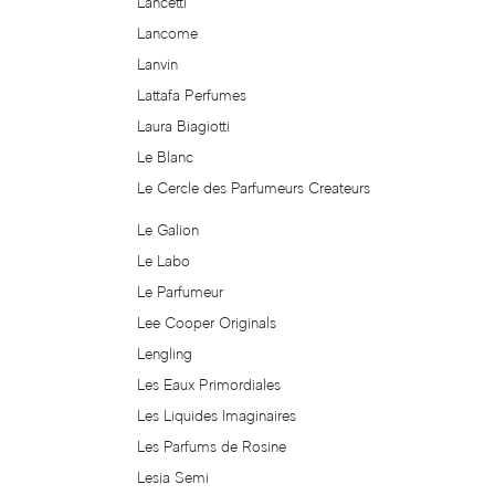
Lancetti
Exte
Lancome
Lanvin
FCUK
Lattafa Perfumes
Fendi
Laura Biagiotti
Le Blanc
Feraud
Le Cercle des Parfumeurs Createurs
Le Galion
Ferrari
Le Labo
Flacon
Le Parfumeur
Lee Cooper Originals
Floraiku
Lengling
Les Eaux Primordiales
Floris
Les Liquides Imaginaires
Les Parfums de Rosine
Francesco Smalto
Lesia Semi