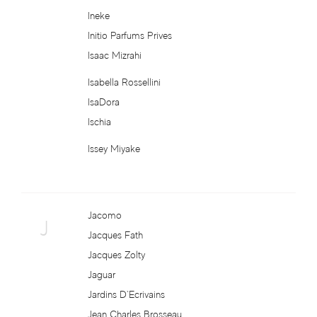
Divine
Ineke
Initio Parfums Prives
Dolce & Gabbana
Isaac Mizrahi
Don Algodon
Isabella Rossellini
IsaDora
Donna Karan
Ischia
Dorin
Issey Miyake
Dr. Gritti
Jacomo
Dr. Nona
J
Jacques Fath
Jacques Zolty
Dsquared2
Jaguar
Ducati
Jardins D`Ecrivains
Jean Charles Brosseau