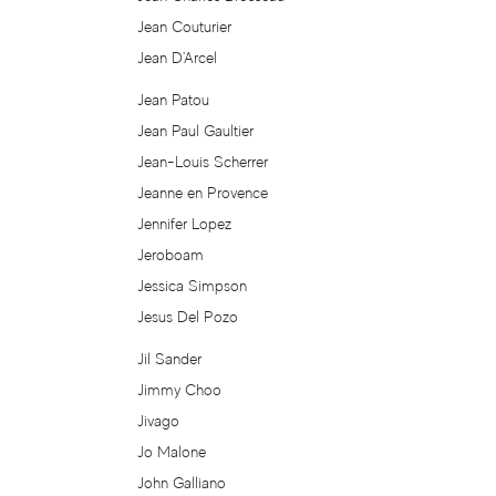
Dzintars
Jean Couturier
Jean D'Arcel
E. Coudray
Jean Patou
Eau Jeune
Jean Paul Gaultier
Jean-Louis Scherrer
Eden Classic
Jeanne en Provence
Jennifer Lopez
Ego Facto
Jeroboam
Jessica Simpson
Eight & Bob
Jesus Del Pozo
Eisenberg
Jil Sander
Jimmy Choo
Elanzia Merveille
Jivago
Jo Malone
Elie Saab
John Galliano