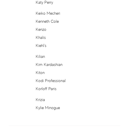
Katy Perry
Enrique Iglesias
Keiko Mecheri
Kenneth Cole
Eon Productions
Kenzo
Khalis
Ermenegildo Zegna
Kiehl's
Escada
Kilian
Kim Kardashian
Escentric Molecules
Kiton
Kodi Professional
Espri Parfum
Korloff Paris
Esprit
Krizia
Kylie Minogue
Essential Parfums