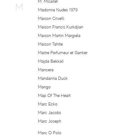
M. Micallef
M
Gerani
Madonna Nudes 1979
Maison Crivelli
Ghost
Maison Francis Kurkdjian
Maison Martin Margiela
Gian Marco Venturi
Maison Tahite
Maitre Parfumeur et Gantier
Gianfranco Ferre
Majda Bekkali
Mancera
Giardino Benessere
Mandarina Duck
Mango
Giorgio Armani
Map Of The Heart
Giorgio Beverly Hills
Marc Ecko
Marc Jacobs
Giulietta Capuleti
Marc Joseph
Marc O Polo
Givenchy