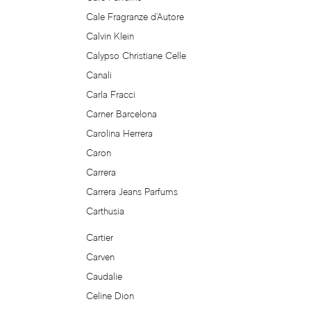
Cale Fragranze d'Autore
Balmain
Calvin Klein
Bamotte
Calypso Christiane Celle
Canali
Banana Republic
Carla Fracci
Carner Barcelona
Baruti
Carolina Herrera
Caron
Baviphat
Carrera
Carrera Jeans Parfums
BeauFort London
Carthusia
Bebe
Cartier
Carven
Benetton
Caudalie
Celine Dion
Bentley