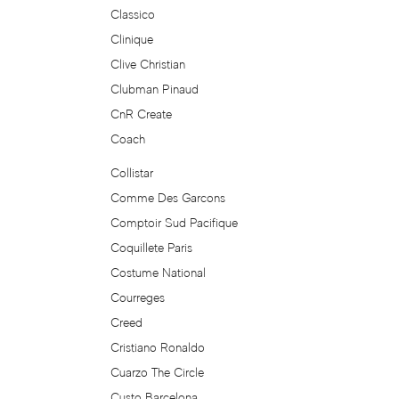
Classico
Clinique
Blumarine
Clive Christian
Boadicea the Victorious
Clubman Pinaud
CnR Create
Bogart
Coach
Collistar
Bogdan Zubchenko
Comme Des Garcons
Comptoir Sud Pacifique
Bois 1920
Coquillete Paris
Bon Parfumeur
Costume National
Courreges
Bond No.9
Creed
Cristiano Ronaldo
Bottega Profumiera
Cuarzo The Circle
Custo Barcelona