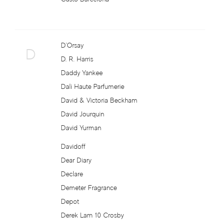
Bottega Veneta
Boucheron
D'Orsay
D
Brecourt
D. R. Harris
Daddy Yankee
Brioni
Dali Haute Parfumerie
David & Victoria Beckham
Britney Spears
David Jourquin
David Yurman
Brooks Brothers
Davidoff
Bruno Banani
Dear Diary
Declare
Brut
Demeter Fragrance
Depot
Burberry
Derek Lam 10 Crosby