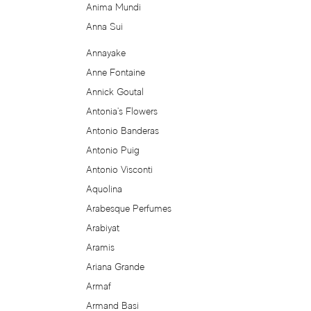
Anima Mundi
Alexandre Barthet
Anna Sui
Alexandre J
Annayake
Anne Fontaine
Alfred Dunhill
Annick Goutal
Antonia's Flowers
Alyson Oldoini
Antonio Banderas
Antonio Puig
Alyssa Ashley
Antonio Visconti
Aquolina
American Crew
Arabesque Perfumes
Amouage
Arabiyat
Aramis
Amouroud
Ariana Grande
Armaf
Andre L'Arom
Armand Basi