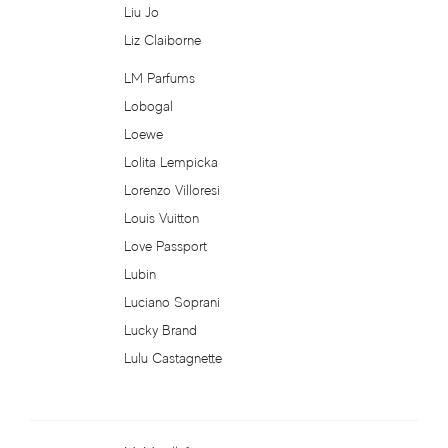
Liu Jo
Franck Boclet
Liz Claiborne
Franck Olivier
LM Parfums
Lobogal
Frapin
Loewe
Lolita Lempicka
Frederic Malle
Lorenzo Villoresi
Louis Vuitton
Ga-De
Love Passport
Lubin
Gabriela Sabatini
Luciano Soprani
Gap
Lucky Brand
Lulu Castagnette
Genyum
Geoffrey Beene