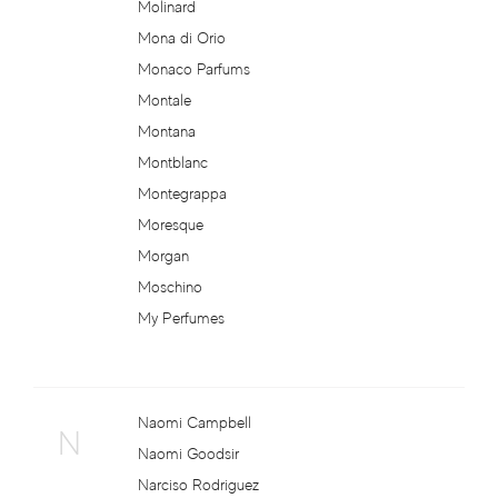
Molinard
Heeley
Mona di Orio
Monaco Parfums
Heidi Klum
Montale
Hello Kitty
Montana
Montblanc
Hermes
Montegrappa
Moresque
Herve Gambs Paris
Morgan
Moschino
Histoires de Parfums
My Perfumes
Hollister
Hormone Paris
Naomi Campbell
N
Naomi Goodsir
Houbigant
Narciso Rodriguez