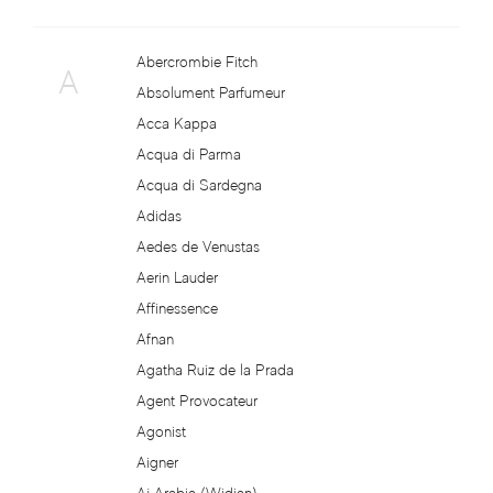
Acca Kappa
Cтатті
Acqua di Parma
Abercrombie Fitch
A
Absolument Parfumeur
Acqua di Sardegna
Acca Kappa
Acqua di Parma
Adidas
Acqua di Sardegna
Adidas
Aedes de Venustas
Aedes de Venustas
Aerin Lauder
Aerin Lauder
Affinessence
Affinessence
Afnan
Agatha Ruiz de la Prada
Afnan
Agent Provocateur
Agonist
Agatha Ruiz de la Prada
Aigner