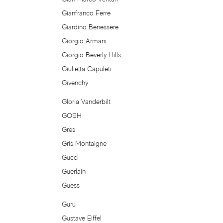
Comptoir Sud Pacifique
Gianfranco Ferre
Giardino Benessere
Coquillete Paris
Giorgio Armani
Giorgio Beverly Hills
Costume National
Giulietta Capuleti
Givenchy
Courreges
Gloria Vanderbilt
Creed
GOSH
Gres
Cristiano Ronaldo
Gris Montaigne
Gucci
Cuarzo The Circle
Guerlain
Guess
Custo Barcelona
Guru
D'Orsay
Gustave Eiffel