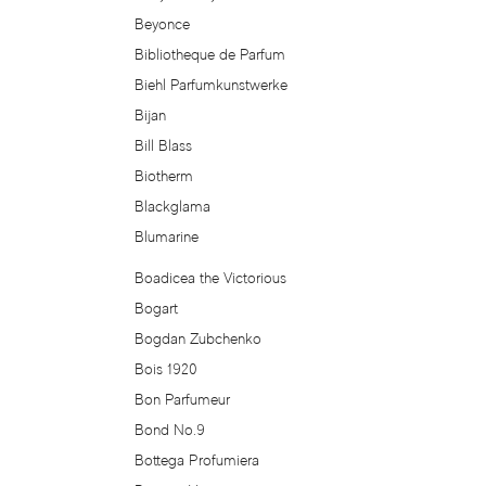
Arrogance
Beyonce
Bibliotheque de Parfum
Arte Profumi
Biehl Parfumkunstwerke
ArteOlfatto
Bijan
Bill Blass
Asabi
Biotherm
Blackglama
Asgharali
Blumarine
Boadicea the Victorious
Atelier Cologne
Bogart
Atelier Des Ors
Bogdan Zubchenko
Bois 1920
Atelier Flou
Bon Parfumeur
Bond No.9
Athena's
Bottega Profumiera