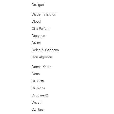
Desigual
Bvlgari
Diadema Exclusif
Byblos
Diesel
Dilis Parfum
Byredo
Diptyque
Divine
Cacharel
Dolce & Gabbana
Cafe Parfums
Don Algodon
Donna Karan
Cale Fragranze d'Autore
Dorin
Dr. Gritti
Calvin Klein
Dr. Nona
Dsquared2
Calypso Christiane Celle
Ducati
Canali
Dzintars