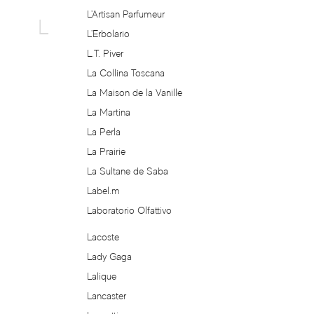
Esteban
L'Artisan Parfumeur
L
L'Erbolario
Estee Lauder
L.T. Piver
Etat Libre d'Orange
La Collina Toscana
La Maison de la Vanille
Etro
La Martina
La Perla
Eutopie
La Prairie
La Sultane de Saba
Eva Longoria
Label.m
Laboratorio Olfattivo
Evis
Lacoste
Evody Parfums
Lady Gaga
Lalique
Ex Nihilo
Lancaster