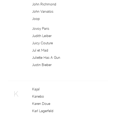
John Richmond
Elizabeth Arden
John Varvatos
Joop
Elizabeth Taylor
Jovoy Paris
Ella Mikao
Judith Leiber
Juicy Couture
Elle
Jul et Mad
Juliette Has A Gun
Ellen Tracy
Justin Bieber
Elode
Emilio Pucci
Kajal
K
Kanebo
Emmanuel Levain
Karen Doue
Karl Lagerfeld
Emper