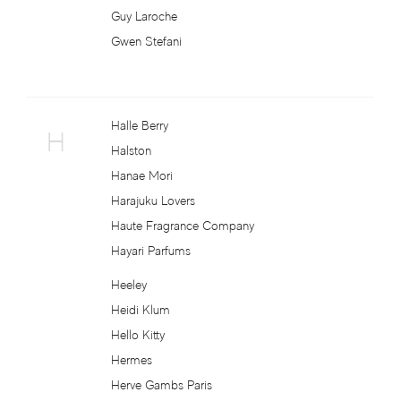
Guy Laroche
D. R. Harris
Gwen Stefani
Daddy Yankee
Dali Haute Parfumerie
Halle Berry
H
Halston
David & Victoria Beckham
Hanae Mori
Harajuku Lovers
David Jourquin
Haute Fragrance Company
Hayari Parfums
David Yurman
Heeley
Davidoff
Heidi Klum
Hello Kitty
Dear Diary
Hermes
Herve Gambs Paris
Declare