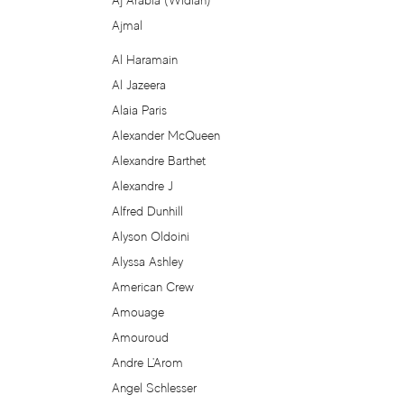
Aj Arabia (Widian)
Agent Provocateur
Ajmal
Agonist
Al Haramain
Al Jazeera
Aigner
Alaia Paris
Alexander McQueen
Aj Arabia (Widian)
Alexandre Barthet
Alexandre J
Ajmal
Alfred Dunhill
Alyson Oldoini
Al Haramain
Alyssa Ashley
Al Jazeera
American Crew
Amouage
Alaia Paris
Amouroud
Andre L'Arom
Alexander McQueen
Angel Schlesser