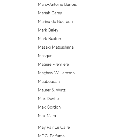
Marc-Antoine Barrois
Gloria Vanderbilt
Mariah Carey
Marina de Bourbon
GOSH
Mark Birley
Mark Buxton
Gres
Masaki Matsushima
Masque
Gris Montaigne
Matiere Premiere
Matthew Williamson
Gucci
Mauboussin
Maurer & Wirtz
Guerlain
Max Deville
Guess
Max Gordon
Max Mara
Guru
May Fair Le Caire
MDCI Parfums