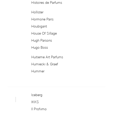
Histoires de Parfums
Demeter Fragrance
Hollister
Hormone Paris
Depot
Houbigant
House Of Sillage
Derek Lam 10 Crosby
Hugh Parsons
Hugo Boss
Desigual
Huitieme Art Parfums
Diadema Exclusif
Humiecki & Graef
Hummer
Diesel
Dilis Parfum
Iceberg
I
Diptyque
IKKS
Il Profvmo