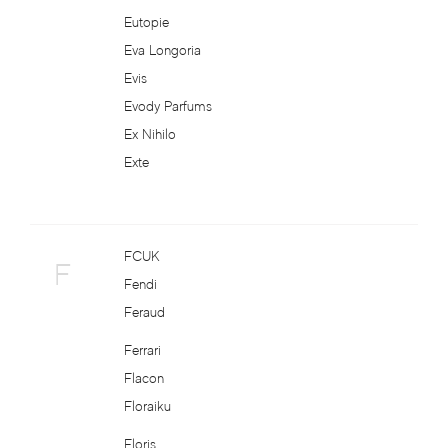
Chloe
Eutopie
Eva Longoria
Chopard
Evis
Christian Audigier
Evody Parfums
Ex Nihilo
Christian Dior
Exte
Christian Gautier
Christian Lacroix
FCUK
F
Fendi
Christian Louboutin
Feraud
Ferrari
Christina Aguilera
Flacon
Floraiku
Cindy Crawford
Floris