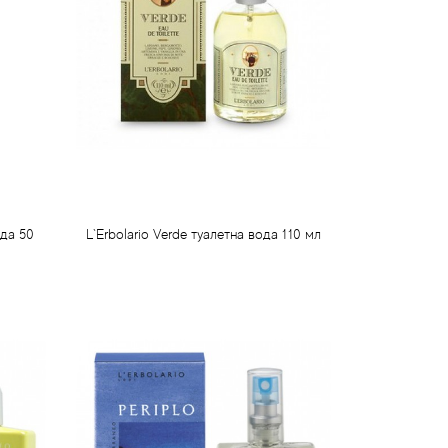
ода 50
L`Erbolario Verde туалетна вода 110 мл
1 146 грн
Передзамовлення