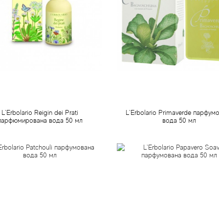
L`Erbolario Reigin dei Prati
L`Erbolario Primaverde парфум
парфюмирована вода 50 мл
вода 50 мл
959 грн
1 019 грн
Передзамовлення
Передзамовлення