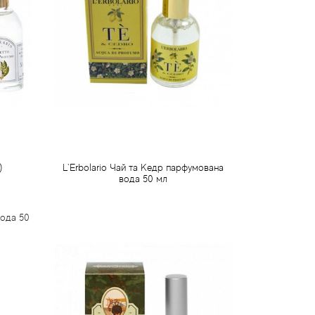
)
L`Erbolario Чай та Кедр парфумована
вода 50 мл
876 грн
Передзамовлення