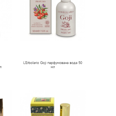
L'Erbolario Goji парфумована вода 50
л
мл
750 грн
Передзамовлення