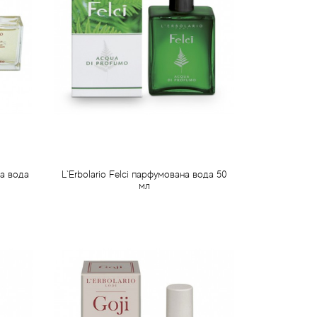
на вода
L`Erbolario Felci парфумована вода 50
мл
962 грн
Передзамовлення