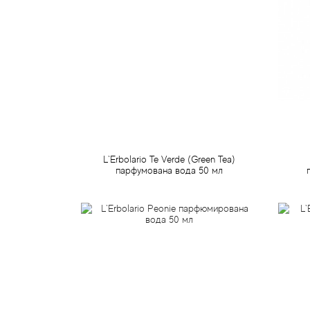
L`Erbolario Te Verde (Green Tea)
парфумована вода 50 мл
794 грн
Передзамовлення