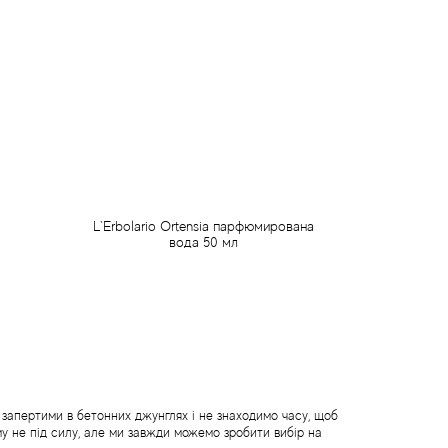
L`Erbolario Ortensia парфюмирована
вода 50 мл
960 грн
Передзамовлення
е запертими в бетонних джунглях і не знаходимо часу, щоб
ому не під силу, але ми завжди можемо зробити вибір на