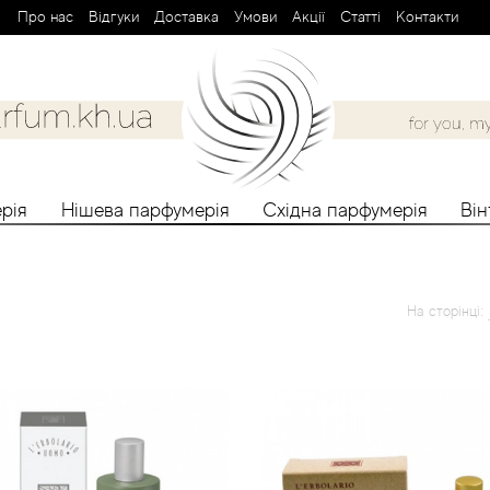
Про нас
Вiдгуки
Доставка
Умови
Aкції
Cтатті
Контакти
рія
Нішева парфумерія
Східна парфумерія
Ві
На сторінці: