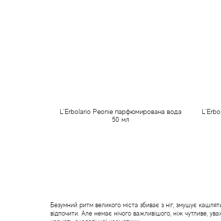
L`Erbolario Peonie парфюмирована вода
L`Erbo
50 мл
1 017 грн
Передзамовлення
Безумний ритм великого міста збиває з ніг, змушує кашлят
відпочити. Але немає нічого важливішого, ніж чутливе, ува