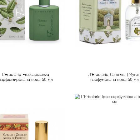
L'Erbolario Frescaessenza
Л`Erbolario Ландыш (Мугет
парфюмирована вода 50 мл
парфумована вода 50 мл
959 грн
866 грн
Передзамовлення
Передзамовлення