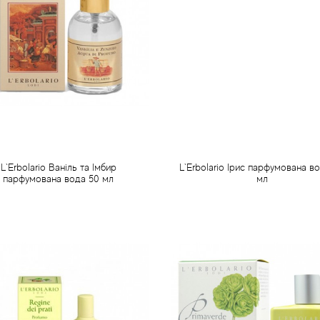
L`Erbolario Ваніль та Імбир
L`Erbolario Ірис парфумована в
парфумована вода 50 мл
мл
875 грн
944 грн
Передзамовлення
Передзамовлення