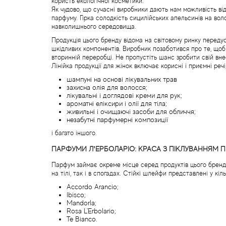
користь екологічної косметики.
Як чудово, що сучасні виробники дають нам можливість ві
парфуму. Гірка солодкість сицилійських апельсинів на волосс
навколишнього середовища.
Продукція цього бренду відома на світовому ринку передусі
шкідливих компонентів. Виробник позаботився про те, щоб 
вторинній переробці. Не пропустіть шанс зробити свій вне
Лінійка продукції для жінок включає корисні і приємні речі
шампуні на основі лікувальних трав
захисна олія для волосся;
лікувальні і доглядові креми для рук;
ароматні еліксири і олії для тіла;
живильні і очищаючі засоби для обличчя;
незабутні парфумерні композиції
і багато іншого.
ПАРФУМИ Л’ЕРБОЛАРІО: КРАСА З ПІКЛУВАННЯМ 
Парфум займає окреме місце серед продуктів цього бренду
на тілі, так і в спогадах. Стійкі шлейфи представлені у кіл
Accordo Arancio;
Ibisco;
Mandorla;
Rosa L'Erbolario;
Te Bianco.