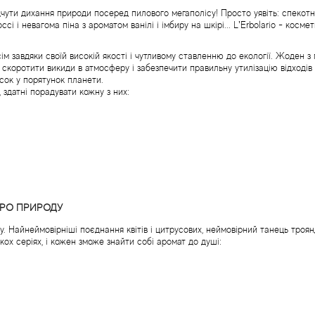
дчути дихання природи посеред пилового мегаполісу! Просто уявіть: спекот
і і невагома піна з ароматом ванілі і імбиру на шкірі... L’Erbolario - космет
м завдяки своїй високій якості і чутливому ставленню до екології. Жоден з 
скоротити викиди в атмосферу і забезпечити правильну утилізацію відходів н
сок у порятунок планети.
, здатні порадувати кожну з них:
ПРО ПРИРОДУ
. Найнеймовірніші поєднання квітів і цитрусових, неймовірний танець троя
ькох серіях, і кожен зможе знайти собі аромат до душі: