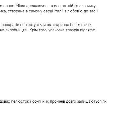
не сонце Мілана, заключене в елегантній флакончику
ика, створена в самому серці Італії з любов'ю до вас і
препаратів не тестується на тваринах і не містить
а виробництві. Крім того, упаковка товарів підлягає
ндових пелюсток і сонячних промінів довго залишаються як