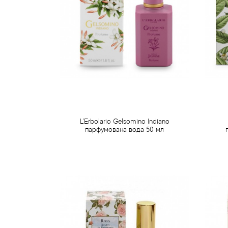
L'Erbolario Gelsomino Indiano
парфумована вода 50 мл
892 грн
Передзамовлення