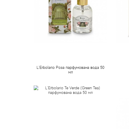
L`Erbolario Роза парфумована вода 50
мл
771 грн
Передзамовлення