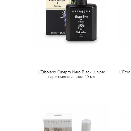
L'Erbolario Ginepro Nero Black Juniper
L`Erb
парфюмована вода 50 мл
959 грн
Передзамовлення