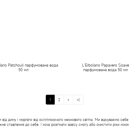
lario Patchouli парфумована вода
L`Erbolario Papavero Soave
50 мл
парфумована вода 50 мл
1 016 грн
1 019 грн
Передзамовлення
Передзамовлення
1
2
>
>|
и від диму і моргати від осліплюючого неонового світла. Ми відчуваємо себ
жне ставлення до себе. І хоча розігнати завісу смогу або очистити ріки нік