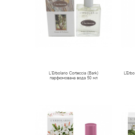
L`Erbolario Corteccia (Bark)
L'Erb
парфюмована вода 50 мл
942 грн
Передзамовлення