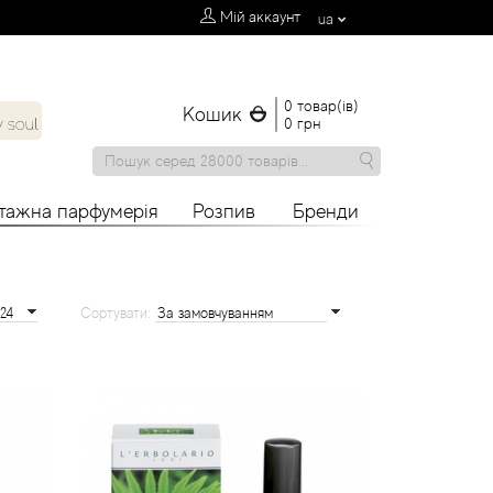
Мій аккаунт
ua
0 товар(ів)
Кошик
0 грн
нтажна парфумерія
Розпив
Бренди
Сортувати: