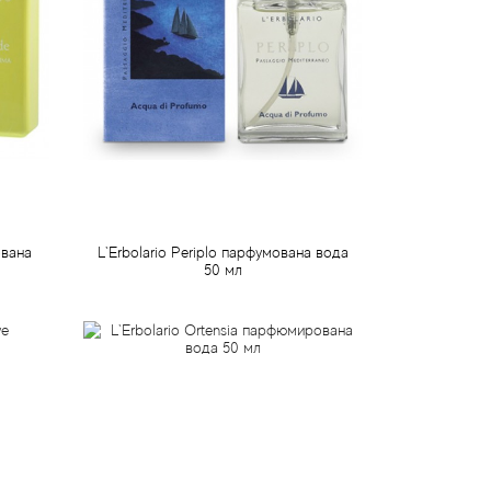
ована
L`Erbolario Periplo парфумована вода
50 мл
971 грн
Передзамовлення