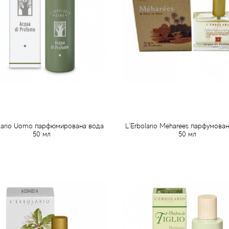
olario Uomo парфюмирована вода
L`Erbolario Meharees парфумова
50 мл
50 мл
1 019 грн
971 грн
Передзамовлення
Передзамовлення