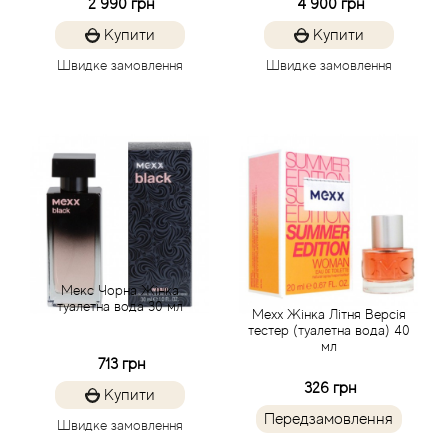
2 990 грн
4 900 грн
Agent Provocateur
Купити
Купити
Agonist
Швидке замовлення
Швидке замовлення
Aigner
Aj Arabia (Widian)
Ajmal
Al Haramain
Мекс Чорна Жінка
туалетна вода 30 мл
Mexx Жінка Літня Версія
Al Jazeera
тестер (туалетна вода) 40
мл
713 грн
Alaia Paris
326 грн
Купити
Передзамовлення
Alexander McQueen
Швидке замовлення