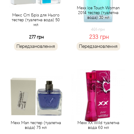
Mexx Ice Touch Woman
2014 тестер (туалетна
Antonio Visconti
Мекс Сіті Бріз для Нього
вода) 30 мл
тестер (туалетна вода) 50
мл
Aquolina
401 грн
233 грн
277 грн
Arabesque Perfumes
Передзамовлення
Передзамовлення
Arabiyat
Aramis
Ariana Grande
Armaf
Armand Basi
Mexx Man тестер (туалетна
Mexx XX Wild туалетна
вода) 75 мл
вода 60 мл