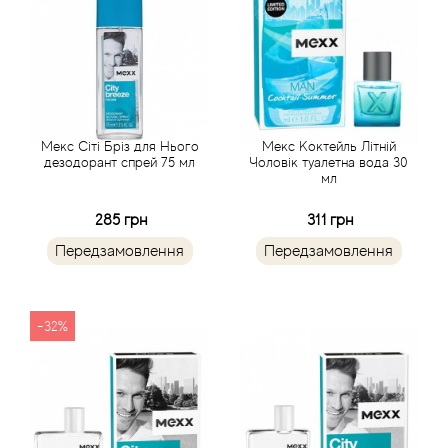
Balmain
Bamotte
Banana Republic
Мекс Сіті Бріз для Нього
Мекс Коктейль Літній
дезодорант спрей 75 мл
Чоловік туалетна вода 30
мл
Baruti
285 грн
311 грн
Baviphat
Передзамовлення
Передзамовлення
BeauFort London
-32%
Bebe
Benetton
Bentley