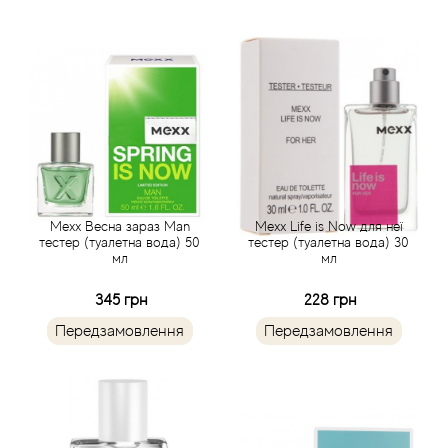
Alexandre Barthet
Alexandre J
Alfred Dunhill
Alyson Oldoini
Alyssa Ashley
Mexx Весна зараз Man
Mexx Life is Now для неї
тестер (туалетна вода) 50
тестер (туалетна вода) 30
мл
мл
American Crew
345 грн
228 грн
Amouage
Передзамовлення
Передзамовлення
Amouroud
Andre L'Arom