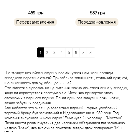
459 грн
587 грн
Blumarine
Передзамовлення
Передзамовлення
Boadicea the Victorious
Bogart
1
2
3
4
5
6
>
>|
Bogdan Zubchenko
Що змушує незнайому людину посміхнутися нам, коли погляди
Bois 1920
випадково перетинаються? Приваблива зовнішність, стильний одяг, очі,
що викликають довіру, або щось інше?
Сто відсотків відповідь на це питання можна дізнатися лише у випадку,
Bon Parfumeur
якщо ви користуєтеся парфумерією Mexx, яка привертає увагу
оточуючих з першого подиху. Тільки один раз відчувши пряні нотки,
важко забути їх поєднання.
Bond No.9
Але небагато хто знає, що всесвітньо відомий і гаряче улюблений
торговий бренд був заснований в Нідерландах ще в 1980 році. Тоді
компанія випускала жіночу серію "Еммануель" і чоловічу - "Мусташ".
Bottega Profumiera
Після шести років існування два напрямки об'єдналися під загальною
назвою "Мекс", яка включила початкові літери двох попередніх "М" і