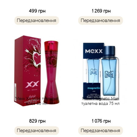
Arrogance
499 грн
1 269 грн
Arte Profumi
Передзамовлення
Передзамовлення
ArteOlfatto
Asabi
Asgharali
Atelier Cologne
Atelier Des Ors
Mexx XX Wild туалетна
Mexx Magnetic Man
вода 40 мл
туалетна вода 75 мл
Atelier Flou
829 грн
1 076 грн
Athena's
Передзамовлення
Передзамовлення