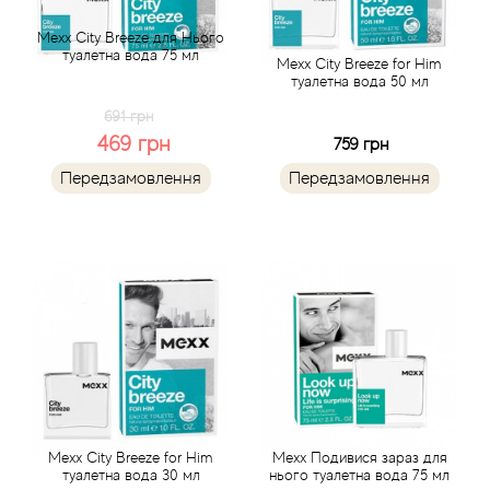
Mexx City Breeze для Нього
Beso Beach
туалетна вода 75 мл
Mexx City Breeze for Him
туалетна вода 50 мл
Betty Barclay
691 грн
469 грн
759 грн
Beyonce
Передзамовлення
Передзамовлення
Bibliotheque de Parfum
Biehl Parfumkunstwerke
Bijan
Bill Blass
Biotherm
Mexx City Breeze for Him
Mexx Подивися зараз для
туалетна вода 30 мл
нього туалетна вода 75 мл
Blackglama