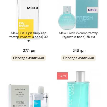
Angel Schlesser
Anima Mundi
Anna Sui
Мекс Сіті Бріз Фор Хер
Mexx Fresh Woman тестер
тестер (туалетна вода) 30
(туалетна вода) 50 мл
мл
Annayake
277 грн
348 грн
Anne Fontaine
Передзамовлення
Передзамовлення
Annick Goutal
-42%
Antonia's Flowers
Antonio Banderas
Antonio Puig