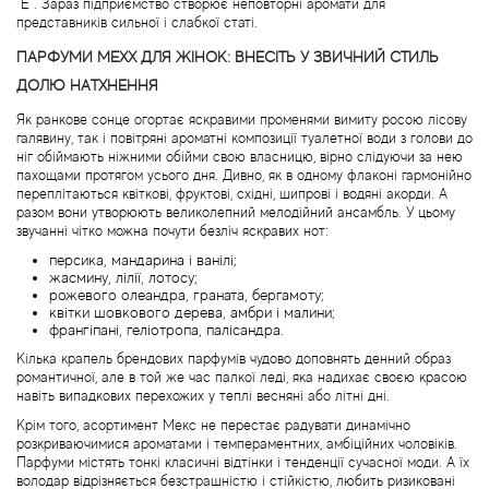
"Е". Зараз підприємство створює неповторні аромати для
Bottega Veneta
представників сильної і слабкої статі.
ПАРФУМИ MEXX ДЛЯ ЖІНОК: ВНЕСІТЬ У ЗВИЧНИЙ СТИЛЬ
Boucheron
ДОЛЮ НАТХНЕННЯ
Brecourt
Як ранкове сонце огортає яскравими променями вимиту росою лісову
галявину, так і повітряні ароматні композиції туалетної води з голови до
ніг обіймають ніжними обійми свою власницю, вірно слідуючи за нею
Brioni
пахощами протягом усього дня. Дивно, як в одному флаконі гармонійно
переплітаються квіткові, фруктові, східні, шипрові і водяні акорди. А
разом вони утворюють великолепний мелодійний ансамбль. У цьому
Britney Spears
звучанні чітко можна почути безліч яскравих нот:
персика, мандарина і ванілі;
жасмину, лілії, лотосу;
Brooks Brothers
рожевого олеандра, граната, бергамоту;
квітки шовкового дерева, амбри і малини;
франгіпані, геліотропа, палісандра.
Bruno Banani
Кілька крапель брендових парфумів чудово доповнять денний образ
романтичної, але в той же час палкої леді, яка надихає своєю красою
навіть випадкових перехожих у теплі весняні або літні дні.
Brut
Крім того, асортимент Мекс не перестає радувати динамічно
розкриваючимися ароматами і темпераментних, амбіційних чоловіків.
Burberry
Парфуми містять тонкі класичні відтінки і тенденції сучасної моди. А їх
володар відрізняється безстрашністю і стійкістю, любить ризиковані