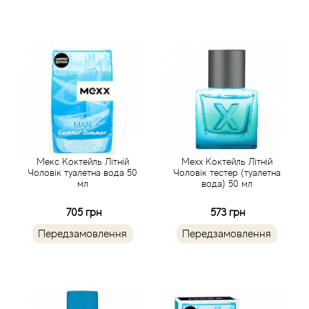
Atkinsons
Attar Collection
Au Pays de la Fleur d’Oranger
Axis
Azalia Parfums
Мекс Коктейль Літній
Mexx Коктейль Літній
Чоловік туалетна вода 50
Чоловік тестер (туалетна
мл
вода) 50 мл
Azzaro
705 грн
573 грн
Baldessarini
Передзамовлення
Передзамовлення
Baldinini
Balenciaga