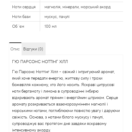
Alexandre Barthet
Ноти сердця
магнолія, мінерали, морський акорд
Ноти бази
мускус, пачулі
Alexandre J
Об `єм
100 мл
Alfred Dunhill
Опис
Відгуки (0)
Alyson Oldoini
Г'Ю ПАРСОНС НОТТІНГ ХІЛЛ
Alyssa Ashley
Г'ю Парсонс Ноттінг Хілл - свіжий і інтригуючий аромат,
який хоче передати енергію, життєву силу і трохи
American Crew
божевілля кожному, хто його носить. Яскраві цитрусові
ноти бергамоту і лимона в супроводінні імбирю
Amouage
відкривають аромат пряним і енергійним штрихом. Серце
аромату розкривається взаєморозумінням магнолії і
морськими нотами, поглиблюючи повністю увагу і даруючи
Amouroud
свіжість. Основа, з нотами білого мускусу і пачулі,
супроводжує вас протягом дня завдяки яскравому
Andre L'Arom
інтенсивному акорду.