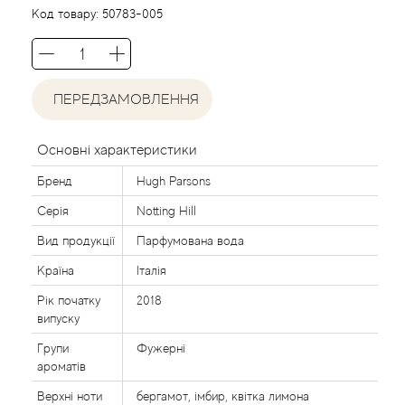
Agent Provocateur
Код товару:
50783-005
Agonist
ПЕРЕДЗАМОВЛЕННЯ
Aigner
Aj Arabia (Widian)
Основні характеристики
Бренд
Hugh Parsons
Ajmal
Серія
Notting Hill
Al Haramain
Вид продукції
Парфумована вода
Країна
Італія
Al Jazeera
Рік початку
2018
випуску
Alaia Paris
Групи
Фужерні
ароматів
Alexander McQueen
Верхні ноти
бергамот, імбир, квітка лимона