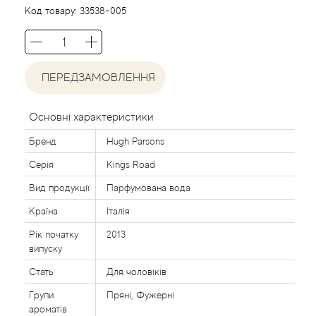
Agent Provocateur
Код товару:
33538-005
Agonist
ПЕРЕДЗАМОВЛЕННЯ
Aigner
Aj Arabia (Widian)
Основні характеристики
Бренд
Hugh Parsons
Ajmal
Серія
Kings Road
Al Haramain
Вид продукції
Парфумована вода
Країна
Італія
Al Jazeera
Рік початку
2013
випуску
Alaia Paris
Стать
Для чоловіків
Групи
Пряні, Фужерні
Alexander McQueen
ароматів