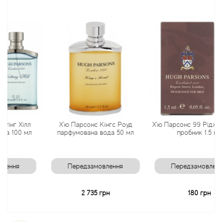
Antonio Visconti
Aquolina
Arabesque Perfumes
Arabiyat
Aramis
Хілл
Х'ю Парсонс Кінгс Роуд
Х'ю Парсонс 99 Ріджент-стр
0 мл
парфумована вода 50 мл
пробник 1.5 мл
Ariana Grande
Передзамовлення
Передзамовлення
Armaf
2 735 грн
180 грн
Armand Basi