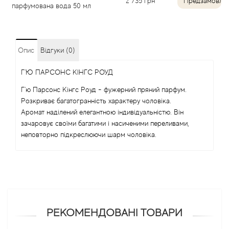
2 735
грн
Предзамовле
парфумована вода 50 мл
Angel Schlesser
Anima Mundi
Опис
Відгуки (0)
Anna Sui
Г'Ю ПАРСОНС КІНГС РОУД
Г'ю Парсонс Кінгс Роуд - фужерний пряний парфум.
Annayake
Розкриває багатогранність характеру чоловіка.
Аромат наділений елегантною індивідуальністю. Він
Anne Fontaine
зачаровує своїми багатими і насиченими переливами,
неповторно підкреслюючи шарм чоловіка.
Annick Goutal
Antonia's Flowers
Antonio Banderas
РЕКОМЕНДОВАНІ ТОВАРИ
Antonio Puig