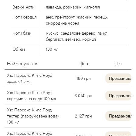
Alexandre Barthet
Верхні ноти
лаванда, розмарин, магнолія
Ноти сердця
аніс, грейпфрут, жасмин, перець,
Alexandre J
смородина чорна
Ноти бази
мускус, сандалове дерево, пачулі,
Alfred Dunhill
бергамот, ветивер, кориця
Об `єм
100 мл
Alyson Oldoini
Найменування
Ціна
Дія
Alyssa Ashley
Х'ю Парсонс Кінгс Роуд
180
грн
Предзамовле
зразок 1.5 мл
American Crew
Х'ю Парсонс Кінгс Роуд
3 014
грн
Предзамовле
парфумована вода 100 мл
Amouage
Х'ю Парсонс Кінгс Роуд
Amouroud
тестер (парфумована вода)
2 127
грн
Предзамовле
100 мл
Andre L'Arom
Х'ю Парсонс Кінгс Роуд