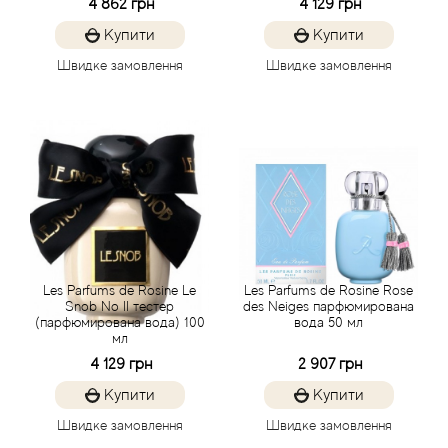
4 862 грн
4 129 грн
(парфумована вода) 100 мл
Agent Provocateur
Купити
Купити
Agonist
Швидке замовлення
Швидке замовлення
Aigner
Aj Arabia (Widian)
Ajmal
Al Haramain
Les Parfums de Rosine Le
Les Parfums de Rosine Rose
Snob No II тестер
des Neiges парфюмирована
Al Jazeera
(парфюмирована вода) 100
вода 50 мл
мл
4 129 грн
2 907 грн
Alaia Paris
Купити
Купити
Alexander McQueen
Швидке замовлення
Швидке замовлення