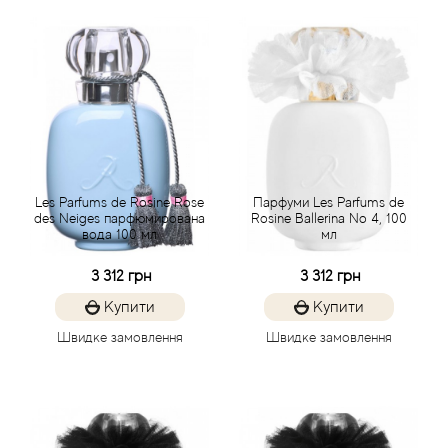
Alexandre Barthet
Alexandre J
Alfred Dunhill
Alyson Oldoini
Les Parfums de Rosine Rose
Парфуми Les Parfums de
des Neiges парфюмирована
Rosine Ballerina No 4, 100
Alyssa Ashley
вода 100 мл
мл
3 312 грн
3 312 грн
American Crew
Купити
Купити
Amouage
Швидке замовлення
Швидке замовлення
Amouroud
Andre L'Arom