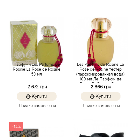
Atkinsons
Attar Collection
Au Pays de la Fleur d’Oranger
Axis
Парфуми Les Parfums de
Les Parfums de Rosine La
Azalia Parfums
Rosine La Rose de Rosine
Rose de Rosine тестер
50 мл
(парфюмированная вода)
100 мл Ле Парфюм де
Azzaro
Розін Ла Роз де Розін
2 672 грн
2 866 грн
тестер (парфумована вода)
100 мл
Купити
Купити
Baldessarini
Швидке замовлення
Швидке замовлення
Baldinini
-14%
Balenciaga