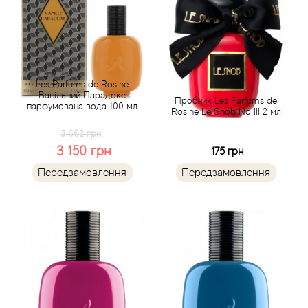
Balmain
Bamotte
Les Parfums de Rosine
Banana Republic
Ванільний Парадокс
Пробник Les Parfums de
парфумована вода 100 мл
Rosine Le Snob No III 2 мл
Baruti
3 662 грн
3 150 грн
175 грн
Baviphat
Передзамовлення
Передзамовлення
BeauFort London
Bebe
Benetton
Bentley