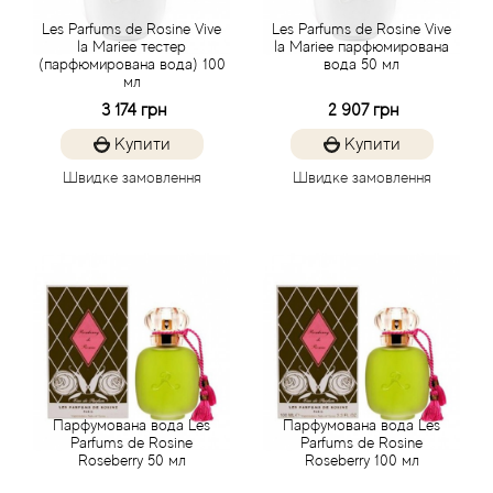
Les Parfums de Rosine Vive
Les Parfums de Rosine Vive
la Mariee тестер
la Mariee парфюмирована
Antonio Visconti
(парфюмирована вода) 100
вода 50 мл
мл
Aquolina
3 174 грн
2 907 грн
Купити
Купити
Arabesque Perfumes
Швидке замовлення
Швидке замовлення
Arabiyat
Aramis
Ariana Grande
Armaf
Парфумована вода Les
Парфумована вода Les
Armand Basi
Parfums de Rosine
Parfums de Rosine
Roseberry 50 мл
Roseberry 100 мл