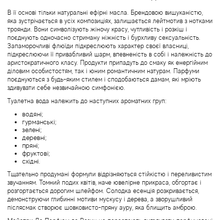
Bottega Veneta
В її основі тільки натуральні ефірні масла. Брендовою вишуканістю,
яка зустрічається в усіх композиціях, залишається лейтмотив з нотками
Boucheron
троянди. Вони символізують жіночу красу, чутливість і розкіш і
поєднують одночасно стриману ніжність і бурхливу сексуальність.
Запаморочливі флюїди підкреслюють характер своєї власниці,
Brecourt
підкреслюючи її привабливий шарм, впевненість в собі і належність до
аристократичного класу. Продукти припадуть до смаку як енергійним
діловим особистостям, так і юним романтичним натурам. Парфуми
Brioni
поєднуються з будь-яким стилем і сподобаються дамам, які мріють
здивувати себе незвичайною симфонією.
Туалетна вода належить до наступних ароматних груп:
Britney Spears
водяні;
гурманські;
Brooks Brothers
зелені;
деревні;
пряні;
фруктові;
Bruno Banani
східні.
Тщательно продумані формули відрізняються стійкістю і переливистим
Brut
звучанням. Томний подих квітів, наче ювелірне прикраса, обгортає і
розгортається дорогим шлейфом. Солодка есенція розкривається,
демонструючи глибинні мотиви мускусу і дерева, а зворушливий
Burberry
післясмак створює шовковисто-пряну ауру, яка блищить амброю.