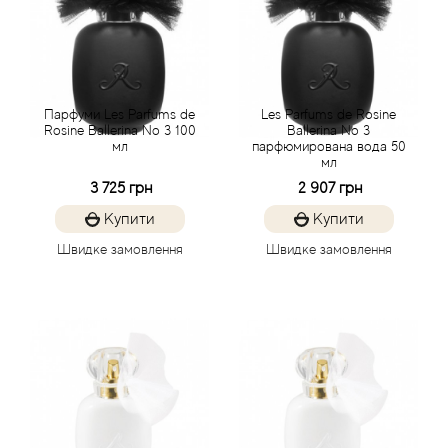
Angel Schlesser
Anima Mundi
Парфуми Les Parfums de
Les Parfums de Rosine
Rosine Ballerina No 3 100
Ballerina No 3
Anna Sui
мл
парфюмирована вода 50
мл
Annayake
3 725 грн
2 907 грн
Купити
Купити
Anne Fontaine
Швидке замовлення
Швидке замовлення
Annick Goutal
Antonia's Flowers
Antonio Banderas
Antonio Puig