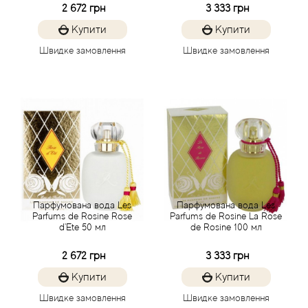
Arrogance
2 672 грн
3 333 грн
Купити
Купити
Arte Profumi
Швидке замовлення
Швидке замовлення
ArteOlfatto
Asabi
Asgharali
Atelier Cologne
Парфумована вода Les
Парфумована вода Les
Atelier Des Ors
Parfums de Rosine Rose
Parfums de Rosine La Rose
d'Ete 50 мл
de Rosine 100 мл
Atelier Flou
2 672 грн
3 333 грн
Купити
Купити
Athena's
Швидке замовлення
Швидке замовлення