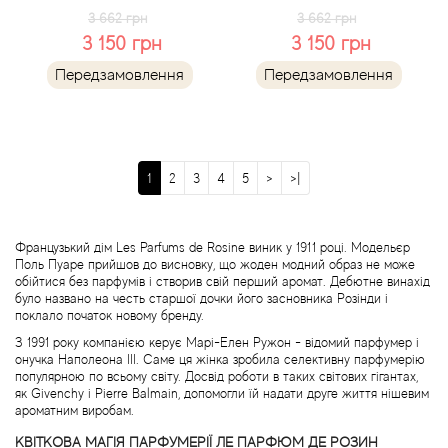
3 662 грн
3 662 грн
3 150 грн
3 150 грн
Blumarine
Передзамовлення
Передзамовлення
Boadicea the Victorious
Bogart
1
2
3
4
5
>
>|
Bogdan Zubchenko
Французький дім Les Parfums de Rosine виник у 1911 році. Модельєр
Bois 1920
Поль Пуаре прийшов до висновку, що жоден модний образ не може
обійтися без парфумів і створив свій перший аромат. Дебютне винахід
було названо на честь старшої дочки його засновника Розінди і
Bon Parfumeur
поклало початок новому бренду.
З 1991 року компанією керує Марі-Елен Ружон - відомий парфумер і
Bond No.9
онучка Наполеона ІІІ. Саме ця жінка зробила селективну парфумерію
популярною по всьому світу. Досвід роботи в таких світових гігантах,
як Givenchy і Pierre Balmain, допомогли їй надати друге життя нішевим
Bottega Profumiera
ароматним виробам.
КВІТКОВА МАГІЯ ПАРФУМЕРІЇ ЛЕ ПАРФЮМ ДЕ РОЗИН