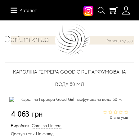
Каталог
12 Parfumeurs Francais
Про нас
Мій аккаунт
19-69
Вiдгуки
Історія замовлень
КАРОЛІНА ГЕРРЕРА GOOD GIRL ПАРФУМОВАНА
27 87 Perfumes
Доставка
Розсилка новин
ВОДА 50 МЛ
42° by Beauty More
Умови
Abercrombie Fitch
Aкції
4 063 грн
0 відгуків
Absolument Parfumeur
Контакти
Виробник:
Carolina Herrera
Доступність:
На складі