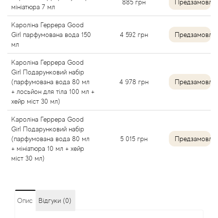
885
грн
Предзамовле
мініатюра 7 мл
Antonio Visconti
Кароліна Геррера Good
Girl парфумована вода 150
4 592
грн
Предзамовле
мл
Aquolina
Кароліна Геррера Good
Arabesque Perfumes
Girl Подарунковий набір
(парфумована вода 80 мл
4 978
грн
Предзамовле
+ лосьйон для тіла 100 мл +
Arabiyat
хейр міст 30 мл)
Кароліна Геррера Good
Aramis
Girl Подарунковий набір
(парфумована вода 80 мл
5 015
грн
Предзамовле
Ariana Grande
+ мініатюра 10 мл + хейр
міст 30 мл)
Armaf
Armand Basi
Опис
Відгуки (0)