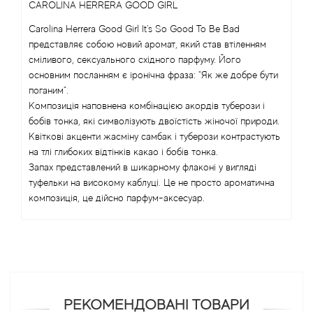
Arrogance
CAROLINA HERRERA GOOD GIRL
Carolina Herrera Good Girl It's So Good To Be Bad
Arte Profumi
представляє собою новий аромат, який став втіленням
сміливого, сексуального східного парфуму. Його
ArteOlfatto
основним посланням є іронічна фраза: "Як же добре бути
поганим".
Композиція наповнена комбінацією акордів туберози і
Asabi
бобів тонка, які символізують двоїстість жіночої природи.
Квіткові акценти жасміну самбак і туберози контрастують
Asgharali
на тлі глибоких відтінків какао і бобів тонка.
Запах представлений в шикарному флаконі у вигляді
Atelier Cologne
туфельки на високому каблуці. Це не просто ароматична
композиція, це дійсно парфум-аксесуар.
Atelier Des Ors
Atelier Flou
Athena's
РЕКОМЕНДОВАНІ ТОВАРИ