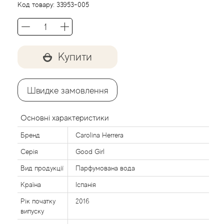
Acca Kappa
Cтатті
Код товару:
33953-005
Acqua di Parma
Acqua di Sardegna
Купити
Adidas
Швидке замовлення
Aedes de Venustas
Основні характеристики
Aerin Lauder
Бренд
Carolina Herrera
Серія
Good Girl
Affinessence
Вид продукції
Парфумована вода
Afnan
Країна
Іспанія
Рік початку
2016
Agatha Ruiz de la Prada
випуску