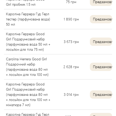
75
грн
Предзамовле
Girl пробник 1.5 мл
Angel Schlesser
Кароліна Геррера Гуд Герл
тестер (парфумована вода)
1 890
грн
Предзамовле
Anima Mundi
50 мл
Кароліна Геррера Good
Anna Sui
Girl Подарунковий набір
3 673
грн
Предзамовле
(парфумована вода 50 мл +
Annayake
лосьйон для тіла 75 мл)
Carolina Herrera Good Girl
Anne Fontaine
Подарочний набір
2 628
грн
Предзамовле
(парфумована вода 80 мл
Annick Goutal
+ лосьйон для тіла 100 мл)
Кароліна Геррера Good
Antonia's Flowers
Girl Подарунковий набір
(парфумована вода 80 мл
3 014
грн
Предзамовле
+ лосьйон для тіла 100 мл +
Antonio Banderas
мініатюра 7 мл)
Antonio Puig
Кароліна Геррера Гуд Герл