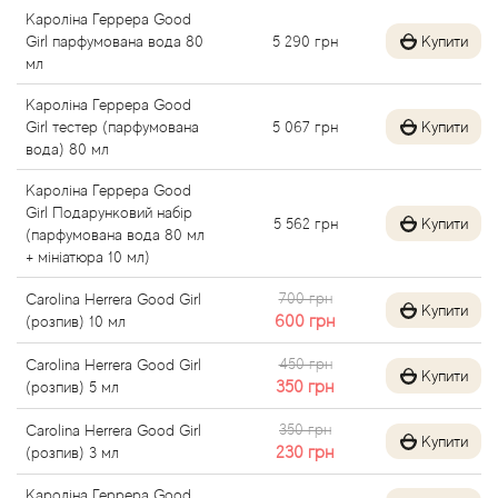
Кароліна Геррера Good
Alexandre Barthet
Girl парфумована вода 80
5 290
грн
Купити
мл
Alexandre J
Кароліна Геррера Good
Girl тестер (парфумована
5 067
грн
Купити
Alfred Dunhill
вода) 80 мл
Кароліна Геррера Good
Alyson Oldoini
Girl Подарунковий набір
5 562
грн
Купити
(парфумована вода 80 мл
Alyssa Ashley
+ мініатюра 10 мл)
700 грн
Carolina Herrera Good Girl
American Crew
Купити
600
грн
(розпив) 10 мл
450 грн
Amouage
Carolina Herrera Good Girl
Купити
350
грн
(розпив) 5 мл
Amouroud
350 грн
Carolina Herrera Good Girl
Купити
230
грн
(розпив) 3 мл
Andre L'Arom
Кароліна Геррера Good