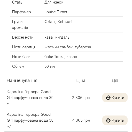
Стать
Для жінок
Agent Provocateur
Парфумер
Louise Turner
Agonist
Групи
Східні, Квіткові
ароматів
Aigner
Верхні ноти
кава, мигдаль
Ноти сердця
жасмин самбак, тубероза
Aj Arabia (Widian)
Ноти бази
боби Тонка, какао
Ajmal
Об `єм
50 мл
Al Haramain
Найменування
Ціна
Дія
Кароліна Геррера Good
Al Jazeera
Girl парфумована вода 30
2 806
грн
Купити
мл
Alaia Paris
Кароліна Геррера Good
Girl парфумована вода 50
4 063
грн
Купити
Alexander McQueen
мл