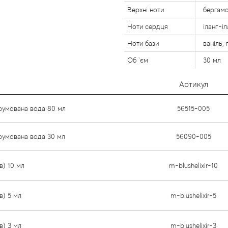
Верхні ноти
бергамо
Ноти сердця
іланг-і
Ноти бази
ваніль, 
Об `єм
30 мл
Артикул
рфумована вода 80 мл
56515-005
рфумована вода 30 мл
56090-005
ив) 10 мл
m-blushelixir-10
ив) 5 мл
m-blushelixir-5
ив) 3 мл
m-blushelixir-3