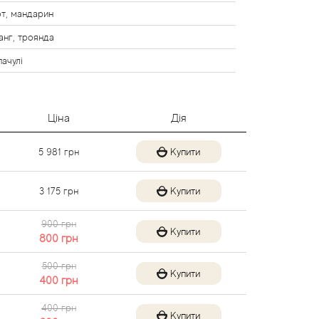
т, мандарин
ланг, троянда
пачулі
Ціна
Дія
5 981
грн
Купити
3 175
грн
Купити
900 грн
Купити
800
грн
500 грн
Купити
400
грн
400 грн
Купити