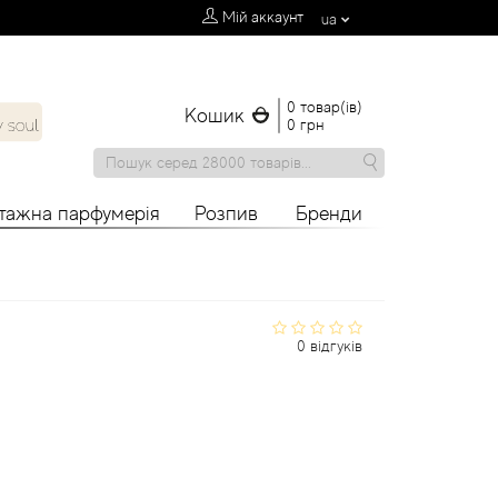
Мій аккаунт
ua
0 товар(ів)
Кошик
0 грн
нтажна парфумерія
Розпив
Бренди
0 відгуків