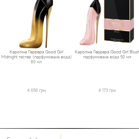
 Геррера Good Girl
Кароліна Геррера Good Girl Blush
Кароліна Г
тер (парфумована вода)
парфумована вода 50 мл
Elixir п
80 мл
4 656 грн
4 173 грн