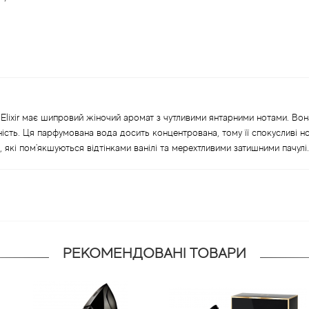
 Elixir має шипровий жіночий аромат з чутливими янтарними нотами. Во
вність. Ця парфумована вода досить концентрована, тому її спокусливі 
які пом'якшуються відтінками ванілі та мерехтливими затишними пачулі.
РЕКОМЕНДОВАНІ ТОВАРИ