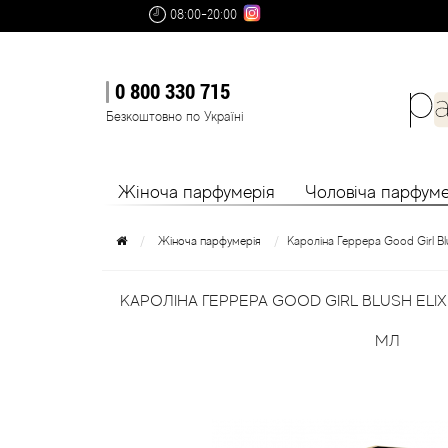
08:00-20:00
0 800 330 715
Безкоштовно по Україні
Жіноча парфумерія
Чоловіча парфуме
Жіноча парфумерія
Кароліна Геррера Good Girl Bl
КАРОЛІНА ГЕРРЕРА GOOD GIRL BLUSH ELI
МЛ