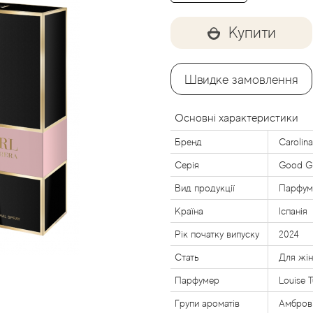
Купити
Швидке замовлення
Основні характеристики
Бренд
Carolina
Серія
Good Gir
Вид продукції
Парфум
Країна
Іспанія
Рік початку випуску
2024
Стать
Для жі
Парфумер
Louise T
Групи ароматів
Амброві