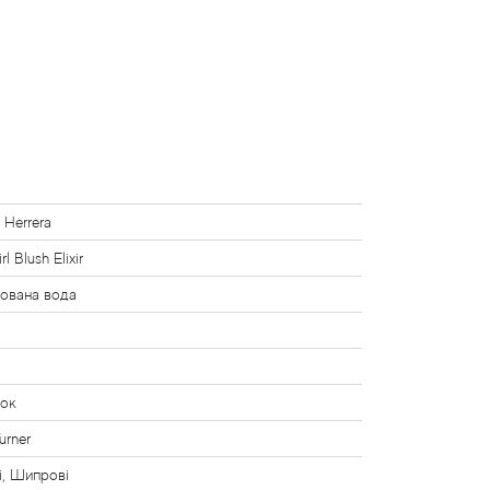
 Herrera
l Blush Elixir
ована вода
нок
urner
, Шипрові