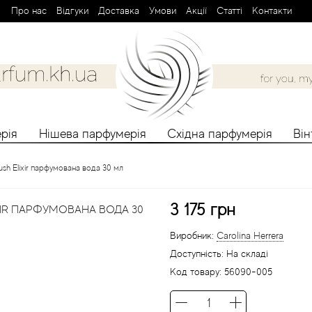
Про нас
Вiдгуки
Доставка
Умови
Aкції
Cтатті
Контакти
рія
Нішева парфумерія
Східна парфумерія
Ві
ush Elixir парфумована вода 30 мл
3 175 грн
XIR ПАРФУМОВАНА ВОДА 30
Виробник:
Carolina Herrera
Доступність:
На складі
Код товару:
56090-005