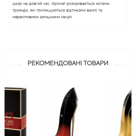
шкірі на довгий час. Аромат розкривається нотами
троянди, які пом'якшуються відтінками ванілі та
Antonio Visconti
мерехтливими затишними пачулі.
Aquolina
Arabesque Perfumes
Arabiyat
РЕКОМЕНДОВАНІ ТОВАРИ
Aramis
Ariana Grande
Armaf
Armand Basi