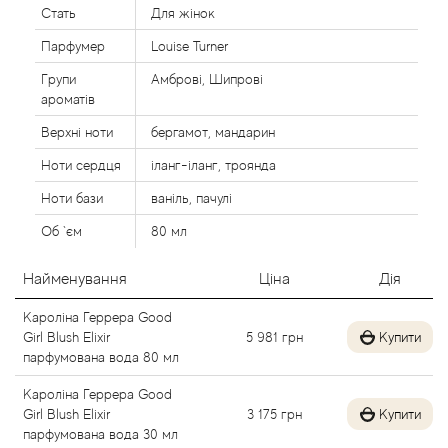
Стать
Для жінок
Alexandre Barthet
Парфумер
Louise Turner
Alexandre J
Групи
Амброві, Шипрові
ароматів
Alfred Dunhill
Верхні ноти
бергамот, мандарин
Ноти сердця
іланг-іланг, троянда
Alyson Oldoini
Ноти бази
ваніль, пачулі
Alyssa Ashley
Об `єм
80 мл
American Crew
Найменування
Ціна
Дія
Кароліна Геррера Good
Amouage
Girl Blush Elixir
5 981
грн
Купити
парфумована вода 80 мл
Amouroud
Кароліна Геррера Good
Girl Blush Elixir
3 175
грн
Купити
Andre L'Arom
парфумована вода 30 мл