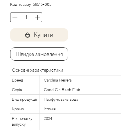
Agent Provocateur
Код товару:
56515-005
Agonist
Aigner
Купити
Aj Arabia (Widian)
Швидке замовлення
Ajmal
Основні характеристики
Al Haramain
Бренд
Carolina Herrera
Серія
Good Girl Blush Elixir
Al Jazeera
Вид продукції
Парфумована вода
Alaia Paris
Країна
Іспанія
Рік початку
2024
Alexander McQueen
випуску