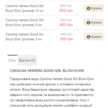
900 грн
Carolina Herrera Good Girl
Angel Schlesser
Купити
800
грн
Blush Elixir (розпив) 10 мл
500 грн
Carolina Herrera Good Girl
Anima Mundi
Купити
400
грн
Blush Elixir (розпив) 5 мл
Anna Sui
400 грн
Carolina Herrera Good Girl
Купити
300
грн
Blush Elixir (розпив) 3 мл
Annayake
Anne Fontaine
Опис
Відгуки (0)
Annick Goutal
CAROLINA HERRERA GOOD GIRL BLUSH ELIXIR
Парфумована вода Carolina Herrera Good Girl Blush Elixir
Antonia's Flowers
має шипровий жіночий аромат з чутливими янтарними
нотами. Вона бездоганно передає пустотливий характер,
Antonio Banderas
завдяки чому надихає на винахідливість та креативність.
Ця парфумована вода досить концентрована, тому її
спокусливі ноти залишаться ніжним шлейфом на вашій
Antonio Puig