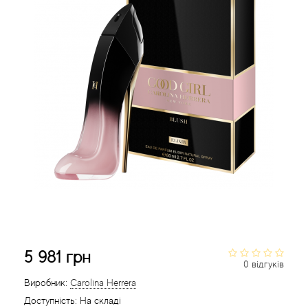
Acca Kappa
Cтатті
Acqua di Parma
Acqua di Sardegna
Adidas
Aedes de Venustas
Aerin Lauder
Affinessence
Afnan
5 981 грн
0 відгуків
Agatha Ruiz de la Prada
Виробник:
Carolina Herrera
Доступність:
На складі