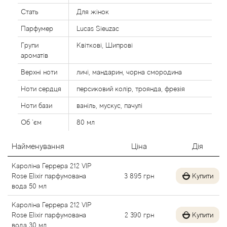
Agent Provocateur
Стать
Для жінок
Парфумер
Lucas Sieuzac
Agonist
Групи
Квіткові, Шипрові
ароматів
Aigner
Верхні ноти
личі, мандарин, чорна смородина
Aj Arabia (Widian)
Ноти сердця
персиковий колір, троянда, фрезія
Ноти бази
ваніль, мускус, пачулі
Ajmal
Об `єм
80 мл
Al Haramain
Найменування
Ціна
Дія
Al Jazeera
Кароліна Геррера 212 VIP
Rose Elixir парфумована
3 895
грн
Купити
вода 50 мл
Alaia Paris
Кароліна Геррера 212 VIP
Alexander McQueen
Rose Elixir парфумована
2 390
грн
Купити
вода 30 мл