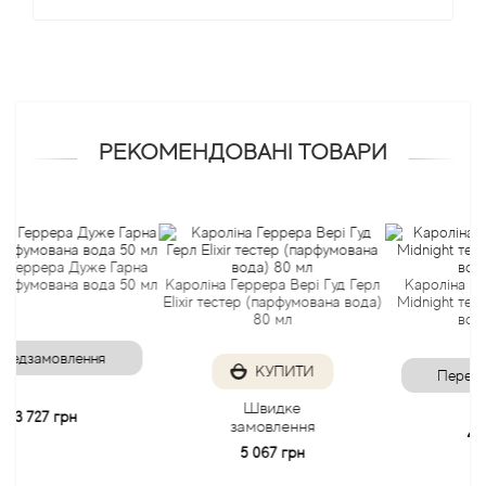
Angel Schlesser
Anima Mundi
Anna Sui
РЕКОМЕНДОВАНІ ТОВАРИ
Annayake
Anne Fontaine
ера Дуже Гарна
вана вода 50 мл
Кароліна Геррера Вері Гуд Герл
Кароліна Геррера 
Elixir тестер (парфумована вода)
Midnight тестер (п
Annick Goutal
80 мл
вода) 80 м
мовлення
Antonia's Flowers
КУПИТИ
Передзамовл
Швидке
7 грн
Antonio Banderas
замовлення
4 656 грн
5 067 грн
Antonio Puig