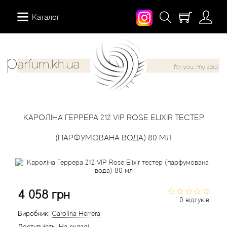
Каталог
12 Parfumeurs Francais
Про нас
Мій аккаунт
19-69
Вiдгуки
Історія замовлень
КАРОЛІНА ГЕРРЕРА 212 VIP ROSE ELIXIR ТЕСТЕР
27 87 Perfumes
Доставка
Розсилка новин
(ПАРФУМОВАНА ВОДА) 80 МЛ
42° by Beauty More
Умови
Abercrombie Fitch
Aкції
4 058 грн
0 відгуків
Absolument Parfumeur
Контакти
Виробник:
Carolina Herrera
Доступність:
На складі