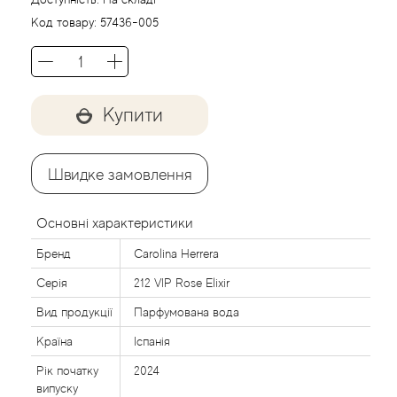
Acca Kappa
Cтатті
Код товару:
57436-005
Acqua di Parma
Acqua di Sardegna
Купити
Adidas
Швидке замовлення
Aedes de Venustas
Основні характеристики
Aerin Lauder
Бренд
Carolina Herrera
Affinessence
Серія
212 VIP Rose Elixir
Вид продукції
Парфумована вода
Afnan
Країна
Іспанія
Agatha Ruiz de la Prada
Рік початку
2024
випуску