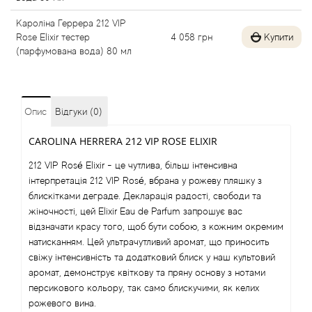
Alexandre Barthet
Кароліна Геррера 212 VIP
Rose Elixir тестер
4 058
грн
Купити
Alexandre J
(парфумована вода) 80 мл
Alfred Dunhill
Опис
Відгуки (0)
Alyson Oldoini
CAROLINA HERRERA 212 VIP ROSE ELIXIR
Alyssa Ashley
212 VIP Rosé Elixir - це чутлива, більш інтенсивна
інтерпретація 212 VIP Rosé, вбрана у рожеву пляшку з
American Crew
блискітками деграде. Декларація радості, свободи та
жіночності, цей Elixir Eau de Parfum запрошує вас
відзначати красу того, щоб бути собою, з кожним окремим
Amouage
натисканням. Цей ультрачутливий аромат, що приносить
свіжу інтенсивність та додатковий блиск у наш культовий
Amouroud
аромат, демонструє квіткову та пряну основу з нотами
персикового кольору, так само блискучими, як келих
Andre L'Arom
рожевого вина.