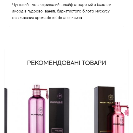
Чуттєвий і довготривалий шлейф створений з базових
акордів пудрової ванілі, бархатистого білого мускусу і
Antonio Visconti
освіжаючих ароматів квітів апельсина.
Aquolina
Arabesque Perfumes
Arabiyat
РЕКОМЕНДОВАНІ ТОВАРИ
Aramis
Ariana Grande
Armaf
Armand Basi