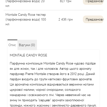
(парфюмирована вода) 20
827
грн
Предзамовле
мл
Angel Schlesser
Montale Candy Rose тестер
(парфюмирована вода) 100
2 436
грн
Предзамовле
Anima Mundi
мл
Anna Sui
Annayake
Опис
Відгуки (0)
MONTALE CANDY ROSE
Anne Fontaine
Парфумна композиція Montale Candy Rose чудово підійде
як для жінок, так і для чоловіків. Автор цього аромату
Annick Goutal
парфумер Pierre Montale створив його в 2012 році. Даний
парфум входить до групи квітково-фруктових ароматів.
Antonia's Flowers
Ця ароматна композиція відкривається верхніми нотами
цукрової малини, чорної смородини, солодкого
Antonio Banderas
мандарина і освіжаючого лічі. Через невеликий час на
зміну їм приходять "серцеві" аромати захоплюючої
Antonio Puig
троянди, ніжного жасмину і землянисто-деревного пачулі.