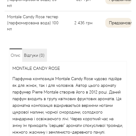
мл
Alexandre Barthet
Montale Candy Rose тестер
Alexandre J
(парфюмирована вода) 100
2 436
грн
Предзамовле
мл
Alfred Dunhill
Alyson Oldoini
Опис
Відгуки (0)
MONTALE CANDY ROSE
Alyssa Ashley
Парфумна композиція Montale Candy Rose чудово підійде
American Crew
як для жінок, так і для чоловіків. Автор цього аромату
парфумер Pierre Montale створив його в 2012 році. Даний
парфум входить в групу квіткових фруктових ароматів. Ця
Amouage
ароматна композиція відкривається верхніми нотами
цукрової малини, чорної смородини, солодкого
Amouroud
мандарина і освіжаючого лічі. Через короткий час на
зміну їм приходять "серцеві" аромати спокусливої троянди,
Andre L'Arom
ніжного жасмину і землянисто-деревного пачулі.