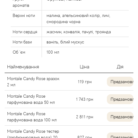
Agent Provocateur
ароматів
Верхні ноти
малина, апельсиновий колір, личі,
Agonist
смородина чорна
Ноти сердця
жасмин, конвалія, пачулі, троянда
Aigner
Ноти бази
ваніль, білий мускус
Aj Arabia (Widian)
Об `єм
100 мл
Ajmal
Найменування
Ціна
Дія
Montale Candy Rose зразок
119
грн
Предзамовле
Al Haramain
2 мл
Montale Candy Rose
Al Jazeera
1 743
грн
Предзамовле
парфумована вода 50 мл
Alaia Paris
Montale Candy Rose
2 811
грн
Предзамовле
парфумована вода 100 мл
Alexander McQueen
Montale Candy Rose тестер
(парфюмирована вода) 20
827
грн
Предзамовле