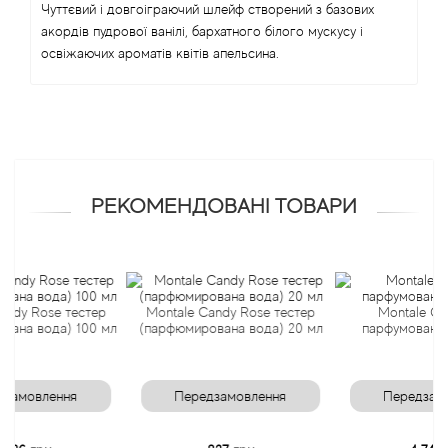
Чуттєвий і довгоіграючий шлейф створений з базових
акордів пудрової ванілі, бархатного білого мускусу і
Angel Schlesser
освіжаючих ароматів квітів апельсина.
Anima Mundi
Anna Sui
Annayake
РЕКОМЕНДОВАНІ ТОВАРИ
Anne Fontaine
Annick Goutal
 Rose тестер
Montale Candy Rose тестер
Montale Candy 
 вода) 100 мл
(парфюмирована вода) 20 мл
парфумована вода
Antonia's Flowers
Antonio Banderas
овлення
Передзамовлення
Передзамовле
Antonio Puig