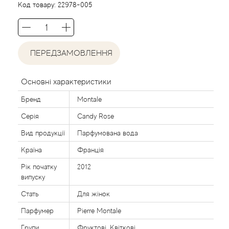
Acca Kappa
Cтатті
Код товару:
22978-005
Acqua di Parma
Acqua di Sardegna
ПЕРЕДЗАМОВЛЕННЯ
Adidas
Основні характеристики
Бренд
Montale
Aedes de Venustas
Серія
Candy Rose
Aerin Lauder
Вид продукції
Парфумована вода
Країна
Франція
Affinessence
Рік початку
2012
випуску
Afnan
Стать
Для жінок
Agatha Ruiz de la Prada
Парфумер
Pierre Montale
Групи
Фруктові, Квіткові