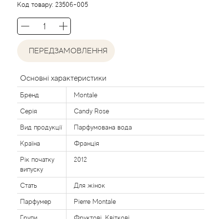
Acca Kappa
Cтатті
Код товару:
23506-005
Acqua di Parma
Acqua di Sardegna
ПЕРЕДЗАМОВЛЕННЯ
Adidas
Основні характеристики
Бренд
Montale
Aedes de Venustas
Серія
Candy Rose
Aerin Lauder
Вид продукції
Парфумована вода
Країна
Франція
Affinessence
Рік початку
2012
випуску
Afnan
Стать
Для жінок
Agatha Ruiz de la Prada
Парфумер
Pierre Montale
Групи
Фруктові, Квіткові