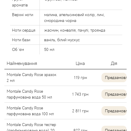
Agent Provocateur
ароматів
Верхні ноти
малина, апельсиновий колір, личі,
Agonist
смородина чорна
Ноти сердця
жасмин, конвалія, пачулі, троянда
Aigner
Ноти бази
ваніль, білий мускус
Aj Arabia (Widian)
Об `єм
50 мл
Ajmal
Найменування
Ціна
Дія
Montale Candy Rose зразок
119
грн
Предзамовле
Al Haramain
2 мл
Montale Candy Rose
Al Jazeera
1 743
грн
Предзамовле
парфумована вода 50 мл
Alaia Paris
Montale Candy Rose
2 811
грн
Предзамовле
парфумована вода 100 мл
Alexander McQueen
Montale Candy Rose тестер
(парфюмирована вода) 20
827
грн
Предзамовле