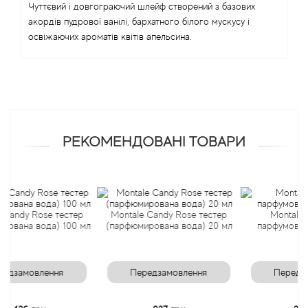
Чуттєвий і довгограючий шлейф створений з базових
акордів пудрової ванілі, бархатного білого мускусу і
Angel Schlesser
освіжаючих ароматів квітів апельсина.
Anima Mundi
Anna Sui
Annayake
РЕКОМЕНДОВАНІ ТОВАРИ
Anne Fontaine
Annick Goutal
 Rose тестер
Montale Candy Rose тестер
Montale Candy 
 вода) 100 мл
(парфюмирована вода) 20 мл
парфумована вода
Antonia's Flowers
Antonio Banderas
овлення
Передзамовлення
Передзамовле
Antonio Puig