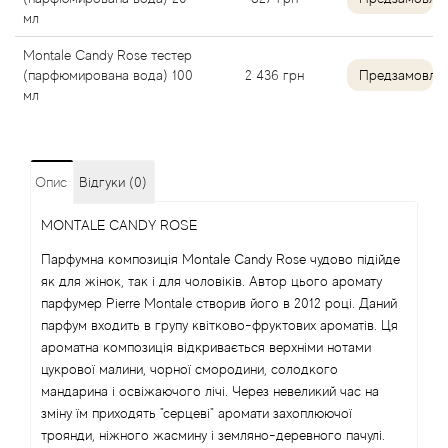
мл
Alexandre Barthet
Montale Candy Rose тестер
Alexandre J
(парфюмирована вода) 100
2 436
грн
Предзамовле
мл
Alfred Dunhill
Alyson Oldoini
Опис
Відгуки (0)
MONTALE CANDY ROSE
Alyssa Ashley
Парфумна композиція Montale Candy Rose чудово підійде
American Crew
як для жінок, так і для чоловіків. Автор цього аромату
парфумер Pierre Montale створив його в 2012 році. Даний
парфум входить в групу квітково-фруктових ароматів. Ця
Amouage
ароматна композиція відкривається верхніми нотами
цукрової малини, чорної смородини, солодкого
Amouroud
мандарина і освіжаючого лічі. Через невеликий час на
зміну їм приходять "серцеві" аромати захоплюючої
Andre L'Arom
троянди, ніжного жасмину і земляно-деревного пачулі.