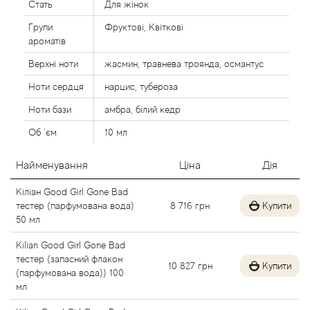
Стать
Для жінок
Alexandre Barthet
Групи
Фруктові, Квіткові
ароматів
Alexandre J
Верхні ноти
жасмин, травнева троянда, османтус
Alfred Dunhill
Ноти сердця
нарцис, тубероза
Ноти бази
амбра, білий кедр
Alyson Oldoini
Об `єм
10 мл
Alyssa Ashley
Найменування
Ціна
Дія
American Crew
Кіліан Good Girl Gone Bad
тестер (парфумована вода)
8 716
грн
Купити
50 мл
Amouage
Kilian Good Girl Gone Bad
тестер (запасний флакон
Amouroud
10 827
грн
Купити
(парфумована вода)) 100
мл
Andre L'Arom