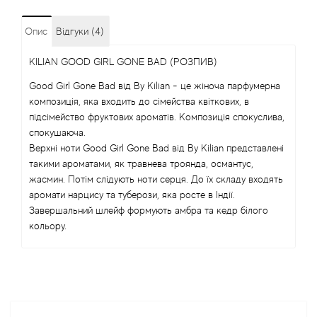
Arrogance
Опис
Відгуки (4)
Arte Profumi
KILIAN GOOD GIRL GONE BAD (РОЗПИВ)
ArteOlfatto
Good Girl Gone Bad від By Kilian - це жіноча парфумерна
композиція, яка входить до сімейства квіткових, в
Asabi
підсімейство фруктових ароматів. Композиція спокуслива,
спокушаюча.
Asgharali
Верхні ноти Good Girl Gone Bad від By Kilian представлені
такими ароматами, як травнева троянда, османтус,
жасмин. Потім слідують ноти серця. До їх складу входять
Atelier Cologne
аромати нарцису та туберози, яка росте в Індії.
Завершальний шлейф формують амбра та кедр білого
Atelier Des Ors
кольору.
Atelier Flou
Athena's