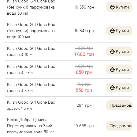
Kilian Good Girl Gone Bad
(без сумки) парфумована
10 356
грн
Купити
Angel Schlesser
вода 50 мл
Kilian Good Girl Gone Bad
Anima Mundi
(без сумки) парфумована
15 841
грн
Купити
вода 100 мл
Anna Sui
1 800 грн
Kilian Good Girl Gone Bad
Купити
1 600
грн
(розпив) 10 мл
Annayake
1 000 грн
Kilian Good Girl Gone Bad
Купити
850
грн
Anne Fontaine
(розпив) 5 мл
700 грн
Kilian Good Girl Gone Bad
Купити
Annick Goutal
550
грн
(розпив) 3 мл
Kilian Good Girl Gone Bad
Antonia's Flowers
284
грн
Предзамовле
зразок 1.5 мл
Antonio Banderas
Кіліан Добра Дівчина
Перетворилася на Злий
10 658
грн
Предзамовле
парфумована вода 50 мл
Antonio Puig