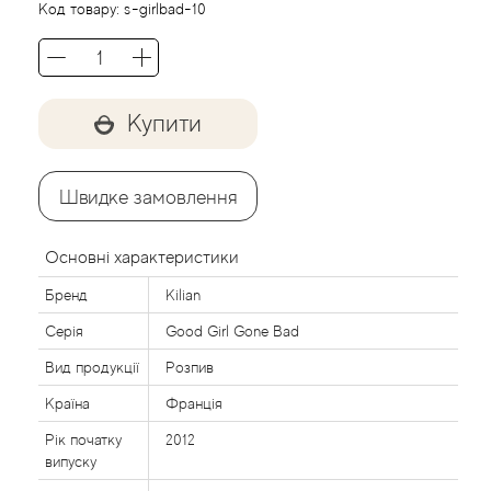
Код товару:
s-girlbad-10
Agent Provocateur
Agonist
Купити
Aigner
Aj Arabia (Widian)
Швидке замовлення
Ajmal
Основні характеристики
Al Haramain
Бренд
Kilian
Серія
Good Girl Gone Bad
Al Jazeera
Вид продукції
Розпив
Alaia Paris
Країна
Франція
Рік початку
2012
Alexander McQueen
випуску