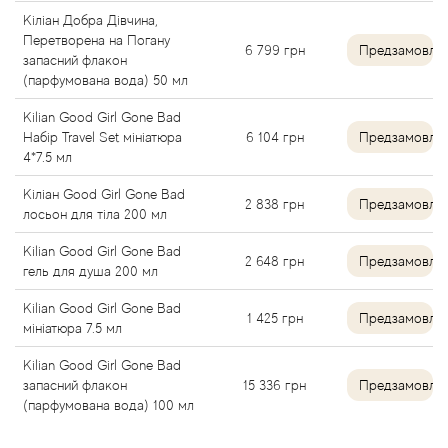
Кіліан Добра Дівчина,
Перетворена на Погану
Antonio Visconti
6 799
грн
Предзамовле
запасний флакон
(парфумована вода) 50 мл
Aquolina
Kilian Good Girl Gone Bad
Набір Travel Set мініатюра
6 104
грн
Предзамовле
Arabesque Perfumes
4*7.5 мл
Кіліан Good Girl Gone Bad
Arabiyat
2 838
грн
Предзамовле
лосьон для тіла 200 мл
Aramis
Kilian Good Girl Gone Bad
2 648
грн
Предзамовле
гель для душа 200 мл
Ariana Grande
Kilian Good Girl Gone Bad
1 425
грн
Предзамовле
мініатюра 7.5 мл
Armaf
Kilian Good Girl Gone Bad
запасний флакон
15 336
грн
Предзамовле
Armand Basi
(парфумована вода) 100 мл