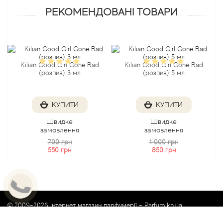
Atkinsons
РЕКОМЕНДОВАНІ ТОВАРИ
Attar Collection
Au Pays de la Fleur d’Oranger
Kilian Good Girl Gone Bad
Kilian Good Girl Gone Bad
(розпив) 3 мл
(розпив) 5 мл
Axis
КУПИТИ
КУПИТИ
Azalia Parfums
Швидке
Швидке
замовлення
замовлення
Azzaro
700 грн
1 000 грн
550 грн
850 грн
Baldessarini
Baldinini
© 2009-2026 Інтернет магазин парфумерії -
Parfum.kh.ua
Balenciaga