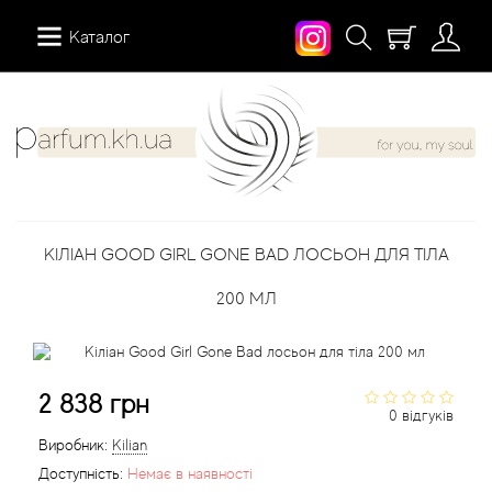
Каталог
12 Parfumeurs Francais
Про нас
Мій аккаунт
19-69
Вiдгуки
Історія замовлень
КІЛІАН GOOD GIRL GONE BAD ЛОСЬОН ДЛЯ ТІЛА
27 87 Perfumes
Доставка
Розсилка новин
200 МЛ
42° by Beauty More
Умови
Abercrombie Fitch
Aкції
2 838 грн
0 відгуків
Absolument Parfumeur
Контакти
Виробник:
Kilian
Доступність:
Немає в наявності