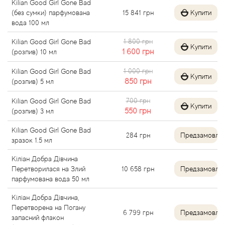
Kilian Good Girl Gone Bad
Alexandre Barthet
(без сумки) парфумована
15 841
грн
Купити
вода 100 мл
Alexandre J
1 800 грн
Kilian Good Girl Gone Bad
Купити
1 600
грн
(розпив) 10 мл
Alfred Dunhill
1 000 грн
Kilian Good Girl Gone Bad
Купити
850
грн
(розпив) 5 мл
Alyson Oldoini
700 грн
Kilian Good Girl Gone Bad
Купити
550
грн
(розпив) 3 мл
Alyssa Ashley
Kilian Good Girl Gone Bad
284
грн
Предзамовле
American Crew
зразок 1.5 мл
Кіліан Добра Дівчина
Amouage
Перетворилася на Злий
10 658
грн
Предзамовле
парфумована вода 50 мл
Amouroud
Кіліан Добра Дівчина,
Перетворена на Погану
6 799
грн
Предзамовле
Andre L'Arom
запасний флакон