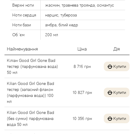
Agent Provocateur
Верхні ноти
жасмин, травнева троянда, османтус
Ноти сердця
нарцис, тубероза
Agonist
Ноти бази
амбра, білий кедр
Aigner
Об `єм
200 мл
Найменування
Ціна
Дія
Aj Arabia (Widian)
Кіліан Good Girl Gone Bad
Ajmal
тестер (парфумована вода)
8 716
грн
Купити
50 мл
Al Haramain
Kilian Good Girl Gone Bad
тестер (запасний флакон
10 827
грн
Купити
Al Jazeera
(парфумована вода)) 100
мл
Alaia Paris
Kilian Good Girl Gone Bad
(без сумки) парфумована
10 356
грн
Купити
вода 50 мл
Alexander McQueen