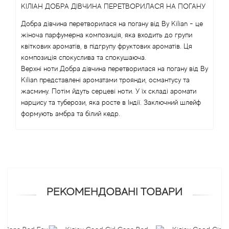
КІЛІАН ДОБРА ДІВЧИНА ПЕРЕТВОРИЛАСЯ НА ПОГАНУ
Antonio Visconti
Добра дівчина перетворилася на погану від By Kilian - це
жіноча парфумерна композиція, яка входить до групи
квіткових ароматів, в підгрупу фруктових ароматів. Ця
Aquolina
композиція спокуслива та спокушаюча.
Верхні ноти Добра дівчина перетворилася на погану від By
Arabesque Perfumes
Kilian представлені ароматами троянди, османтусу та
жасмину. Потім йдуть серцеві ноти. У їх складі аромати
Arabiyat
нарцису та туберози, яка росте в Індії. Заключний шлейф
формують амбра та білий кедр.
Aramis
Ariana Grande
Armaf
РЕКОМЕНДОВАНІ ТОВАРИ
Armand Basi