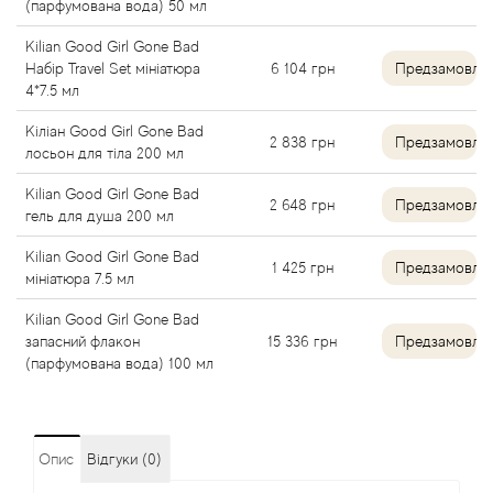
(парфумована вода) 50 мл
Angel Schlesser
Kilian Good Girl Gone Bad
Набір Travel Set мініатюра
6 104
грн
Предзамовле
4*7.5 мл
Anima Mundi
Кіліан Good Girl Gone Bad
2 838
грн
Предзамовле
Anna Sui
лосьон для тіла 200 мл
Kilian Good Girl Gone Bad
Annayake
2 648
грн
Предзамовле
гель для душа 200 мл
Kilian Good Girl Gone Bad
Anne Fontaine
1 425
грн
Предзамовле
мініатюра 7.5 мл
Annick Goutal
Kilian Good Girl Gone Bad
запасний флакон
15 336
грн
Предзамовле
(парфумована вода) 100 мл
Antonia's Flowers
Antonio Banderas
Опис
Відгуки (0)
Antonio Puig