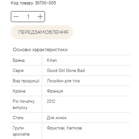
Acca Kappa
Cтатті
Код товару:
39706-005
Acqua di Parma
Acqua di Sardegna
ПЕРЕДЗАМОВЛЕННЯ
Adidas
Основні характеристики
Бренд
Kilian
Aedes de Venustas
Серія
Good Girl Gone Bad
Aerin Lauder
Вид продукції
Лосьйон для тіла
Країна
Франція
Affinessence
Рік початку
2012
випуску
Afnan
Стать
Для жінок
Agatha Ruiz de la Prada
Групи
Фруктові, Квіткові
ароматів