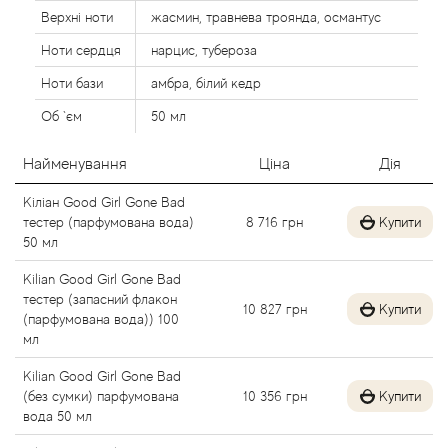
Agent Provocateur
Верхні ноти
жасмин, травнева троянда, османтус
Ноти сердця
нарцис, тубероза
Agonist
Ноти бази
амбра, білий кедр
Aigner
Об `єм
50 мл
Найменування
Ціна
Дія
Aj Arabia (Widian)
Кіліан Good Girl Gone Bad
Ajmal
тестер (парфумована вода)
8 716
грн
Купити
50 мл
Al Haramain
Kilian Good Girl Gone Bad
тестер (запасний флакон
10 827
грн
Купити
Al Jazeera
(парфумована вода)) 100
мл
Alaia Paris
Kilian Good Girl Gone Bad
(без сумки) парфумована
10 356
грн
Купити
вода 50 мл
Alexander McQueen