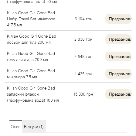
(парфумована вода) 50 мл
Angel Schlesser
Kilian Good Girl Gone Bad
Набір Travel Set мініатюра
6 104
грн
Предзамовле
4*7.5 мл
Anima Mundi
Кіліан Good Girl Gone Bad
2 838
грн
Предзамовле
Anna Sui
лосьон для тіла 200 мл
Kilian Good Girl Gone Bad
Annayake
2 648
грн
Предзамовле
гель для душа 200 мл
Kilian Good Girl Gone Bad
Anne Fontaine
1 425
грн
Предзамовле
мініатюра 7.5 мл
Annick Goutal
Kilian Good Girl Gone Bad
запасний флакон
15 336
грн
Предзамовле
(парфумована вода) 100 мл
Antonia's Flowers
Antonio Banderas
Опис
Відгуки (1)
Antonio Puig