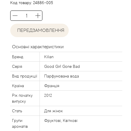
Acca Kappa
Cтатті
Код товару:
24886-005
Acqua di Parma
Acqua di Sardegna
ПЕРЕДЗАМОВЛЕННЯ
Adidas
Основні характеристики
Бренд
Kilian
Aedes de Venustas
Серія
Good Girl Gone Bad
Aerin Lauder
Вид продукції
Парфумована вода
Країна
Франція
Affinessence
Рік початку
2012
випуску
Afnan
Стать
Для жінок
Agatha Ruiz de la Prada
Групи
Фруктові, Квіткові
ароматів