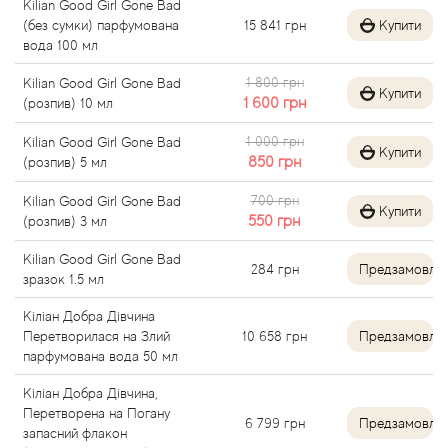
Kilian Good Girl Gone Bad
Alexandre Barthet
(без сумки) парфумована
15 841
грн
Купити
вода 100 мл
Alexandre J
1 800 грн
Kilian Good Girl Gone Bad
Купити
1 600
грн
(розпив) 10 мл
Alfred Dunhill
1 000 грн
Kilian Good Girl Gone Bad
Купити
850
грн
(розпив) 5 мл
Alyson Oldoini
700 грн
Kilian Good Girl Gone Bad
Купити
550
грн
(розпив) 3 мл
Alyssa Ashley
Kilian Good Girl Gone Bad
284
грн
Предзамовле
American Crew
зразок 1.5 мл
Кіліан Добра Дівчина
Amouage
Перетворилася на Злий
10 658
грн
Предзамовле
парфумована вода 50 мл
Amouroud
Кіліан Добра Дівчина,
Перетворена на Погану
6 799
грн
Предзамовле
Andre L'Arom
запасний флакон