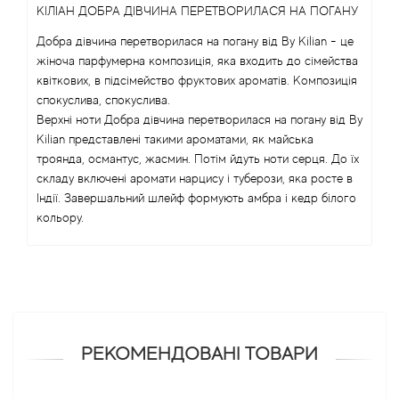
КІЛІАН ДОБРА ДІВЧИНА ПЕРЕТВОРИЛАСЯ НА ПОГАНУ
Antonio Visconti
Добра дівчина перетворилася на погану від By Kilian - це
жіноча парфумерна композиція, яка входить до сімейства
квіткових, в підсімейство фруктових ароматів. Композиція
Aquolina
спокуслива, спокуслива.
Верхні ноти Добра дівчина перетворилася на погану від By
Arabesque Perfumes
Kilian представлені такими ароматами, як майська
троянда, османтус, жасмин. Потім йдуть ноти серця. До їх
Arabiyat
складу включені аромати нарцису і туберози, яка росте в
Індії. Завершальний шлейф формують амбра і кедр білого
кольору.
Aramis
Ariana Grande
Armaf
РЕКОМЕНДОВАНІ ТОВАРИ
Armand Basi