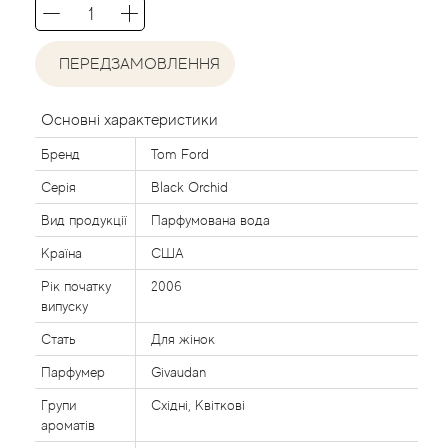
Acca Kappa
Cтатті
Acqua di Parma
ПЕРЕДЗАМОВЛЕННЯ
Acqua di Sardegna
Основні характеристики
Adidas
Бренд
Tom Ford
Серія
Black Orchid
Aedes de Venustas
Вид продукції
Парфумована вода
Країна
США
Aerin Lauder
Рік початку
2006
Affinessence
випуску
Стать
Для жінок
Afnan
Парфумер
Givaudan
Групи
Східні, Квіткові
Agatha Ruiz de la Prada
ароматів