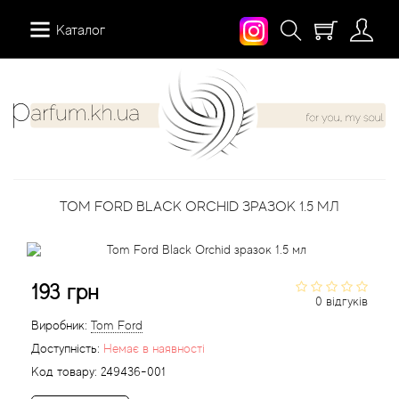
Каталог
12 Parfumeurs Francais
Про нас
Мій аккаунт
19-69
Вiдгуки
Історія замовлень
TOM FORD BLACK ORCHID ЗРАЗОК 1.5 МЛ
27 87 Perfumes
Доставка
Розсилка новин
42° by Beauty More
Умови
193 грн
0 відгуків
Abercrombie Fitch
Aкції
Виробник:
Tom Ford
Доступність:
Немає в наявності
Absolument Parfumeur
Контакти
Код товару:
249436-001