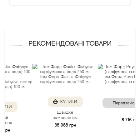
Antonio Visconti
Aquolina
РЕКОМЕНДОВАНІ ТОВАРИ
Arabesque Perfumes
Arabiyat
Том Форд Факінг Фабулус
Том Форд Роуз Прик тес
Aramis
лус тестер
парфумована вода 250 мл
(парфумована вода) 50
 100 мл
Ariana Grande
КУПИТИ
Передзамовлення
И
Armaf
Швидке
замовлення
8 716 грн
я
38 088 грн
Armand Basi