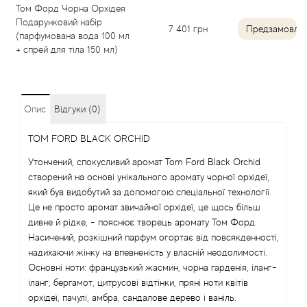
Том Форд Чорна Орхідея
Подарунковий набір
Angel Schlesser
7 401
грн
Предзамовле
(парфумована вода 100 мл
+ спрей для тіла 150 мл)
Anima Mundi
Anna Sui
Опис
Відгуки (0)
Annayake
TOM FORD BLACK ORCHID
Утончений, спокусливий аромат Tom Ford Black Orchid
Anne Fontaine
створений на основі унікального аромату чорної орхідеї,
який був видобутий за допомогою спеціальної технології.
Annick Goutal
Це не просто аромат звичайної орхідеї, це щось більш
дивне й рідке, - пояснює творець аромату Том Форд.
Antonia's Flowers
Насичений, розкішний парфум огортає від повсякденності,
надихаючи жінку на впевненість у власній неодолимості.
Antonio Banderas
Основні ноти: французький жасмин, чорна гарденія, іланг-
іланг, бергамот, цитрусові відтінки, пряні ноти квітів
орхідеї, пачулі, амбра, сандалове дерево і ваніль.
Antonio Puig