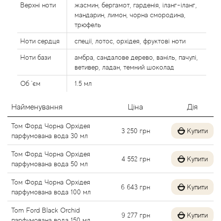
Верхні ноти
жасмин, бергамот, гарденія, іланг-іланг,
Agent Provocateur
мандарин, лимон, чорна смородина,
трюфель
Agonist
Ноти сердця
спеції, лотос, орхідея, фруктові ноти
Aigner
Ноти бази
амбра, сандалове дерево, ваніль, пачулі,
ветивер, ладан, темний шоколад
Aj Arabia (Widian)
Об `єм
1.5 мл
Ajmal
Найменування
Ціна
Дія
Том Форд Чорна Орхідея
3 250
грн
Купити
Al Haramain
парфумована вода 30 мл
Том Форд Чорна Орхідея
Al Jazeera
4 552
грн
Купити
парфумована вода 50 мл
Alaia Paris
Том Форд Чорна Орхідея
6 643
грн
Купити
парфумована вода 100 мл
Alexander McQueen
Tom Ford Black Orchid
9 277
грн
Купити
парфумована вода 150 мл