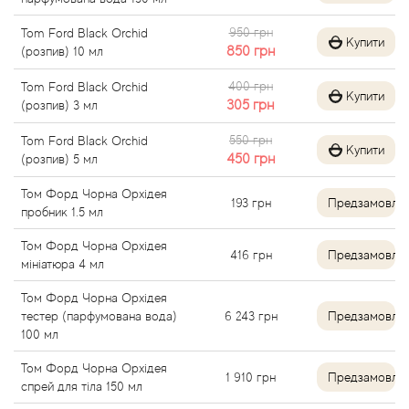
Alexandre Barthet
950 грн
Tom Ford Black Orchid
Купити
850
грн
(розпив) 10 мл
Alexandre J
400 грн
Tom Ford Black Orchid
Купити
305
грн
(розпив) 3 мл
Alfred Dunhill
550 грн
Tom Ford Black Orchid
Купити
450
грн
(розпив) 5 мл
Alyson Oldoini
Том Форд Чорна Орхідея
193
грн
Предзамовле
Alyssa Ashley
пробник 1.5 мл
Том Форд Чорна Орхідея
American Crew
416
грн
Предзамовле
мініатюра 4 мл
Том Форд Чорна Орхідея
Amouage
тестер (парфумована вода)
6 243
грн
Предзамовле
100 мл
Amouroud
Том Форд Чорна Орхідея
1 910
грн
Предзамовле
спрей для тіла 150 мл
Andre L'Arom