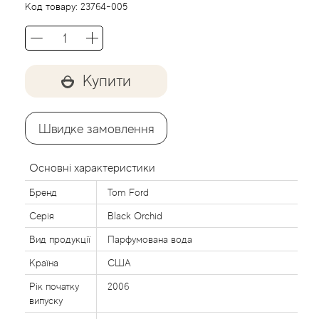
Acca Kappa
Cтатті
Код товару:
23764-005
Acqua di Parma
Acqua di Sardegna
Купити
Adidas
Швидке замовлення
Aedes de Venustas
Основні характеристики
Aerin Lauder
Бренд
Tom Ford
Серія
Black Orchid
Affinessence
Вид продукції
Парфумована вода
Afnan
Країна
США
Рік початку
2006
Agatha Ruiz de la Prada
випуску