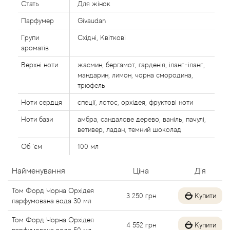
Стать
Для жінок
Agent Provocateur
Парфумер
Givaudan
Agonist
Групи
Східні, Квіткові
ароматів
Aigner
Верхні ноти
жасмин, бергамот, гарденія, іланг-іланг,
мандарин, лимон, чорна смородина,
Aj Arabia (Widian)
трюфель
Ноти сердця
спеції, лотос, орхідея, фруктові ноти
Ajmal
Ноти бази
амбра, сандалове дерево, ваніль, пачулі,
ветивер, ладан, темний шоколад
Al Haramain
Об `єм
100 мл
Al Jazeera
Найменування
Ціна
Дія
Alaia Paris
Том Форд Чорна Орхідея
3 250
грн
Купити
парфумована вода 30 мл
Alexander McQueen
Том Форд Чорна Орхідея
4 552
грн
Купити