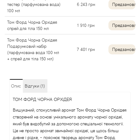
тестер (парфумована вода)
6 243
грн
Предзамовле
Angel Schlesser
100 мл
Том Форд Чорна Орхідея
1 910
грн
Предзамовле
Anima Mundi
спрей для тіла 150 мл
Том Форд Чорна Орхідея
Anna Sui
Подарунковий набір
7 401
грн
Предзамовле
(парфумована вода 100 мл
Annayake
+ спрей для тіла 150 мл)
Anne Fontaine
Опис
Відгуки (1)
Annick Goutal
ТОМ ФОРД ЧОРНА ОРХІДЕЯ
Antonia's Flowers
Вишуканий, спокусливий аромат Том Форд Чорна Орхідея
створений на основі унікального аромату чорної орхідеї,
Antonio Banderas
який був видобутий за допомогою спеціальної технології.
Це не просто аромат звичайної орхідеї, це щось більш
дивне і рідке, - пояснює творець аромату Том Форд.
Antonio Puig