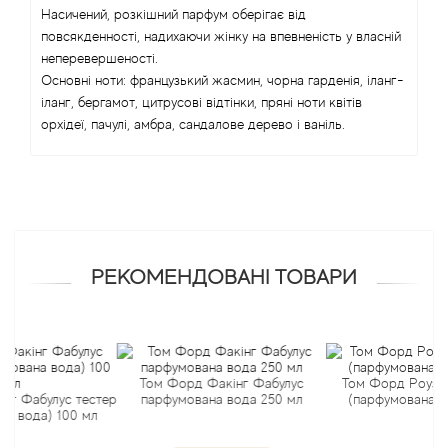
Насичений, розкішний парфум оберігає від
повсякденності, надихаючи жінку на впевненість у власній
Antonio Visconti
неперевершеності.
Основні ноти: французький жасмин, чорна гарденія, іланг-
Aquolina
іланг, бергамот, цитрусові відтінки, пряні ноти квітів
орхідеї, пачулі, амбра, сандалове дерево і ваніль.
Arabesque Perfumes
Arabiyat
Aramis
РЕКОМЕНДОВАНІ ТОВАРИ
Ariana Grande
Armaf
Том Форд Факінг Фабулус
Том Форд Роуз Прик т
булус тестер
парфумована вода 250 мл
(парфумована вода) 
Armand Basi
да) 100 мл