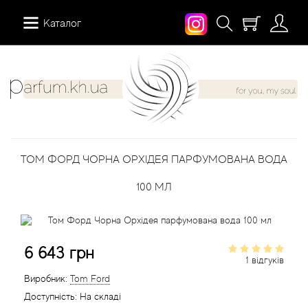
Каталог
12 Parfumeurs Francais
Про нас
Мій аккаунт
19-69
Вiдгуки
Історія замовлень
ТОМ ФОРД ЧОРНА ОРХІДЕЯ ПАРФУМОВАНА ВОДА
27 87 Perfumes
Доставка
Розсилка новин
100 МЛ
42° by Beauty More
Умови
Abercrombie Fitch
Aкції
6 643 грн
1 відгуків
Absolument Parfumeur
Контакти
Виробник:
Tom Ford
Доступність:
На складі