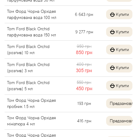
парфумована вода 50 мл
Alexandre Barthet
Том Форд Чорна Орхідея
6 643
грн
Купити
парфумована вода 100 мл
Alexandre J
Tom Ford Black Orchid
9 277
грн
Купити
парфумована вода 150 мл
Alfred Dunhill
950 грн
Tom Ford Black Orchid
Купити
850
грн
(розпив) 10 мл
Alyson Oldoini
400 грн
Tom Ford Black Orchid
Купити
Alyssa Ashley
305
грн
(розпив) 3 мл
550 грн
Tom Ford Black Orchid
American Crew
Купити
450
грн
(розпив) 5 мл
Amouage
Том Форд Чорна Орхідея
193
грн
Предзамовле
пробник 1.5 мл
Amouroud
Том Форд Чорна Орхідея
416
грн
Предзамовле
мініатюра 4 мл
Andre L'Arom
Том Форд Чорна Орхідея