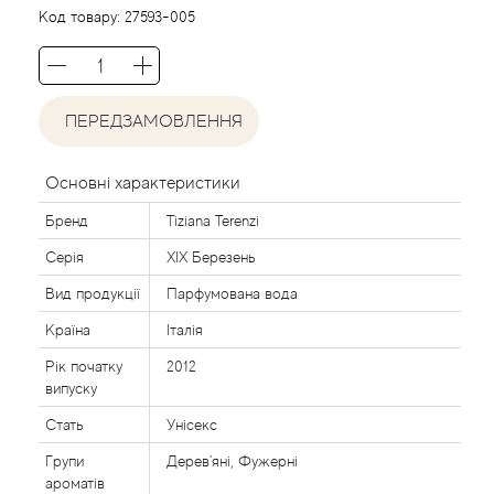
Agent Provocateur
Код товару:
27593-005
Agonist
ПЕРЕДЗАМОВЛЕННЯ
Aigner
Aj Arabia (Widian)
Основні характеристики
Бренд
Tiziana Terenzi
Ajmal
Серія
XIX Березень
Al Haramain
Вид продукції
Парфумована вода
Країна
Італія
Al Jazeera
Рік початку
2012
випуску
Alaia Paris
Стать
Унісекс
Групи
Дерев'яні, Фужерні
Alexander McQueen
ароматів