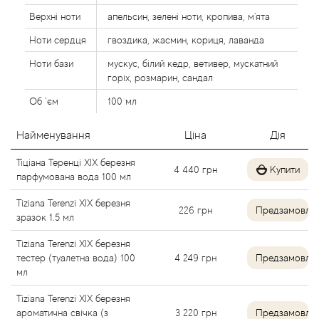
Alexandre Barthet
Верхні ноти
апельсин, зелені ноти, кропива, м'ята
Ноти сердця
гвоздика, жасмин, кориця, лаванда
Alexandre J
Ноти бази
мускус, білий кедр, ветивер, мускатний
горіх, розмарин, сандал
Alfred Dunhill
Об `єм
100 мл
Alyson Oldoini
Найменування
Ціна
Дія
Alyssa Ashley
Тіціана Теренці XIX березня
4 440
грн
Купити
парфумована вода 100 мл
American Crew
Tiziana Terenzi XIX березня
226
грн
Предзамовле
зразок 1.5 мл
Amouage
Tiziana Terenzi XIX березня
тестер (туалетна вода) 100
4 249
грн
Предзамовле
Amouroud
мл
Tiziana Terenzi XIX березня
Andre L'Arom
ароматична свічка (з
3 220
грн
Предзамовле