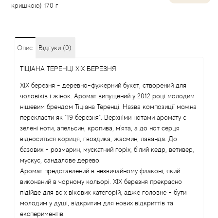
кришкою) 170 г
Angel Schlesser
Anima Mundi
Опис
Відгуки (0)
Anna Sui
ТІЦІАНА ТЕРЕНЦІ XIX БЕРЕЗНЯ
XIX березня - деревно-фужерний букет, створений для
Annayake
чоловіків і жінок. Аромат випущений у 2012 році молодим
нішевим брендом Тіціана Теренці. Назва композиції можна
Anne Fontaine
перекласти як "19 березня". Верхніми нотами аромату є
зелені ноти, апельсин, кропива, м'ята, а до нот серця
відноситься кориця, гвоздика, жасмин, лаванда. До
Annick Goutal
базових - розмарин, мускатний горіх, білий кедр, ветивер,
мускус, сандалове дерево.
Antonia's Flowers
Аромат представлений в незвичайному флаконі, який
виконаний в чорному кольорі. XIX березня прекрасно
Antonio Banderas
підійде для всіх вікових категорій, адже головне - бути
молодим у душі, відкритим для нових відкриттів та
експериментів.
Antonio Puig