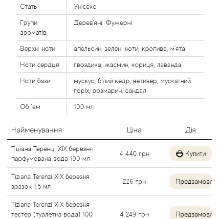
Стать
Унісекс
Alexandre Barthet
Групи
Дерев'яні, Фужерні
ароматів
Alexandre J
Верхні ноти
апельсин, зелені ноти, кропива, м'ята
Alfred Dunhill
Ноти сердця
гвоздика, жасмин, кориця, лаванда
Ноти бази
мускус, білий кедр, ветивер, мускатний
Alyson Oldoini
горіх, розмарин, сандал
Об `єм
100 мл
Alyssa Ashley
Найменування
Ціна
Дія
American Crew
Тіціана Теренці XIX березня
4 440
грн
Купити
парфумована вода 100 мл
Amouage
Tiziana Terenzi XIX березня
226
грн
Предзамовле
Amouroud
зразок 1.5 мл
Tiziana Terenzi XIX березня
Andre L'Arom
тестер (туалетна вода) 100
4 249
грн
Предзамовле