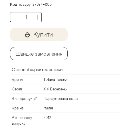
Agent Provocateur
Код товару:
27594-005
Agonist
Aigner
Купити
Aj Arabia (Widian)
Швидке замовлення
Ajmal
Основні характеристики
Al Haramain
Бренд
Tiziana Terenzi
Серія
XIX Березень
Al Jazeera
Вид продукції
Парфумована вода
Alaia Paris
Країна
Італія
Рік початку
2012
Alexander McQueen
випуску