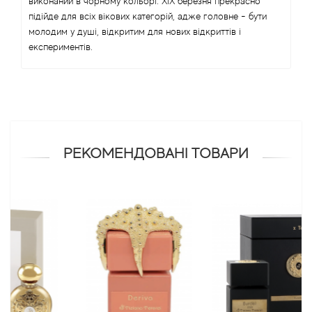
виконаний в чорному кольорі. XIX березня прекрасно
підійде для всіх вікових категорій, адже головне - бути
Antonio Visconti
молодим у душі, відкритим для нових відкриттів і
експериментів.
Aquolina
Arabesque Perfumes
Arabiyat
РЕКОМЕНДОВАНІ ТОВАРИ
Aramis
Ariana Grande
Armaf
Armand Basi