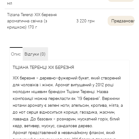
мл
Angel Schlesser
Tiziana Terenzi XIX березня
ароматична свічка (з
3 220
грн
Предзамовле
Anima Mundi
кришкою) 170 г
Anna Sui
Опис
Відгуки (0)
Annayake
ТІЦІАНА ТЕРЕНЦІ XIX БЕРЕЗНЯ
Anne Fontaine
XIX березня - деревно-фужерний букет, який створений
для чоловіків і жінок. Аромат випущений у 2012 році
Annick Goutal
молодим нішевим брендом Тіціани Теренці. Назва
композиції можна перекласти як "19 березня". Верхніми
Antonia's Flowers
нотами аромату є зелені ноти, апельсин, кропива, м'ята, а
до нот серця відноситься кориця, гвоздика, жасмин,
лаванда. До базових - розмарин, мускатний горіх, білий
Antonio Banderas
кедр, ветивер, мускус, сандалове дерево.
Аромат представлений в незвичайному флаконі, який
Antonio Puig