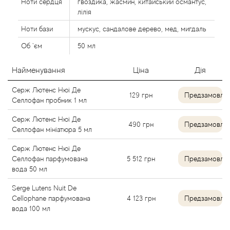
Ноти сердця
гвоздика, жасмин, китайський османтус,
Alexandre Barthet
лілія
Ноти бази
мускус, сандалове дерево, мед, мигдаль
Alexandre J
Об `єм
50 мл
Alfred Dunhill
Найменування
Ціна
Дія
Alyson Oldoini
Серж Лютенс Нюі Де
129
грн
Предзамовле
Селлофан пробник 1 мл
Alyssa Ashley
Серж Лютенс Нюі Де
490
грн
Предзамовле
Селлофан мініатюра 5 мл
American Crew
Серж Лютенс Нюі Де
Селлофан парфумована
5 512
грн
Предзамовле
Amouage
вода 50 мл
Serge Lutens Nuit De
Amouroud
Cellophane парфумована
4 123
грн
Предзамовле
вода 100 мл
Andre L'Arom