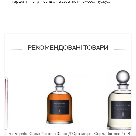
гарденія, пачулі, сандал. Базові ноти: амбра, мускус.
Antonio Visconti
Aquolina
Arabesque Perfumes
РЕКОМЕНДОВАНІ ТОВАРИ
Arabiyat
Aramis
Ariana Grande
Armaf
Armand Basi
 Берлін
Серж Лютенс Флер Д'Оранжер
Серж Лютенс Ля Вірж де Ф