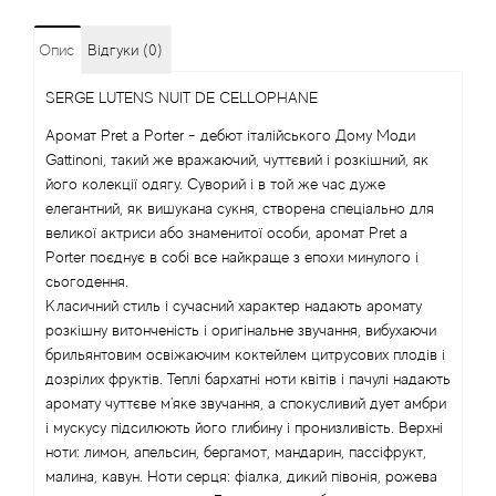
Angel Schlesser
Опис
Відгуки (0)
Anima Mundi
SERGE LUTENS NUIT DE CELLOPHANE
Аромат Pret a Porter - дебют італійського Дому Моди
Anna Sui
Gattinoni, такий же вражаючий, чуттєвий і розкішний, як
його колекції одягу. Суворий і в той же час дуже
Annayake
елегантний, як вишукана сукня, створена спеціально для
великої актриси або знаменитої особи, аромат Pret a
Porter поєднує в собі все найкраще з епохи минулого і
Anne Fontaine
сьогодення.
Класичний стиль і сучасний характер надають аромату
Annick Goutal
розкішну витонченість і оригінальне звучання, вибухаючи
брильянтовим освіжаючим коктейлем цитрусових плодів і
Antonia's Flowers
дозрілих фруктів. Теплі бархатні ноти квітів і пачулі надають
аромату чуттєве м'яке звучання, а спокусливий дует амбри
і мускусу підсилюють його глибину і пронизливість. Верхні
Antonio Banderas
ноти: лимон, апельсин, бергамот, мандарин, пассіфрукт,
малина, кавун. Ноти серця: фіалка, дикий півонія, рожева
Antonio Puig