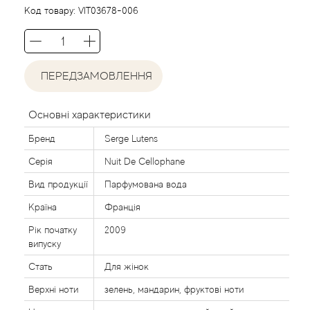
Agent Provocateur
Код товару:
VIT03678-006
Agonist
ПЕРЕДЗАМОВЛЕННЯ
Aigner
Aj Arabia (Widian)
Основні характеристики
Бренд
Serge Lutens
Ajmal
Серія
Nuit De Cellophane
Al Haramain
Вид продукції
Парфумована вода
Країна
Франція
Al Jazeera
Рік початку
2009
випуску
Alaia Paris
Стать
Для жінок
Верхні ноти
зелень, мандарин, фруктові ноти
Alexander McQueen