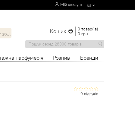
Мій аккаунт
ua
0 товар(ів)
Кошик
0 грн
нтажна парфумерія
Розпив
Бренди
0 відгуків