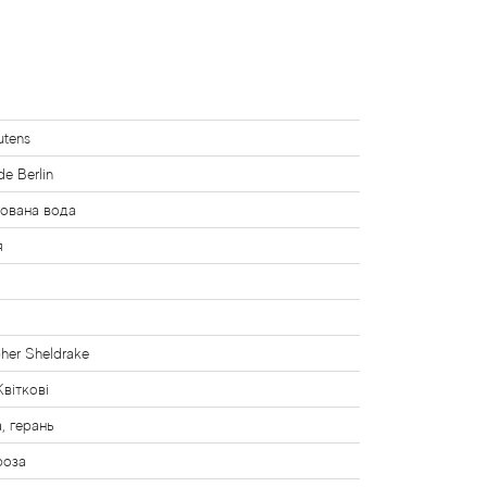
utens
de Berlin
ована вода
я
pher Sheldrake
Квіткові
, герань
роза