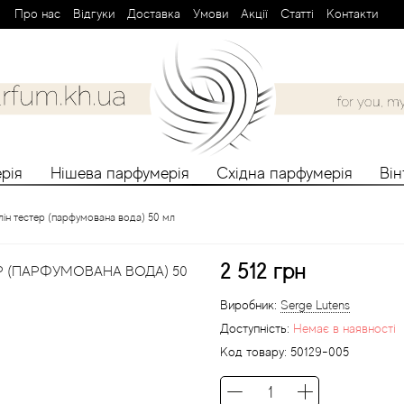
Про нас
Вiдгуки
Доставка
Умови
Aкції
Cтатті
Контакти
рія
Нішева парфумерія
Східна парфумерія
Ві
ін тестер (парфумована вода) 50 мл
2 512 грн
Р (ПАРФУМОВАНА ВОДА) 50
Виробник:
Serge Lutens
Доступність:
Немає в наявності
Код товару:
50129-005