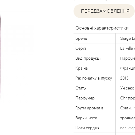
ПЕРЕДЗАМОВЛЕННЯ
Основні характеристики
Бренд
Serge L
Серія
La Fille 
Вид продукції
Парфум
Країна
Франці
Рік початку випуску
2013
Стать
Унісекс
Парфумер
Christo
Групи ароматів
Східні, 
Верхні ноти
троянда
Ноти сердця
пальма