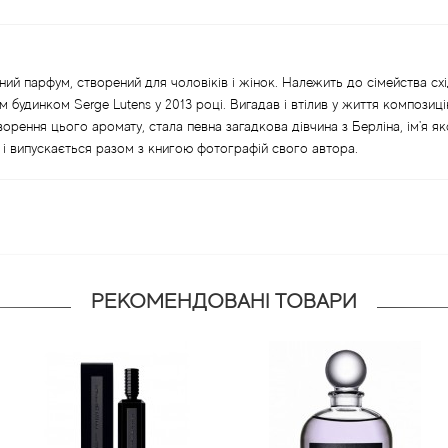
ваний парфум, створений для чоловіків і жінок. Належить до сімейства сх
будинком Serge Lutens у 2013 році. Вигадав і втілив у життя композицію
орення цього аромату, стала певна загадкова дівчина з Берліна, ім'я яко
і випускається разом з книгою фотографій свого автора.
РЕКОМЕНДОВАНІ ТОВАРИ