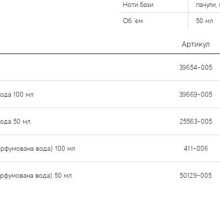
Ноти бази
пачули,
Об `єм
50 мл
Артикул
39654-005
вода 100 мл
39669-005
вода 50 мл
25563-005
арфумована вода) 100 мл
411-006
арфумована вода) 50 мл
50129-005