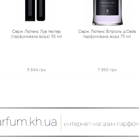
енс Лув тестер
Серж Лютенс Вітріоль д'Оейє
Серж Лютен
ана вода) 50 мл
парфумована вода 75 мл
парфум
 844 грн
7 860 грн