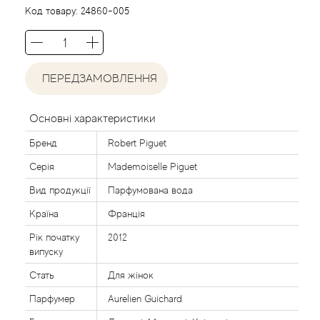
Agent Provocateur
Код товару:
24860-005
Agonist
ПЕРЕДЗАМОВЛЕННЯ
Aigner
Aj Arabia (Widian)
Основні характеристики
Бренд
Robert Piguet
Ajmal
Серія
Mademoiselle Piguet
Al Haramain
Вид продукції
Парфумована вода
Країна
Франція
Al Jazeera
Рік початку
2012
випуску
Alaia Paris
Стать
Для жінок
Парфумер
Aurelien Guichard
Alexander McQueen