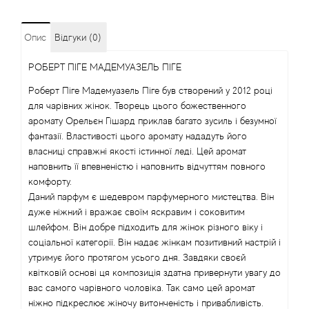
Angel Schlesser
Опис
Відгуки (0)
Anima Mundi
РОБЕРТ ПІГЕ МАДЕМУАЗЕЛЬ ПІГЕ
Роберт Піге Мадемуазель Піге був створений у 2012 році
Anna Sui
для чарівних жінок. Творець цього божественного
аромату Орельєн Гішард приклав багато зусиль і безумної
Annayake
фантазії. Властивості цього аромату нададуть його
власниці справжні якості істинної леді. Цей аромат
Anne Fontaine
наповнить її впевненістю і наповнить відчуттям повного
комфорту.
Даний парфум є шедевром парфумерного мистецтва. Він
Annick Goutal
дуже ніжний і вражає своїм яскравим і соковитим
шлейфом. Він добре підходить для жінок різного віку і
Antonia's Flowers
соціальної категорії. Він надає жінкам позитивний настрій і
утримує його протягом усього дня. Завдяки своєй
Antonio Banderas
квітковій основі ця композиція здатна привернути увагу до
вас самого чарівного чоловіка. Так само цей аромат
ніжно підкреслює жіночу витонченість і привабливість.
Antonio Puig