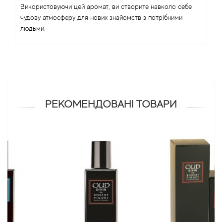
Використовуючи цей аромат, ви створите навколо себе
чудову атмосферу для нових знайомств з потрібними
Antonio Visconti
людьми.
Aquolina
Arabesque Perfumes
Arabiyat
РЕКОМЕНДОВАНІ ТОВАРИ
Aramis
Ariana Grande
Armaf
Armand Basi