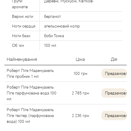
Групи
Деревні, Мускусні, Квіткові
Alexandre Barthet
ароматів
Верхні ноти
бергамот
Alexandre J
Ноти сердця
апельсиновий колір
Ноти бази
боби Тонка
Alfred Dunhill
Об `єм
100 мл
Alyson Oldoini
Найменування
Ціна
Дія
Alyssa Ashley
Роберт Піге Мадемуазель
100
грн
Предзамовле
Піге пробник 1 мл
American Crew
Роберт Піге Мадемуазель
Піге парфумована вода 100
2 785
грн
Предзамовле
Amouage
мл
Роберт Піге Мадемуазель
Amouroud
Піге тестер (парфумована
2 236
грн
Предзамовле
вода) 100 мл
Andre L'Arom