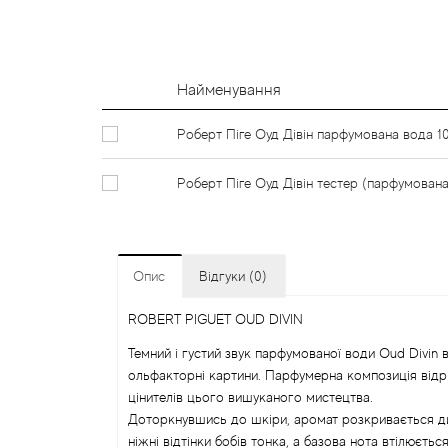
Найменування
Роберт Піге Оуд Дівін парфумована вода 1
Роберт Піге Оуд Дівін тестер (парфумована
Опис
Відгуки (0)
ROBERT PIGUET OUD DIVIN
Темний і густий звук парфумованої води Oud Divin 
ольфакторні картини. Парфумерна композиція відріз
цінителів цього вишуканого мистецтва.
Доторкнувшись до шкіри, аромат розкривається дим
ніжні відтінки бобів тонка, а базова нота втілюєть