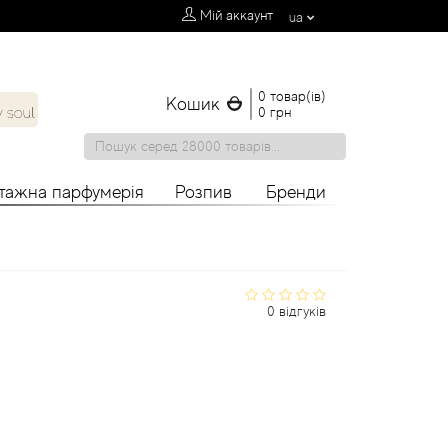
Мій аккаунт
ua
0 товар(ів)
Кошик
0 грн
нтажна парфумерія
Розпив
Бренди
0 відгуків