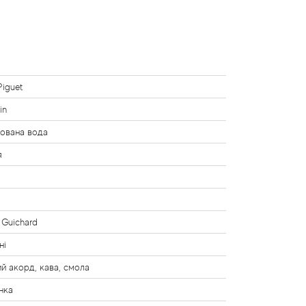
Piguet
in
ована вода
я
 Guichard
ні
й акорд, кава, смола
нка