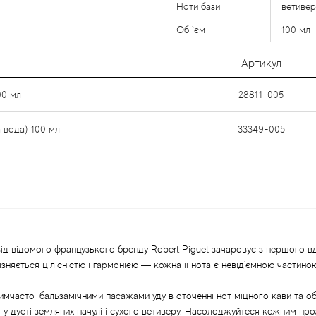
Ноти бази
ветивер
Об `єм
100 мл
Артикул
00 мл
28811-005
 вода) 100 мл
33349-005
від відомого французького бренду Robert Piguet зачаровує з першого вд
няється цілісністю і гармонією — кожна її нота є невід'ємною частиною
часто-бальзамічними пасажами уду в оточенні нот міцного кави та обво
ся у дуеті земляних пачулі і сухого ветиверу. Насолоджуйтеся кожним пр