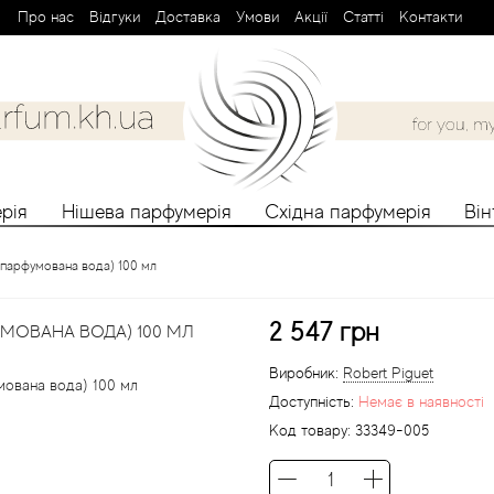
Про нас
Вiдгуки
Доставка
Умови
Aкції
Cтатті
Контакти
рія
Нішева парфумерія
Східна парфумерія
Ві
 (парфумована вода) 100 мл
2 547 грн
ФУМОВАНА ВОДА) 100 МЛ
Виробник:
Robert Piguet
Доступність:
Немає в наявності
Код товару:
33349-005