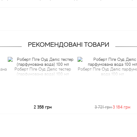
РЕКОМЕНДОВАНІ ТОВАРИ
т Піге Оуд Деліс тестер
Роберт Піге Оуд Деліс парфумована
Робе
рфумована вода) 100 мл
вода 100 мл
(п
2 358 грн
3 721 грн
3 184 грн