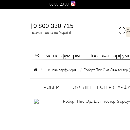
08:00-20:00
0 800 330 715
Безкоштовно по Україні
Жіноча парфумерія
Чоловіча парфуме
Нишева парфумерія
Роберт Піге Оуд Дівін тестер
РОБЕРТ ПІГЕ ОУД ДІВІН ТЕСТЕР (ПАР