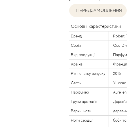
ПЕРЕДЗАМОВЛЕННЯ
Основні характеристики
Бренд
Robert 
Серія
Oud Div
Вид продукції
Парфум
Країна
Франці
Рік початку випуску
2015
Стать
Унісекс
Парфумер
Aurelien
Групи ароматів
Дерев'я
Верхні ноти
деревни
Ноти сердця
боби то