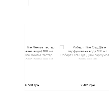
т Піге Л'ентьє тестер
Роберт Піге Оуд Дівін парфумована
Робер
умована вода) 100 мл
вода 100 мл
(па
6 501 грн
2 401 грн