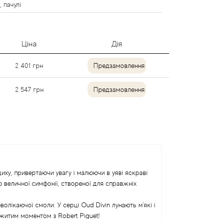
, пачулі
Ціна
Дія
2 401
грн
Предзамовлення
2 547
грн
Предзамовлення
иху, привертаючи увагу і малюючи в уяві яскраві
 величної симфонії, створеної для справжніх
лікаючої смоли. У серці Oud Divin лунають м'які і
ожитим моментом з Robert Piguet!