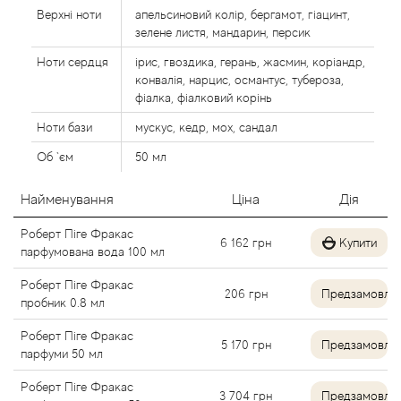
Верхні ноти
апельсиновий колір, бергамот, гіацинт,
Alexandre Barthet
зелене листя, мандарин, персик
Ноти сердця
ірис, гвоздика, герань, жасмин, коріандр,
Alexandre J
конвалія, нарцис, османтус, тубероза,
фіалка, фіалковий корінь
Alfred Dunhill
Ноти бази
мускус, кедр, мох, сандал
Alyson Oldoini
Об `єм
50 мл
Найменування
Ціна
Дія
Alyssa Ashley
Роберт Піге Фракас
6 162
грн
Купити
American Crew
парфумована вода 100 мл
Роберт Піге Фракас
Amouage
206
грн
Предзамовле
пробник 0.8 мл
Роберт Піге Фракас
Amouroud
5 170
грн
Предзамовле
парфуми 50 мл
Andre L'Arom
Роберт Піге Фракас
3 704
грн
Предзамовле