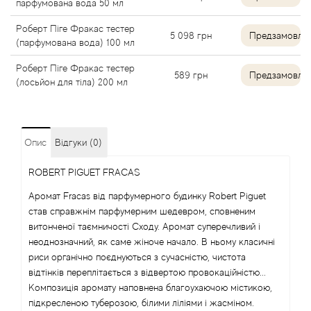
парфумована вода 50 мл
Angel Schlesser
Роберт Піге Фракас тестер
5 098
грн
Предзамовле
(парфумована вода) 100 мл
Anima Mundi
Роберт Піге Фракас тестер
589
грн
Предзамовле
(лосьйон для тіла) 200 мл
Anna Sui
Annayake
Опис
Відгуки (0)
Anne Fontaine
ROBERT PIGUET FRACAS
Аромат Fracas від парфумерного будинку Robert Piguet
Annick Goutal
став справжнім парфумерним шедевром, сповненим
витонченої таємничості Сходу. Аромат суперечливий і
Antonia's Flowers
неоднозначний, як саме жіноче начало. В ньому класичні
риси органічно поєднуються з сучасністю, чистота
Antonio Banderas
відтінків переплітається з відвертою провокаційністю...
Композиція аромату наповнена благоухаючою містикою,
підкресленою туберозою, білими ліліями і жасміном.
Antonio Puig