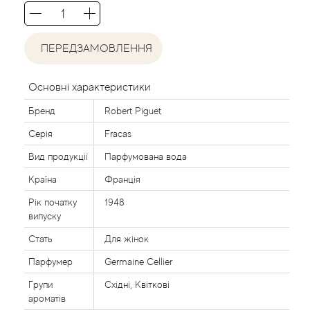
Agent Provocateur
Agonist
ПЕРЕДЗАМОВЛЕННЯ
Aigner
Основні характеристики
Бренд
Robert Piguet
Aj Arabia (Widian)
Серія
Fracas
Ajmal
Вид продукції
Парфумована вода
Країна
Франція
Al Haramain
Рік початку
1948
випуску
Al Jazeera
Стать
Для жінок
Alaia Paris
Парфумер
Germaine Cellier
Групи
Східні, Квіткові
Alexander McQueen
ароматів