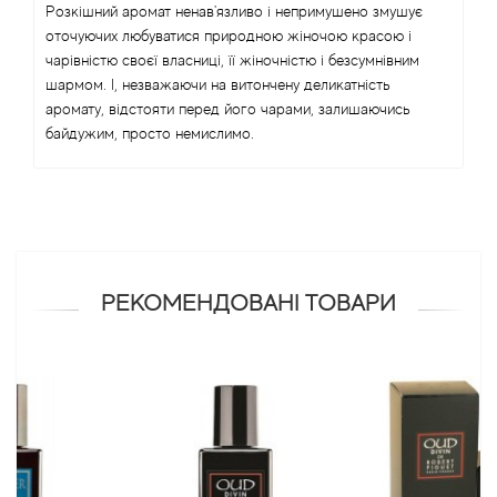
Розкішний аромат ненав'язливо і непримушено змушує
оточуючих любуватися природною жіночою красою і
Antonio Visconti
чарівністю своєї власниці, її жіночністю і безсумнівним
шармом. І, незважаючи на витончену деликатність
Aquolina
аромату, відстояти перед його чарами, залишаючись
байдужим, просто немислимо.
Arabesque Perfumes
Arabiyat
Aramis
РЕКОМЕНДОВАНІ ТОВАРИ
Ariana Grande
Armaf
Armand Basi