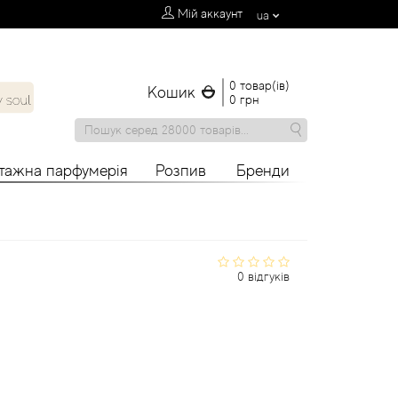
Мій аккаунт
ua
0 товар(ів)
Кошик
0 грн
нтажна парфумерія
Розпив
Бренди
0 відгуків