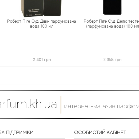
Оуд Дівін парфумована
Роберт Піге Оуд Деліс тестер
Роберт Піге
ода 100 мл
(парфумована вода) 100 мл
2 401 грн
2 358 грн
3 7
А ПІДТРИМКИ
ОСОБИСТИЙ КАБІНЕТ