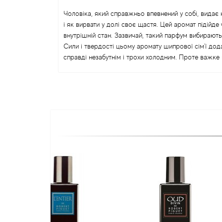
Чоловіка, який справжньо впевнений у собі, видає 
і як вирвати у долі своє щастя. Цей аромат підійде
внутрішній стан. Зазвичай, такий парфум вибирают
Сили і твердості цьому аромату шипрової сім'ї дод
справді незабутнім і трохи холодним. Проте важке