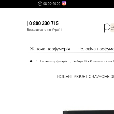
08:00-20:00
0 800 330 715
Безкоштовно по Україні
Жіноча парфумерія
Чоловіча парфуме
Нишева парфумерія
Роберт Піге Краваш пробник 
ROBERT PIGUET CRAVACHE З