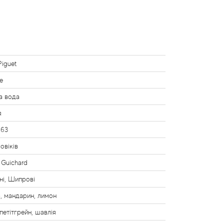
Piguet
e
а вода
я
963
овіків
 Guichard
ні, Шипрові
, мандарин, лимон
 петітгрейн, шавлія