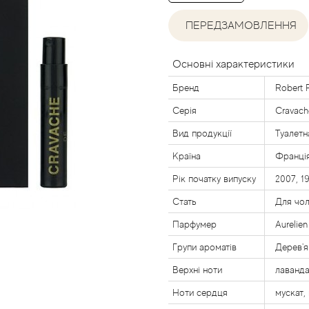
ПЕРЕДЗАМОВЛЕННЯ
Основні характеристики
Бренд
Robert 
Серія
Cravach
Вид продукції
Туалетн
Країна
Франці
Рік початку випуску
2007, 1
Стать
Для чол
Парфумер
Aurelien
Групи ароматів
Дерев'я
Верхні ноти
лаванда
Ноти сердця
мускат,