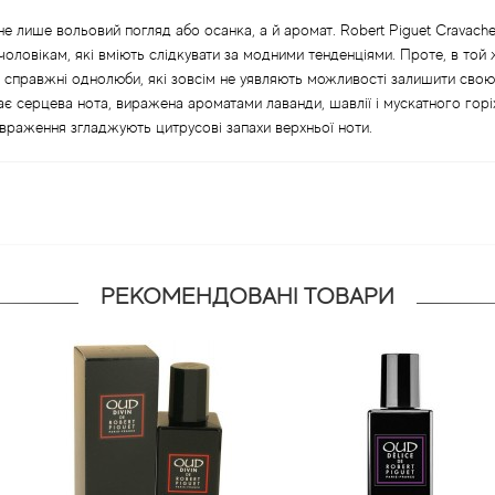
не лише вольовий погляд або осанка, а й аромат. Robert Piguet Cravache
 чоловікам, які вміють слідкувати за модними тенденціями. Проте, в той
ь справжні однолюби, які зовсім не уявляють можливості залишити свою
ає серцева нота, виражена ароматами лаванди, шавлії і мускатного горіх
 враження згладжують цитрусові запахи верхньої ноти.
РЕКОМЕНДОВАНІ ТОВАРИ