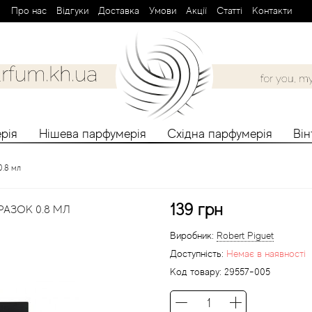
Про нас
Вiдгуки
Доставка
Умови
Aкції
Cтатті
Контакти
рія
Нішева парфумерія
Східна парфумерія
Ві
0.8 мл
139 грн
РАЗОК 0.8 МЛ
Виробник:
Robert Piguet
Доступність:
Немає в наявності
Код товару:
29557-005