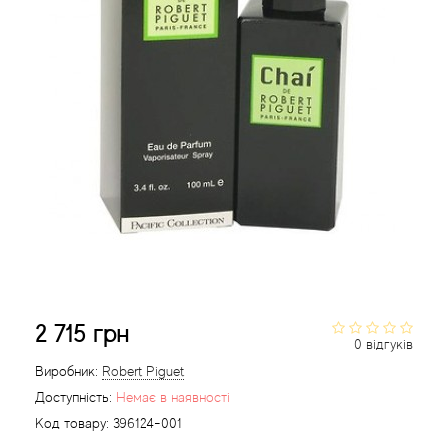
Acca Kappa
Cтатті
Acqua di Parma
Acqua di Sardegna
Adidas
Aedes de Venustas
Aerin Lauder
Affinessence
2 715 грн
0 відгуків
Afnan
Виробник:
Robert Piguet
Доступність:
Немає в наявності
Agatha Ruiz de la Prada
Код товару:
396124-001