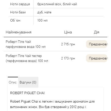
Ноти сердця
бджолиний віск, білий чай
Alexandre Barthet
Ноти бази
дуб, мате
Alexandre J
Об `єм
100 мл
Alfred Dunhill
Найменування
Ціна
Дія
Роберт Піге Чай
Alyson Oldoini
2 715
грн
Предзамовле
парфумована вода 100 мл
Роберт Піге Чай тестер
Alyssa Ashley
2 173
грн
Предзамовле
(парфумована вода) 100 мл
American Crew
Amouage
Опис
Відгуки (0)
ROBERT PIGUET CHAI
Amouroud
Robert Piguet Chai є легким і вишуканим ароматом для
Andre L'Arom
витончених жінок. Він був створений у 2012 році і