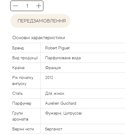
Agent Provocateur
Agonist
ПЕРЕДЗАМОВЛЕННЯ
Aigner
Основні характеристики
Бренд
Robert Piguet
Aj Arabia (Widian)
Вид продукції
Парфумована вода
Ajmal
Країна
Франція
Рік початку
2012
Al Haramain
випуску
Стать
Для жінок
Al Jazeera
Парфумер
Aurelien Guichard
Alaia Paris
Групи
Фужерні, Цитрусові
ароматів
Alexander McQueen
Верхні ноти
бергамот