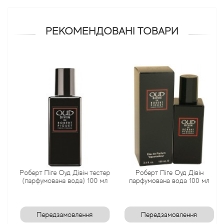
Antonio Visconti
РЕКОМЕНДОВАНІ ТОВАРИ
Aquolina
Arabesque Perfumes
Arabiyat
Aramis
Ariana Grande
Роберт Піге Оуд Дівін тестер
Роберт Піге Оуд Дівін
Armaf
(парфумована вода) 100 мл
парфумована вода 100 мл
Armand Basi
Передзамовлення
Передзамовлення