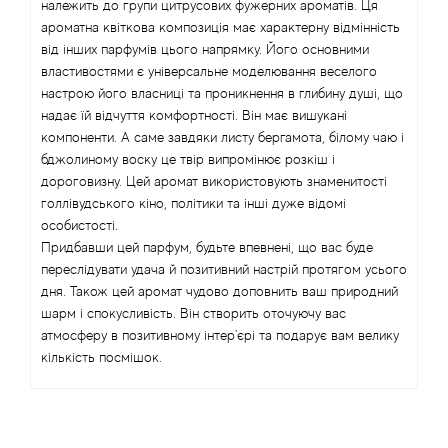
належить до групи цитрусових фужерних ароматів. Ця
ароматна квіткова композиція має характерну відмінність
Angel Schlesser
від інших парфумів цього напрямку. Його основними
властивостями є універсальне моделювання веселого
Anima Mundi
настрою його власниці та проникнення в глибину душі, що
надає їй відчуття комфортності. Він має вишукані
Anna Sui
компоненти. А саме завдяки листу бергамота, білому чаю і
бджолиному воску це твір випромінює розкіш і
дороговизну. Цей аромат використовують знаменитості
Annayake
голлівудського кіно, політики та інші дуже відомі
особистості.
Anne Fontaine
Придбавши цей парфум, будьте впевнені, що вас буде
переслідувати удача й позитивний настрій протягом усього
Annick Goutal
дня. Також цей аромат чудово доповнить ваш природний
шарм і спокусливість. Він створить оточуючу вас
атмосферу в позитивному інтер'єрі та подарує вам велику
Antonia's Flowers
кількість посмішок.
Antonio Banderas
Antonio Puig