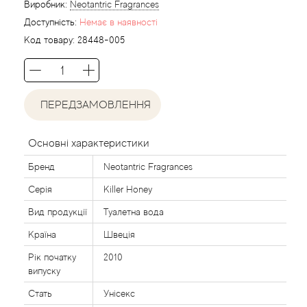
Acca Kappa
Cтатті
Виробник:
Neotantric Fragrances
Доступність:
Немає в наявності
Acqua di Parma
Код товару:
28448-005
Acqua di Sardegna
ПЕРЕДЗАМОВЛЕННЯ
Adidas
Aedes de Venustas
Основні характеристики
Бренд
Neotantric Fragrances
Aerin Lauder
Серія
Killer Honey
Affinessence
Вид продукції
Туалетна вода
Країна
Швеція
Afnan
Рік початку
2010
випуску
Agatha Ruiz de la Prada
Стать
Унісекс