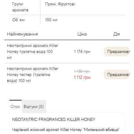
Agent Provocateur
Групи
Пряні, Фруктові
ароматів
Agonist
Об `єм
100 мл
Aigner
Найменування
Ціна
Дія
Неотантричні аромати Killer
Aj Arabia (Widian)
Honey туалетна вода 100
1 174
грн
Предзамовле
мл
Ajmal
Неотантричні аромати Killer
1 159 грн
Honey тестер (туалетна
Предзамовле
1 112
грн
Al Haramain
вода) 100 мл
Al Jazeera
Опис
Відгуки (0)
Alaia Paris
NEOTANTRIC FRAGRANCES KILLER HONEY
Alexander McQueen
Чарівний жіночий аромат Killer Honey "Миленький вбивця"