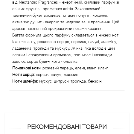
від Neotantric Fragrances - енергійний, сміливий парфум зі
Alexandre Barthet
свіжих фруктів і ароматних квітів. Захоплюючий і
таємничий букет викликає потаєні почуття, кохання,
Alexandre J
активізує душить енергію та надихає ваші прагнення. Цей
аромат натхненний прекрасними нотами кохання.
Багата формула цього парфуму складається з ніжних нот
Alfred Dunhill
іланг-илангу, рожевого перцю, персика, пачулі, жасміну,
ладанника, троянди та мускусу. Жінка, яка володіє цим
Alyson Oldoini
легким і спокусливим ароматом, пронизає і назавжди
завоює серце будь-якого чоловіка.
Alyssa Ashley
Початкові ноти:
рожевий перець, елемі, іланг-иланг
Ноти серця:
персик, пачулі, жасмин
Ноти шлейфа:
мускус, цитруси, троянда, бензоїн.
American Crew
Amouage
Amouroud
РЕКОМЕНДОВАНІ ТОВАРИ
Andre L'Arom