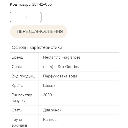
Agent Provocateur
Код товару:
28442-005
Agonist
ПЕРЕДЗАМОВЛЕННЯ
Aigner
Aj Arabia (Widian)
Основні характеристики
Бренд
Neotantric Fragrances
Ajmal
Серія
(I am) a Sex Goddess
Al Haramain
Вид продукції
Парфумована вода
Країна
Швеція
Al Jazeera
Рік початку
2009
випуску
Alaia Paris
Стать
Для жінок
Групи
Квіткові
Alexander McQueen
ароматів