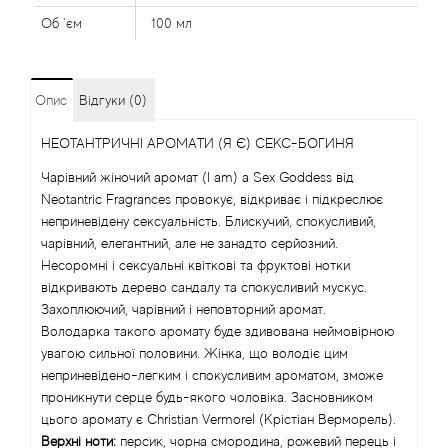
Alexandre Barthet
Об `єм
100 мл
Alexandre J
Опис
Відгуки (0)
Alfred Dunhill
НЕОТАНТРИЧНІ АРОМАТИ (Я Є) СЕКС-БОГИНЯ
Alyson Oldoini
Чарівний жіночий аромат (I am) a Sex Goddess від
Neotantric Fragrances провокує, відкриває і підкреслює
неприневідену сексуальність. Блискучий, спокусливий,
Alyssa Ashley
чарівний, елегантний, але не занадто серйозний.
Несоромні і сексуальні квіткові та фруктові нотки
American Crew
відкривають дерево сандалу та спокусливий мускус.
Захоплюючий, чарівний і неповторний аромат.
Amouage
Володарка такого аромату буде здивована неймовірною
увагою сильної половини. Жінка, що володіє цим
неприневідено-легким і спокусливим ароматом, зможе
Amouroud
проникнути серце будь-якого чоловіка. Засновником
цього аромату є Christian Vermorel (Крістіан Верморель).
Andre L'Arom
Верхні ноти:
персик, чорна смородина, рожевий перець і