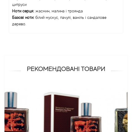
цитруси
Angel Schlesser
Ноти серця:
жасмин, малина і троянда
Базові ноти:
білий мускус, пачулі, ваніль і сандалове
дерево.
Anima Mundi
Anna Sui
Annayake
РЕКОМЕНДОВАНІ ТОВАРИ
Anne Fontaine
Annick Goutal
Antonia's Flowers
Antonio Banderas
Antonio Puig