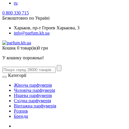
ru
0 800 330 715
Безкоштовно по Україні
Харьков, пр-т Героев Харькова, 3
info@parfum.kh.ua
Кошик
0 товар(ів)
0 грн
У кошику порожньо!
Категорії
Жіноча парфумерія
Чоловіча парфумерія
Нішева парфумерія
Східна парфумерія
Вінтажна парфумерія
Розпив
Бренди