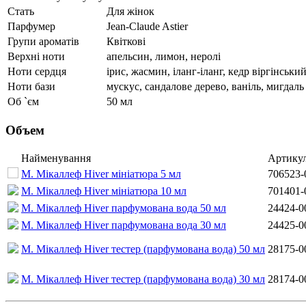
Стать
Для жінок
Парфумер
Jean-Claude Astier
Групи ароматів
Квіткові
Верхні ноти
апельсин, лимон, неролі
Ноти сердця
ірис, жасмин, іланг-іланг, кедр віргінськи
Ноти бази
мускус, сандалове дерево, ваніль, мигдаль
Об `єм
50 мл
Объем
Найменування
Артику
М. Мікаллеф Hiver мініатюра 5 мл
706523-
М. Мікаллеф Hiver мініатюра 10 мл
701401-
М. Мікаллеф Hiver парфумована вода 50 мл
24424-0
М. Мікаллеф Hiver парфумована вода 30 мл
24425-0
М. Мікаллеф Hiver тестер (парфумована вода) 50 мл
28175-0
М. Мікаллеф Hiver тестер (парфумована вода) 30 мл
28174-0