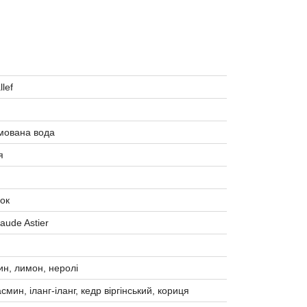
llef
ована вода
я
ок
aude Astier
ин, лимон, неролі
асмин, іланг-іланг, кедр віргінський, кориця