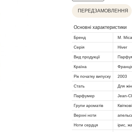
ПЕРЕДЗАМОВЛЕННЯ
Основні характеристики
Бренд
M. Mica
Серія
Hiver
Вид продукції
Парфум
Країна
Франці
Рік початку випуску
2003
Стать
Для жін
Парфумер
Jean-Cl
Групи ароматів
Квіткові
Верхні ноти
апельс
Ноти сердця
ірис, ж