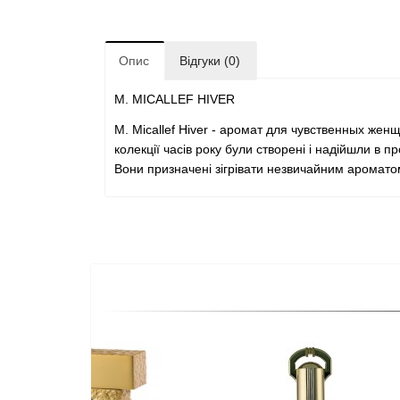
Опис
Відгуки (0)
M. MICALLEF HIVER
M. Micallef Hiver - аромат для чувственных жен
колекції часів року були створені і надійшли в п
Вони призначені зігрівати незвичайним ароматом