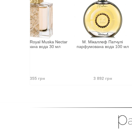
oyal Muska Nectar
М. Мікаллеф Патчулі
М. Мікалл
на вода 30 мл
парфумована вода 100 мл
парфумов
355 грн
3 892 грн
3