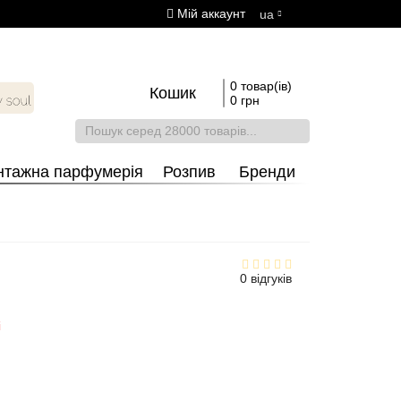
Мій аккаунт
ua
0 товар(ів)
Кошик
0 грн
нтажна парфумерія
Розпив
Бренди
0 відгуків
і