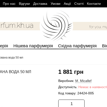
Про нас
Вiдгуки
Доставка
Умови
Aкції
Cтатті
Контакти
ерія
Нішева парфумерія
Східна парфумерія
Ві
ована вода 50 мл
1 881 грн
АНА ВОДА 50 МЛ
Виробник:
M. Micallef
Доступність:
Немає в наявност
Код товару:
24424-005