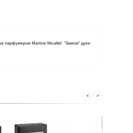
а парфумером Martine Micallef. "Зимові" духи
<
>
М. Мік
парфум