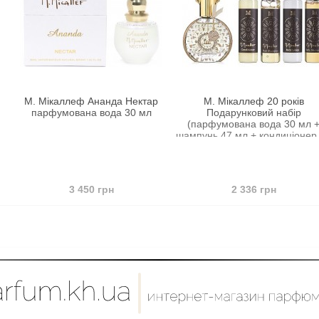
еф Ананда Нектар
М. Мікаллеф 20 років
М. Мі
ана вода 30 мл
Подарунковий набір
парфумо
(парфумована вода 30 мл +
шампунь 47 мл + кондиціонер 47
мл + лосьйон для тіла 47 мл +
гель для душу 47 мл)
 450 грн
2 336 грн