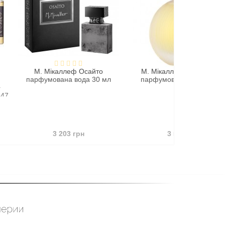
каллеф Осайто
М. Мікаллеф Mon Parfum
вана вода 30 мл
парфумована вода 30 мл
3 203 грн
3 516 грн