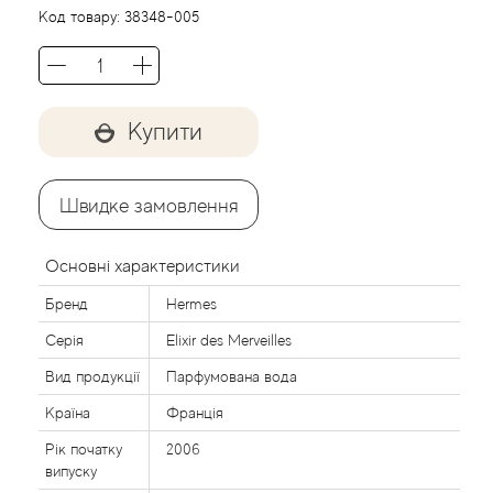
Agent Provocateur
Код товару:
38348-005
Agonist
Aigner
Купити
Aj Arabia (Widian)
Швидке замовлення
Ajmal
Основні характеристики
Al Haramain
Бренд
Hermes
Серія
Elixir des Merveilles
Al Jazeera
Вид продукції
Парфумована вода
Alaia Paris
Країна
Франція
Рік початку
2006
Alexander McQueen
випуску