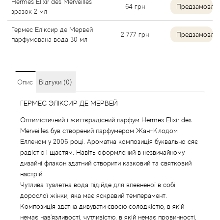
Hermes Elixir des Merveilles
64
грн
Предзамовле
зразок 2 мл
Angel Schlesser
Гермес Еліксир де Мервей
2 777
грн
Предзамовле
парфумована вода 30 мл
Anima Mundi
Anna Sui
Опис
Відгуки (0)
Annayake
ГЕРМЕС ЭЛІКСИР ДЕ МЕРВЕЙ
Anne Fontaine
Оптимістичний і життєрадісний парфум Hermes Elixir des
Merveilles був створений парфумером Жан-Клодом
Annick Goutal
Елленом у 2006 році. Ароматна композиція буквально сяє
радістю і щастям. Навіть оформлений в незвичайному
дизайні флакон здатний створити казковий та святковий
Antonia's Flowers
настрій.
Чутлива туалетна вода підійде для впевненої в собі
Antonio Banderas
дорослої жінки, яка має яскравий темперамент.
Композиція здатна дивувати своєю солодкістю, в якій
Antonio Puig
немає нав'язливості, чутливістю, в якій немає провинності,