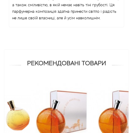
а також сміливістю, в якій немає навіть тіні грубості. Ця
парфумерна композиція здатна принести світло і радість
Antonio Visconti
не лише своїй власниці, але й усім навколишнім.
Aquolina
Arabesque Perfumes
Arabiyat
РЕКОМЕНДОВАНІ ТОВАРИ
Aramis
Ariana Grande
Armaf
Armand Basi