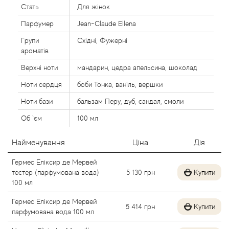
Стать
Для жінок
Alexandre Barthet
Парфумер
Jean-Claude Ellena
Alexandre J
Групи
Східні, Фужерні
ароматів
Alfred Dunhill
Верхні ноти
мандарин, цедра апельсина, шоколад
Ноти сердця
боби Тонка, ваніль, вершки
Alyson Oldoini
Ноти бази
бальзам Перу, дуб, сандал, смоли
Alyssa Ashley
Об `єм
100 мл
American Crew
Найменування
Ціна
Дія
Гермес Еліксир де Мервей
Amouage
тестер (парфумована вода)
5 130
грн
Купити
100 мл
Amouroud
Гермес Еліксир де Мервей
5 414
грн
Купити
парфумована вода 100 мл
Andre L'Arom