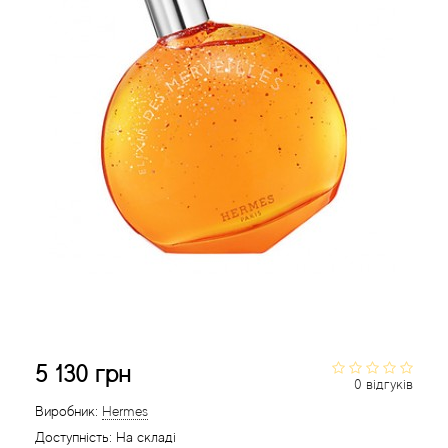
Acca Kappa
Cтатті
Acqua di Parma
Acqua di Sardegna
Adidas
Aedes de Venustas
Aerin Lauder
Affinessence
Afnan
5 130 грн
0 відгуків
Agatha Ruiz de la Prada
Виробник:
Hermes
Доступність:
На складі