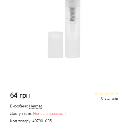
Acca Kappa
Cтатті
Acqua di Parma
Acqua di Sardegna
Adidas
Aedes de Venustas
Aerin Lauder
Affinessence
64 грн
0 відгуків
Afnan
Виробник:
Hermes
Доступність:
Немає в наявності
Agatha Ruiz de la Prada
Код товару:
40730-005