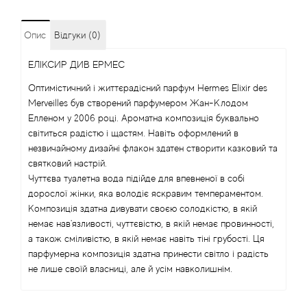
Angel Schlesser
Опис
Відгуки (0)
Anima Mundi
ЕЛІКСИР ДИВ ЕРМЕС
Оптимістичний і життєрадісний парфум Hermes Elixir des
Anna Sui
Merveilles був створений парфумером Жан-Клодом
Елленом у 2006 році. Ароматна композиція буквально
Annayake
світиться радістю і щастям. Навіть оформлений в
незвичайному дизайні флакон здатен створити казковий та
Anne Fontaine
святковий настрій.
Чуттєва туалетна вода підійде для впевненої в собі
дорослої жінки, яка володіє яскравим темпераментом.
Annick Goutal
Композиція здатна дивувати своєю солодкістю, в якій
немає нав'язливості, чуттєвістю, в якій немає провинності,
Antonia's Flowers
а також сміливістю, в якій немає навіть тіні грубості. Ця
парфумерна композиція здатна принести світло і радість
Antonio Banderas
не лише своїй власниці, але й усім навколишнім.
Antonio Puig