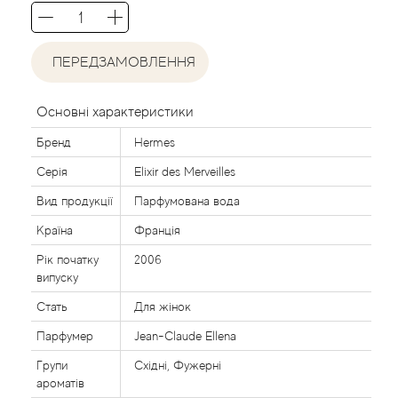
Agent Provocateur
Agonist
ПЕРЕДЗАМОВЛЕННЯ
Aigner
Основні характеристики
Бренд
Hermes
Aj Arabia (Widian)
Серія
Elixir des Merveilles
Ajmal
Вид продукції
Парфумована вода
Країна
Франція
Al Haramain
Рік початку
2006
випуску
Al Jazeera
Стать
Для жінок
Alaia Paris
Парфумер
Jean-Claude Ellena
Групи
Східні, Фужерні
Alexander McQueen
ароматів