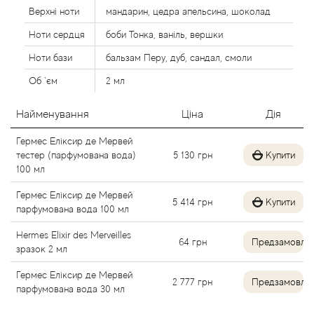
Верхні ноти
мандарин, цедра апельсина, шоколад
Alexandre Barthet
Ноти сердця
боби Тонка, ваніль, вершки
Alexandre J
Ноти бази
бальзам Перу, дуб, сандал, смоли
Об `єм
2 мл
Alfred Dunhill
Найменування
Ціна
Дія
Alyson Oldoini
Гермес Еліксир де Мервей
тестер (парфумована вода)
5 130
грн
Купити
Alyssa Ashley
100 мл
American Crew
Гермес Еліксир де Мервей
5 414
грн
Купити
парфумована вода 100 мл
Amouage
Hermes Elixir des Merveilles
64
грн
Предзамовле
зразок 2 мл
Amouroud
Гермес Еліксир де Мервей
2 777
грн
Предзамовле
парфумована вода 30 мл
Andre L'Arom