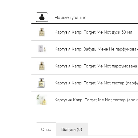
Найменування
Картузія Капрі Forget Me Not духи 50 мл
Картузія Капрі Забудь Мене Не парфумова
Картузія Капрі Forget Me Not парфумована
Картузія Капрі Forget Me Not тестер (парф
Картузия Капрі Forget Me Not тестер (аром
Опис
Відгуки (0)