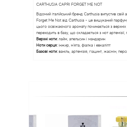
CARTHUSIA CAPRI FORGET ME NOT
Відомий італійський бренд Carthusia випустив свій 
Forget Me Not від Carthusia - це вишуканий парфу
цього освіжаючого аромату починається з верхніх н
переходить в базу, що складається з нот артемізії, г
Верхні ноти:
лайм, апельсин і мандарин
Ноти серця:
інжир, м'ята, фіалка і евкаліпт
Базові ноти:
ваніль, артемізія, гіацинт, жасмін, перс