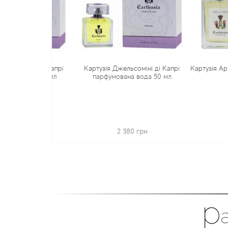
оміні ді Капрі
Картузія Джельсоміні ді Капрі
Картузія Арія ді К
вода 100 мл
парфумована вода 50 мл
50
грн
2 380 грн
1 87