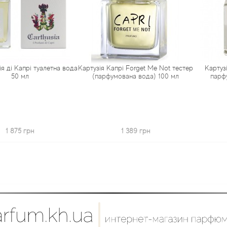
апрі туалетна вода
Картузія Капрі Forget Me Not тестер
Картузія Капр
 мл
(парфумована вода) 100 мл
парфумован
5 грн
1 389 грн
3 4