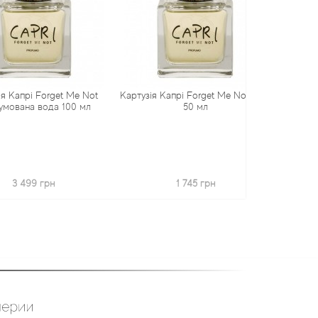
і Forget Me Not
Картузія Капрі Forget Me Not духи
Картузія Фіо
а вода 100 мл
50 мл
(тверд
99 грн
1 745 грн
5