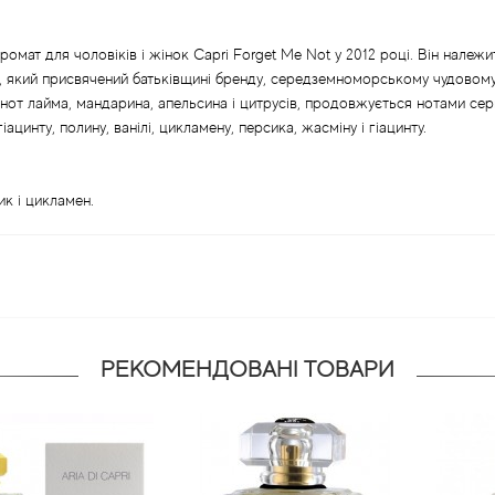
аромат для чоловіків і жінок Capri Forget Me Not у 2012 році. Він належ
м, який присвячений батьківщині бренду, середземноморському чудовом
от лайма, мандарина, апельсина і цитрусів, продовжується нотами серця 
іацинту, полину, ванілі, цикламену, персика, жасміну і гіацинту.
ик і цикламен.
РЕКОМЕНДОВАНІ ТОВАРИ