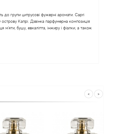
ить до групи цитрусові фужерні аромати. Capri
у острову Капрі. Дзвінка парфумерна композиція
м'яти, бушу, евкаліпта, інжиру і фіалки, а також
<
>