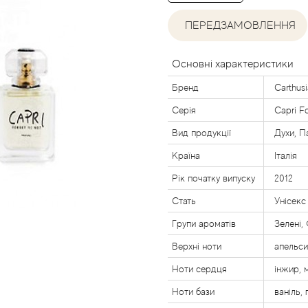
ПЕРЕДЗАМОВЛЕННЯ
Основні характеристики
Бренд
Carthusi
Серія
Capri F
Вид продукції
Духи, П
Країна
Італія
Рік початку випуску
2012
Стать
Унісекс
Групи ароматів
Зелені,
Верхні ноти
апельси
Ноти сердця
інжир, м
Ноти бази
ваніль,