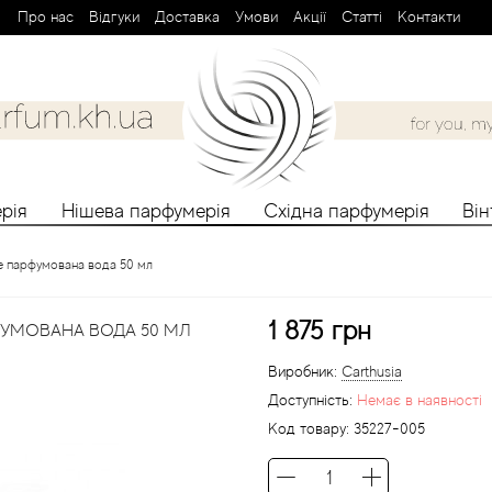
Про нас
Вiдгуки
Доставка
Умови
Aкції
Cтатті
Контакти
рія
Нішева парфумерія
Східна парфумерія
Ві
Не парфумована вода 50 мл
1 875 грн
ФУМОВАНА ВОДА 50 МЛ
Виробник:
Carthusia
Доступність:
Немає в наявності
Код товару:
35227-005