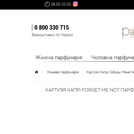
08:00-20:00
0 800 330 715
Безкоштовно по Україні
Жіноча парфумерія
Чоловіча парфуме
Нишева парфумерія
Картузія Капрі Забудь Мене 
КАРТУЗІЯ КАПРІ FORGET ME NOT ПАР