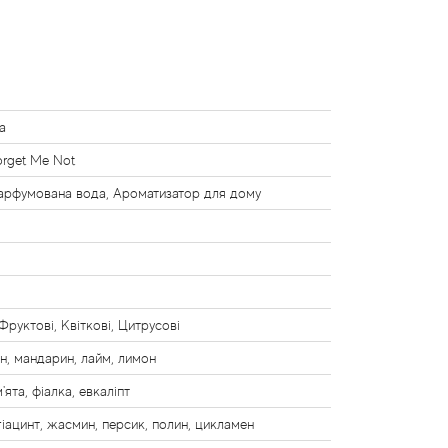
a
orget Me Not
арфумована вода, Ароматизатор для дому
 Фруктові, Квіткові, Цитрусові
н, мандарин, лайм, лимон
'ята, фіалка, евкаліпт
 гіацинт, жасмин, персик, полин, цикламен