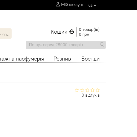
Мій аккаунт
ua
0 товар(ів)
Кошик
0 грн
нтажна парфумерія
Розпив
Бренди
0 відгуків