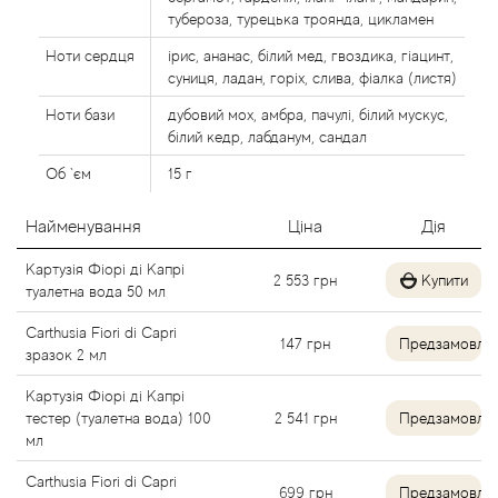
Agent Provocateur
тубероза, турецька троянда, цикламен
Ноти сердця
ірис, ананас, білий мед, гвоздика, гіацинт,
Agonist
суниця, ладан, горіх, слива, фіалка (листя)
Ноти бази
дубовий мох, амбра, пачулі, білий мускус,
Aigner
білий кедр, лабданум, сандал
Об `єм
15 г
Aj Arabia (Widian)
Найменування
Ціна
Дія
Ajmal
Картузія Фіорі ді Капрі
2 553
грн
Купити
туалетна вода 50 мл
Al Haramain
Carthusia Fiori di Capri
147
грн
Предзамовле
Al Jazeera
зразок 2 мл
Картузія Фіорі ді Капрі
Alaia Paris
тестер (туалетна вода) 100
2 541
грн
Предзамовле
мл
Alexander McQueen
Carthusia Fiori di Capri
699
грн
Предзамовле