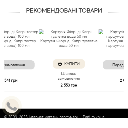
РЕКОМЕНДОВАНІ ТОВАРИ
Antonio Visconti
Aquolina
ді Капрі тестер
Картузія Фіорі ді Капрі туалетна
Картузія Фіорі ді
Arabesque Perfumes
ода) 100 мл
вода 50 мл
парфумована вод
Arabiyat
КУПИТИ
овлення
Передзамовле
Aramis
Швидке
замовлення
 грн
2 004 грн
2 553 грн
Ariana Grande
Armaf
Armand Basi
© 2009-2026 Інтернет магазин парфумерії -
Parfum.kh.ua