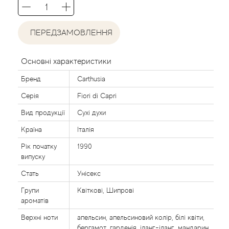
Acca Kappa
Cтатті
Acqua di Parma
ПЕРЕДЗАМОВЛЕННЯ
Acqua di Sardegna
Основні характеристики
Adidas
Бренд
Carthusia
Серія
Fiori di Capri
Aedes de Venustas
Вид продукції
Сухі духи
Країна
Італія
Aerin Lauder
Рік початку
1990
Affinessence
випуску
Стать
Унісекс
Afnan
Групи
Квіткові, Шипрові
ароматів
Agatha Ruiz de la Prada
Верхні ноти
апельсин, апельсиновий колір, білі квіти,
бергамот, гарденія, іланг-іланг, мандарин,