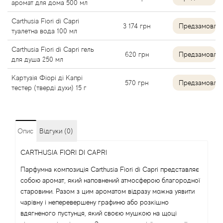
аромат для дома 500 мл
Alexandre Barthet
Carthusia Fiori di Capri
3 174
грн
Предзамовле
туалетна вода 100 мл
Alexandre J
Carthusia Fiori di Capri гель
620
грн
Предзамовле
для душа 250 мл
Alfred Dunhill
Картузія Фіорі ді Капрі
570
грн
Предзамовле
Alyson Oldoini
тестер (тверді духи) 15 г
Alyssa Ashley
Опис
Відгуки (0)
American Crew
CARTHUSIA FIORI DI CAPRI
Amouage
Парфумна композиція Carthusia Fiori di Capri представляє
собою аромат, який наповнений атмосферою благородної
Amouroud
старовини. Разом з цим ароматом відразу можна уявити
чарівну і неперевершену графиню або розкішно
вдягненого пустунця, який своєю мушкою на щоці
Andre L'Arom