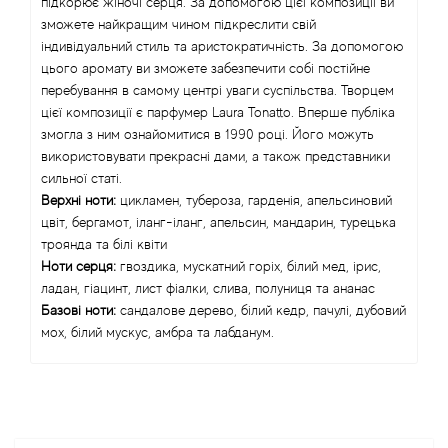
підкорює жіночі серця. За допомогою цієї композиції ви
зможете найкращим чином підкреслити свій
Angel Schlesser
індивідуальний стиль та аристократичність. За допомогою
цього аромату ви зможете забезпечити собі постійне
Anima Mundi
перебування в самому центрі уваги суспільства. Творцем
цієї композиції є парфумер Laura Tonatto. Вперше публіка
змогла з ним ознайомитися в 1990 році. Його можуть
Anna Sui
використовувати прекрасні дами, а також представники
сильної статі.
Annayake
Верхні ноти:
цикламен, тубероза, гарденія, апельсиновий
цвіт, бергамот, іланг-іланг, апельсин, мандарин, турецька
Anne Fontaine
троянда та білі квіти
Ноти серця:
гвоздика, мускатний горіх, білий мед, ірис,
Annick Goutal
ладан, гіацинт, лист фіалки, слива, полуниця та ананас
Базові ноти:
сандалове дерево, білий кедр, пачулі, дубовий
мох, білий мускус, амбра та лабданум.
Antonia's Flowers
Antonio Banderas
Antonio Puig