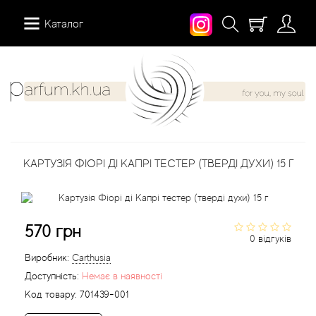
Каталог
12 Parfumeurs Francais
Про нас
Мій аккаунт
19-69
Вiдгуки
Історія замовлень
КАРТУЗІЯ ФІОРІ ДІ КАПРІ ТЕСТЕР (ТВЕРДІ ДУХИ) 15 Г
27 87 Perfumes
Доставка
Розсилка новин
42° by Beauty More
Умови
570 грн
0 відгуків
Abercrombie Fitch
Aкції
Виробник:
Carthusia
Доступність:
Немає в наявності
Absolument Parfumeur
Контакти
Код товару:
701439-001